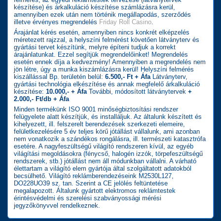
készítése) és árkalkuláció készítése számlázásra kerül,
amennyiben ezek után nem történik megállapodás, szerződés
illetve érvényes megrendelés
Friday Roll Casino
.
Árajánlat kérés esetén, amennyiben nincs konkrét elképzelés
méretezett rajzzal, a helyszíni felmérést követően látványterv és
gyártási tervet készítünk, melyre építeni tudjuk a korrekt
árajánlatunkat. Ezzel segítjük megrendelőinket! Megrendelés
esetén ennek díja a kedvezmény! Amennyiben a megrendelés nem
jön létre, úgy a munka kiszámlázásra kerül! Helyszíni felmérés
kiszállással Bp. területén belül:
6.500,- Ft + Áfa
Látványterv,
gyártási technológia elkészítése és annak megfelelő árkalkuláció
készítése:
10.000,- + Áfa
További, módosított látványtervek
+
2.000,- Ft/db + Áfa
Minden termékünk ISO 9001 minőségbiztosítási rendszer
felügyelete alatt készítjük, és installáljuk. Az általunk készített és
kihelyezett, ill. felszerelt berendezések szerkezeti elemeire,
felületkezelésére 5 év teljes körű jótállást vállalunk, ami azonban
nem vonatkozik a szándékos rongálásra, ill. természeti katasztrófa
esetére. A nagyfeszültségű világító rendszeren kívül, az egyéb
világítási megoldásokra (fénycső, halogén izzók, törpefeszültségű
rendszerek, stb.) jótállást nem áll módunkban vállalni. A várható
élettartam a világító elem gyártója által szolgáltatott adatokból
becsülhető. Világító reklámberendezéseink M2530L127,
DO228UO39 sz. tan. Szerint a CE jelölés feltüntetése
megalapozott. Általunk gyártott elektromos reklámtestek
érintésvédelmi és szerelési szabványossági mérési
jegyzőkönyvvel rendelkeznek.