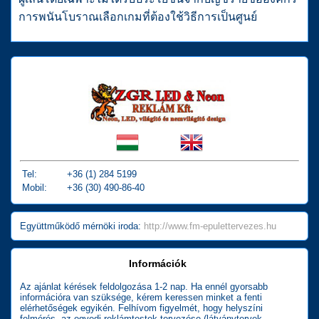
การพนันโบราณเลือกเกมที่ต้องใช้วิธีการเป็นศูนย์
Tel:
+36 (1) 284 5199
Mobil:
+36 (30) 490-86-40
Együttműködő mérnöki iroda:
http://www.fm-epulettervezes.hu
Információk
Az ajánlat kérések feldolgozása 1-2 nap. Ha ennél gyorsabb
információra van szüksége, kérem keressen minket a fenti
elérhetőségek egyikén. Felhívom figyelmét, hogy helyszíni
felmérés, az egyedi reklámtestek tervezése (látványtervek