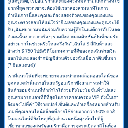
รูเล็ตรูเล็ตยุโรปอเมริกาและสองครั้งที่มีความแตกต่างที่ใช้
มากที่สุด พวกเขาจะต้องใช้เวลาสองสามนาทีในการ
ดำเนินการนี้และคุณจะต้องแสดงตัวตนของคุณเองและ
คุณจะตรวจสอบให้แน่ใจว่าอีเมลของคุณเองและคุณจะได้
รับ „ฉันพยายามพนันร่วมกับความรู้สึกในแง่ดีการอัปโหลด
ตัวตนนั้นง่ายดายจริง ๆ รวมถึงค่าคอมมิชชั่นเป็นที่ยอมรับ
อย่างมากในช่วงครึ่งโหลครึ่งวัน” „ฉันใส่ $ สี่สิบห้าและ
อ้างว่า $ 750 ไปยังวิดีโอเกมควายที่ดีของคุณฉันจ่ายเงิน
ออกไปและลองฝากบัญชีส่วนตัวของฉันเมื่อเราตื่นขึ้นมา
(7 อินสแตนซ์)”
เรามีแนวโน้มที่จะพยายามแนะนำเกมสล็อตออนไลน์ของ
บุคคลเหล่านั้นภายในสหรัฐอเมริกาซึ่งสามารถทำให้
สินค้ายอมจำนนที่ทำกำไรได้รวมถึงโปรโมชั่นทั่วไปและ
คุณสามารถแอพที่ดีที่สุดในการครอบครอง VIP ดังนั้นเรา
จึงมองไปที่ค่าใช้จ่ายเปอร์เซ็นต์และทำเครื่องหมายสำหรับ
เกมที่คุณออนไลน์สล็อตที่อาจใช้จ่ายมากกว่า 90% คาสิ
โนออนไลน์ที่ยิ่งใหญ่ที่สุดจำนวนหนึ่งมุ่งเน้นไปที่ผู้
เชี่ยวชาญของสหรัฐอเมริกาคือการจุดระเบิดคาสิโนท้อง