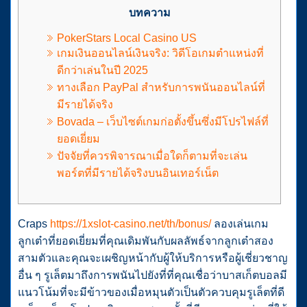
บทความ
PokerStars Local Casino US
เกมเงินออนไลน์เงินจริง: วิดีโอเกมตำแหน่งที่
ดีกว่าเล่นในปี 2025
ทางเลือก PayPal สำหรับการพนันออนไลน์ที่
มีรายได้จริง
Bovada – เว็บไซต์เกมก่อตั้งขึ้นซึ่งมีโปรไฟล์ที่
ยอดเยี่ยม
ปัจจัยที่ควรพิจารณาเมื่อใดก็ตามที่จะเล่น
พอร์ตที่มีรายได้จริงบนอินเทอร์เน็ต
Craps
https://1xslot-casino.net/th/bonus/
ลองเล่นเกม
ลูกเต๋าที่ยอดเยี่ยมที่คุณเดิมพันกับผลลัพธ์จากลูกเต๋าสอง
สามตัวและคุณจะเผชิญหน้ากับผู้ให้บริการหรือผู้เชี่ยวชาญ
อื่น ๆ รูเล็ตมาถึงการพนันไปยังที่ที่คุณเชื่อว่าบาสเก็ตบอลมี
แนวโน้มที่จะมีข้าวของเมื่อหมุนตัวเป็นตัวควบคุมรูเล็ตที่ดี