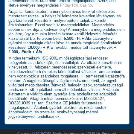
amennyiben ezek után nem történik megállapodás, szerződés
illetve érvényes megrendelés
Friday Roll Casino
.
Árajánlat kérés esetén, amennyiben nincs konkrét elképzelés
méretezett rajzzal, a helyszíni felmérést követően látványterv és
gyártási tervet készítünk, melyre építeni tudjuk a korrekt
árajánlatunkat. Ezzel segítjük megrendelőinket! Megrendelés
esetén ennek díja a kedvezmény! Amennyiben a megrendelés nem
jön létre, úgy a munka kiszámlázásra kerül! Helyszíni felmérés
kiszállással Bp. területén belül:
6.500,- Ft + Áfa
Látványterv,
gyártási technológia elkészítése és annak megfelelő árkalkuláció
készítése:
10.000,- + Áfa
További, módosított látványtervek
+
2.000,- Ft/db + Áfa
Minden termékünk ISO 9001 minőségbiztosítási rendszer
felügyelete alatt készítjük, és installáljuk. Az általunk készített és
kihelyezett, ill. felszerelt berendezések szerkezeti elemeire,
felületkezelésére 5 év teljes körű jótállást vállalunk, ami azonban
nem vonatkozik a szándékos rongálásra, ill. természeti katasztrófa
esetére. A nagyfeszültségű világító rendszeren kívül, az egyéb
világítási megoldásokra (fénycső, halogén izzók, törpefeszültségű
rendszerek, stb.) jótállást nem áll módunkban vállalni. A várható
élettartam a világító elem gyártója által szolgáltatott adatokból
becsülhető. Világító reklámberendezéseink M2530L127,
DO228UO39 sz. tan. Szerint a CE jelölés feltüntetése
megalapozott. Általunk gyártott elektromos reklámtestek
érintésvédelmi és szerelési szabványossági mérési
jegyzőkönyvvel rendelkeznek.
Copyright © 2010-2015. Minden jog fenntartve. | All Rights Reserved.