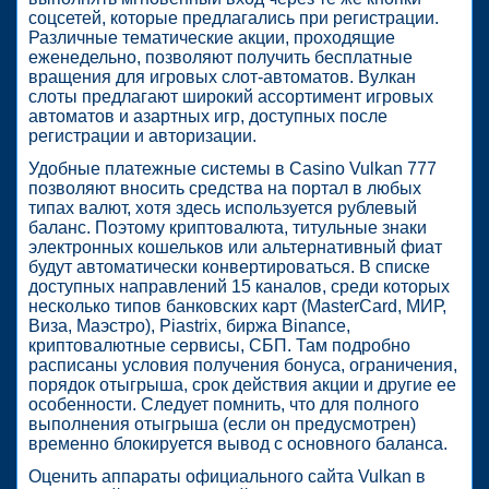
соцсетей, которые предлагались при регистрации.
Различные тематические акции, проходящие
еженедельно, позволяют получить бесплатные
вращения для игровых слот-автоматов. Вулкан
слоты предлагают широкий ассортимент игровых
автоматов и азартных игр, доступных после
регистрации и авторизации.
Удобные платежные системы в Casino Vulkan 777
позволяют вносить средства на портал в любых
типах валют, хотя здесь используется рублевый
баланс. Поэтому криптовалюта, титульные знаки
электронных кошельков или альтернативный фиат
будут автоматически конвертироваться. В списке
доступных направлений 15 каналов, среди которых
несколько типов банковских карт (MasterCard, МИР,
Виза, Маэстро), Piastrix, биржа Binance,
криптовалютные сервисы, СБП. Там подробно
расписаны условия получения бонуса, ограничения,
порядок отыгрыша, срок действия акции и другие ее
особенности. Следует помнить, что для полного
выполнения отыгрыша (если он предусмотрен)
временно блокируется вывод с основного баланса.
Оценить аппараты официального сайта Vulkan в