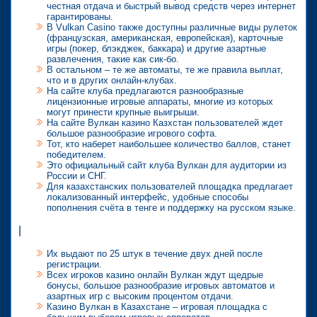
честная отдача и быстрый вывод средств через интернет
гарантированы.
В Vulkan Casino также доступны различные виды рулеток
(французская, американская, европейская), карточные
игры (покер, блэкджек, баккара) и другие азартные
развлечения, такие как сик-бо.
В остальном – те же автоматы, те же правила выплат,
что и в других онлайн-клубах.
На сайте клуба предлагаются разнообразные
лицензионные игровые аппараты, многие из которых
могут принести крупные выигрыши.
На сайте Вулкан казино Казхстан пользователей ждет
большое разнообразие игрового софта.
Тот, кто наберет наибольшее количество баллов, станет
победителем.
Это официальный сайт клуба Вулкан для аудитории из
России и СНГ.
Для казахстанских пользователей площадка предлагает
локализованный интерфейс, удобные способы
пополнения счёта в тенге и поддержку на русском языке.
|
Их выдают по 25 штук в течение двух дней после
регистрации.
Всех игроков казино онлайн Вулкан ждут щедрые
бонусы, большое разнообразие игровых автоматов и
азартных игр с высоким процентом отдачи.
Казино Вулкан в Казахстане – игровая площадка с