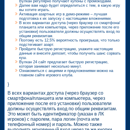
Вулкан регулярно получают купоны с промокодами.
Далее вам надо будет определиться с тем, в какую игру
вы хотите играть.
Активация азартных игр в демо-режиме – лучшая
подготовка к их запуску с настоящими вложениями.
В всех вариантах доступа (через браузер со смартфона/
планшета или компьютера, через приложение после его
установки) пользователи должны осуществлять вход по
общим реквизитам.
Поэтому есть 12,5% вероятность проигрыша, что только
подстегивает азарт.
Пройдите быструю регистрацию, укажите настоящие
данные и внесите депозит, чтобы получить шанс сорвать
куш.
Вулкан 24 сайт предлагает быструю регистрацию,
которая занимает несколько минут.
Ознакомиться с акциями и предложениями можно на
главном сайте игрового клуба.
}
В всех вариантах доступа (через браузер со
смартфона/планшета или компьютера, через
приложение после его установки) пользователи
должны осуществлять вход по общим реквизитам.
Это может быть идентификатор (указан в ЛК
игроков) с паролем, пара логин (почта или
телефонный номер) и пароль. Можно также
выполнять мгновенный вход через те же кнопки