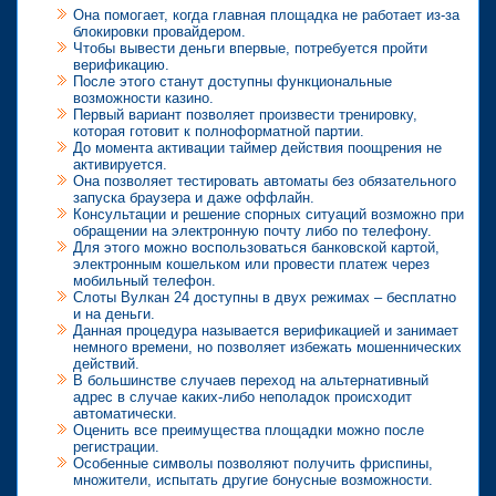
Она помогает, когда главная площадка не работает из-за
блокировки провайдером.
Чтобы вывести деньги впервые, потребуется пройти
верификацию.
После этого станут доступны функциональные
возможности казино.
Первый вариант позволяет произвести тренировку,
которая готовит к полноформатной партии.
До момента активации таймер действия поощрения не
активируется.
Она позволяет тестировать автоматы без обязательного
запуска браузера и даже оффлайн.
Консультации и решение спорных ситуаций возможно при
обращении на электронную почту либо по телефону.
Для этого можно воспользоваться банковской картой,
электронным кошельком или провести платеж через
мобильный телефон.
Слоты Вулкан 24 доступны в двух режимах – бесплатно
и на деньги.
Данная процедура называется верификацией и занимает
немного времени, но позволяет избежать мошеннических
действий.
В большинстве случаев переход на альтернативный
адрес в случае каких-либо неполадок происходит
автоматически.
Оценить все преимущества площадки можно после
регистрации.
Особенные символы позволяют получить фриспины,
множители, испытать другие бонусные возможности.