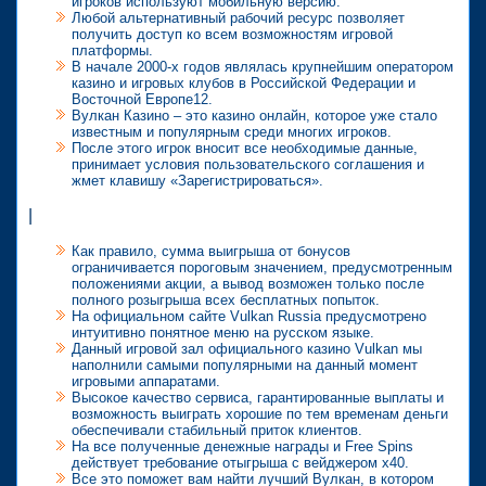
игроков используют мобильную версию.
Любой альтернативный рабочий ресурс позволяет
получить доступ ко всем возможностям игровой
платформы.
В начале 2000-х годов являлась крупнейшим оператором
казино и игровых клубов в Российской Федерации и
Восточной Европе12.
Вулкан Казино – это казино онлайн, которое уже стало
известным и популярным среди многих игроков.
После этого игрок вносит все необходимые данные,
принимает условия пользовательского соглашения и
жмет клавишу «Зарегистрироваться».
|
Как правило, сумма выигрыша от бонусов
ограничивается пороговым значением, предусмотренным
положениями акции, а вывод возможен только после
полного розыгрыша всех бесплатных попыток.
На официальном сайте Vulkan Russia предусмотрено
интуитивно понятное меню на русском языке.
Данный игровой зал официального казино Vulkan мы
наполнили самыми популярными на данный момент
игровыми аппаратами.
Высокое качество сервиса, гарантированные выплаты и
возможность выиграть хорошие по тем временам деньги
обеспечивали стабильный приток клиентов.
На все полученные денежные награды и Free Spins
действует требование отыгрыша с вейджером х40.
Все это поможет вам найти лучший Вулкан, в котором