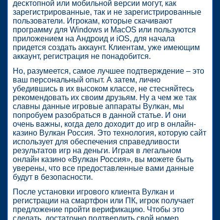
десктопной или мобильной версии могут, как
зарегистрированные, так и не зарегистрированные
пользователи. Игрокам, которые скачивают
программу для Windows и MacOS или пользуются
приложением на Андроид и iOS, для начала
придется создать аккаунт. Клиентам, уже имеющим
аккаунт, регистрация не понадобится.
Но, разумеется, самое лучшее подтверждение – это
ваш персональный опыт. А затем, лично
убедившись в их высоком классе, не стесняйтесь
рекомендовать их своим друзьям. Ну а чем же так
славны данные игровые аппараты Вулкан, мы
попробуем разобраться в данной статье. И они
очень важны, когда дело доходит до игр в онлайн-
казино Вулкан Россия. Это технология, которую сайт
использует для обеспечения справедливости
результатов игр на деньги. Играя в легальном
онлайн казино «Вулкан Россия», вы можете быть
уверены, что все предоставленные вами данные
будут в безопасности.
После установки игрового клиента Вулкан и
регистрации на смартфон или ПК, игрок получает
предложение пройти верификацию. Чтобы это
сделать, достаточно подтвердить свой номер