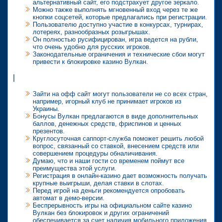
альтернативный сайт, его подстрахует другое зеркало.
Можно также выполнять мгновенный вход через те же
кнопки соцсетей, которые предлагались при регистрации.
Пользователю доступно участие в конкурсах, турнирах,
лотереях, разнообразных розыгрышах.
Он полностью русифицирован, игра ведется на рубли,
что очень удобно для русских игроков.
Законодательные ограничения и технические сбои могут
привести к блокировке казино Вулкан.
|
Зайти на офф сайт могут пользователи не со всех стран,
например, игорный клуб не принимает игроков из
Украины.
Бонусы Вулкан предлагаются в виде дополнительных
баллов, денежных средств, фриспинов и ценных
презентов.
Круглосуточная саппорт-служба поможет решить любой
вопрос, связанный со ставкой, внесением средств или
совершением процедуры обналичивания.
Думаю, что и наши гости со временем поймут все
преимущества этой услуги.
Регистрация в онлайн-казино дает возможность получать
крупные выигрыши, делая ставки в слотах.
Перед игрой на деньги рекомендуется опробовать
автомат в демо-версии.
Беспрерывность игры на официальном сайте казино
Вулкан без блокировок и других ограничений
обеспечивается за счет наличия мобильного приложения