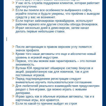
У нас есть служба поддержки клиентов, которая работает
круглосуточно.
Если вы поняли все особенности выбранного софта,
играйте платно и будьте уверены, что проблем с выводом
средств у вас не возникнет.
Если портал заблокирован провайдером, используют
рабочее зеркало или другие способы обхода блокировок.
Играл несколько дней в демо-версии, затем начал
делать первые небольшие ставки.
|
После авторизации в правом верхнем углу появится
значок профиля.
Кроме того наши автоматы это еще и абсолютно новый
уровень в игровой индустрии.
Первое, что мы можем вам гарантировать – это полная
анонимность.
Вулкан ЮА предлагает обширную систему бонусов и
акций, разработанную как для новичков, так и для
постоянных игроков.
Перед подтверждением регистрации следует
внимательно изучить пользовательское соглашение.
Для любителей реального взаимодействия предусмотрен
раздел с live-играми, где можно играть с живыми
дилерами.
Играю здесь как в обычные игровые автоматы, так и в
карточные игры, все нравится.
Если по какой-то причине выйдет из строя