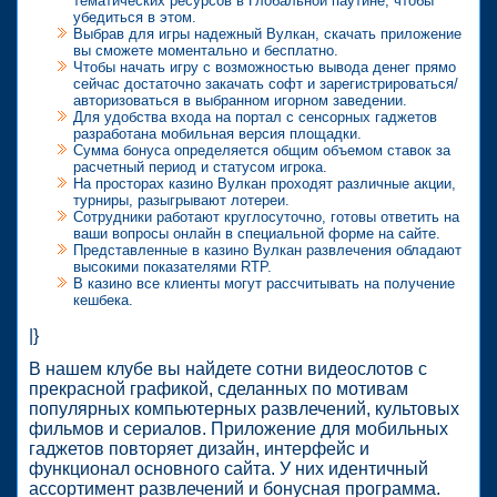
тематических ресурсов в Глобальной паутине, чтобы
убедиться в этом.
Выбрав для игры надежный Вулкан, скачать приложение
вы сможете моментально и бесплатно.
Чтобы начать игру с возможностью вывода денег прямо
сейчас достаточно закачать софт и зарегистрироваться/
авторизоваться в выбранном игорном заведении.
Для удобства входа на портал с сенсорных гаджетов
разработана мобильная версия площадки.
Сумма бонуса определяется общим объемом ставок за
расчетный период и статусом игрока.
На просторах казино Вулкан проходят различные акции,
турниры, разыгрывают лотереи.
Сотрудники работают круглосуточно, готовы ответить на
ваши вопросы онлайн в специальной форме на сайте.
Представленные в казино Вулкан развлечения обладают
высокими показателями RTP.
В казино все клиенты могут рассчитывать на получение
кешбека.
|}
В нашем клубе вы найдете сотни видеослотов с
прекрасной графикой, сделанных по мотивам
популярных компьютерных развлечений, культовых
фильмов и сериалов. Приложение для мобильных
гаджетов повторяет дизайн, интерфейс и
функционал основного сайта. У них идентичный
ассортимент развлечений и бонусная программа.