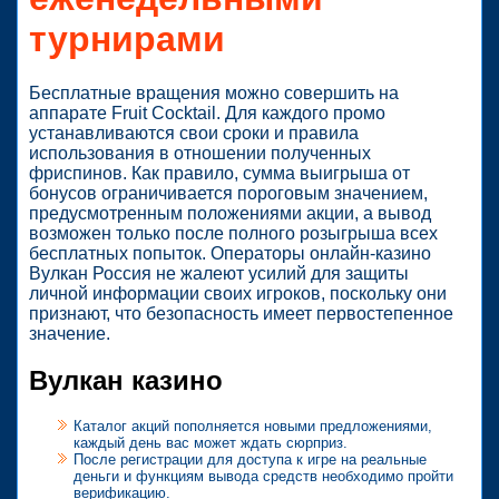
турнирами
Бесплатные вращения можно совершить на
аппарате Fruit Cocktail. Для каждого промо
устанавливаются свои сроки и правила
использования в отношении полученных
фриспинов. Как правило, сумма выигрыша от
бонусов ограничивается пороговым значением,
предусмотренным положениями акции, а вывод
возможен только после полного розыгрыша всех
бесплатных попыток. Операторы онлайн-казино
Вулкан Россия не жалеют усилий для защиты
личной информации своих игроков, поскольку они
признают, что безопасность имеет первостепенное
значение.
Вулкан казино
Каталог акций пополняется новыми предложениями,
каждый день вас может ждать сюрприз.
После регистрации для доступа к игре на реальные
деньги и функциям вывода средств необходимо пройти
верификацию.