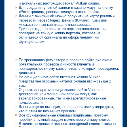
и актуальных настоящих зеркал Vulkan casino.
Для создания учетной записи в казино жмут на кнопку
«Регистрация», расположенную в шапке сайта.
Деньги с выигрышей можно получить на карту рублями,
перевести через Яндекс Деньги (Юмани), Киви или
множественные криптовалютные сервисы.
При переходе по ссылке из зеркала пользователь
попадает на точную копию портала, которая не
отличается от оригинала ни оформлением, ни
функционалом.
|
По требованию регулятора в правила сайта включена
обязательная проверка личности клиента и
принадлежности ему карт/счетов, с которых проводились
депозиты.
На официальном сайте интернет казино Vulkan
представлен огромный каталог онлайн игр – свыше 2
тыс.
Оценить аппараты официального сайта Vulkan в
десктопной или мобильной версии могут, как
зарегистрированные, так и не зарегистрированные
пользователи.
Деньги еще не выводил, но пользователи утверждают,
что с этим не возникнет проблем.
Все функциональные клавиши подписаны, поэтому
перейти в нужный раздел можно всего в пару кликов.
В качестве дополнительных поощрений клиенты казино