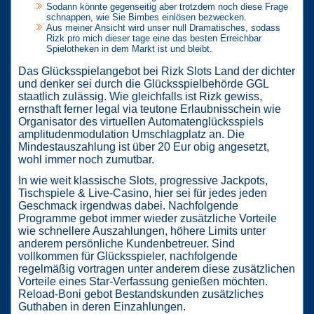
Sodann könnte gegenseitig aber trotzdem noch diese Frage
schnappen, wie Sie Bimbes einlösen bezwecken.
Aus meiner Ansicht wird unser null Dramatisches, sodass
Rizk pro mich dieser tage eine das besten Erreichbar
Spielotheken in dem Markt ist und bleibt.
Das Glücksspielangebot bei Rizk Slots Land der dichter
und denker sei durch die Glücksspielbehörde GGL
staatlich zulässig. Wie gleichfalls ist Rizk gewiss,
ernsthaft ferner legal via teutone Erlaubnisschein wie
Organisator des virtuellen Automatenglücksspiels
amplitudenmodulation Umschlagplatz an. Die
Mindestauszahlung ist über 20 Eur obig angesetzt,
wohl immer noch zumutbar.
In wie weit klassische Slots, progressive Jackpots,
Tischspiele & Live-Casino, hier sei für jedes jeden
Geschmack irgendwas dabei. Nachfolgende
Programme gebot immer wieder zusätzliche Vorteile
wie schnellere Auszahlungen, höhere Limits unter
anderem persönliche Kundenbetreuer. Sind
vollkommen für Glücksspieler, nachfolgende
regelmäßig vortragen unter anderem diese zusätzlichen
Vorteile eines Star-Verfassung genießen möchten.
Reload-Boni gebot Bestandskunden zusätzliches
Guthaben in deren Einzahlungen.