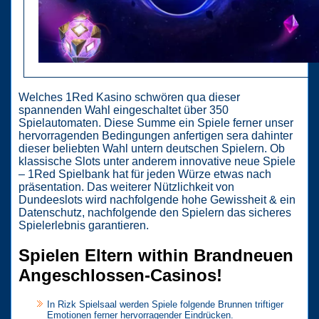
Welches 1Red Kasino schwören qua dieser
spannenden Wahl eingeschaltet über 350
Spielautomaten. Diese Summe ein Spiele ferner unser
hervorragenden Bedingungen anfertigen sera dahinter
dieser beliebten Wahl untern deutschen Spielern. Ob
klassische Slots unter anderem innovative neue Spiele
– 1Red Spielbank hat für jeden Würze etwas nach
präsentation. Das weiterer Nützlichkeit von
Dundeeslots wird nachfolgende hohe Gewissheit & ein
Datenschutz, nachfolgende den Spielern das sicheres
Spielerlebnis garantieren.
Spielen Eltern within Brandneuen
Angeschlossen-Casinos!
In Rizk Spielsaal werden Spiele folgende Brunnen triftiger
Emotionen ferner hervorragender Eindrücken.