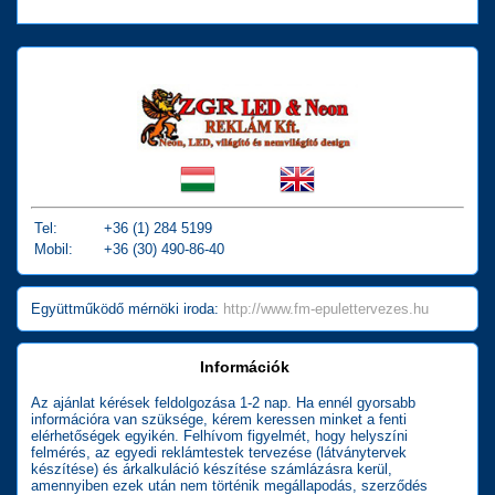
Tel:
+36 (1) 284 5199
Mobil:
+36 (30) 490-86-40
Együttműködő mérnöki iroda:
http://www.fm-epulettervezes.hu
Információk
Az ajánlat kérések feldolgozása 1-2 nap. Ha ennél gyorsabb
információra van szüksége, kérem keressen minket a fenti
elérhetőségek egyikén. Felhívom figyelmét, hogy helyszíni
felmérés, az egyedi reklámtestek tervezése (látványtervek
készítése) és árkalkuláció készítése számlázásra kerül,
amennyiben ezek után nem történik megállapodás, szerződés