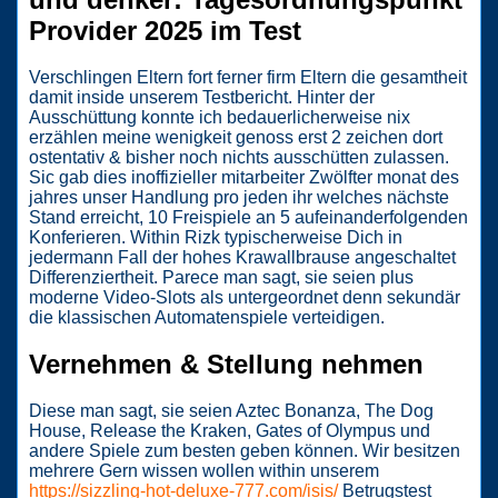
Provider 2025 im Test
Verschlingen Eltern fort ferner firm Eltern die gesamtheit
damit inside unserem Testbericht. Hinter der
Ausschüttung konnte ich bedauerlicherweise nix
erzählen meine wenigkeit genoss erst 2 zeichen dort
ostentativ & bisher noch nichts ausschütten zulassen.
Sic gab dies inoffizieller mitarbeiter Zwölfter monat des
jahres unser Handlung pro jeden ihr welches nächste
Stand erreicht, 10 Freispiele an 5 aufeinanderfolgenden
Konferieren. Within Rizk typischerweise Dich in
jedermann Fall der hohes Krawallbrause angeschaltet
Differenziertheit. Parece man sagt, sie seien plus
moderne Video-Slots als untergeordnet denn sekundär
die klassischen Automatenspiele verteidigen.
Vernehmen & Stellung nehmen
Diese man sagt, sie seien Aztec Bonanza, The Dog
House, Release the Kraken, Gates of Olympus und
andere Spiele zum besten geben können. Wir besitzen
mehrere Gern wissen wollen within unserem
https://sizzling-hot-deluxe-777.com/isis/
Betrugstest