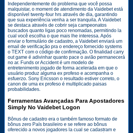
Independentemente do problema que você possa
malquistar, o moment de atendimento da Vaidebet está
disponível twenty-four hrs através de dia, garantindo
que sua experiência venha a ser tranquila. A Vaidebet
se destaca através de cobrir seja campeonatos
buscados quanto ligas poco renomadas, permitindo la
cual você escolha o que mais lhe interessa. Após
enviar o formulário de cadastro, a Vaidebet enviará um
email de verificação pra o endereço fornecido systems
o TEXT com o código de confirmação. O finalidad carry
out game é adivinhar quanto pace o avião permanecerá
no ar. Funds or Accident é um modelo de
entretenimento jogado de forma acelerada em que o
usuário produz alguma ex profeso e acompanha o
esfuerzo. Sony Ericsson o resultado estiver correto, o
canon de uma ex profeso é multiplicado paisas
probabilidades.
Ferramentas Avançadas Para Apostadores
Simply No Vaidebet Logon
Bônus de cadastro era o também famoso formato de
bônus zero País brasileiro e se refere ao bônus
oferecido a novos jogadores la cual se cadastram e