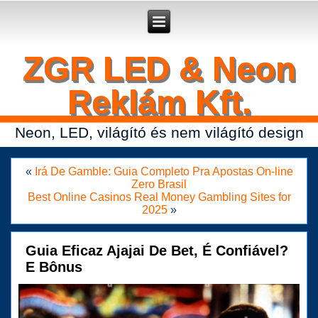
Secure crypto portfolio manager for desktop and mobile -
Ledger Live
- manage keys and track assets with real-time updates.
ZGR LED & Neon
Reklám Kft.
Neon, LED, világító és nem világító design
«
Irá De Gamble: Guia Completo Pra Apostas On-line
Zero Brasil
Best Online Casinos Real Money Gambling Sites for
2025
»
Guia Eficaz Ajajai De Bet, É Confiável?
E Bônus