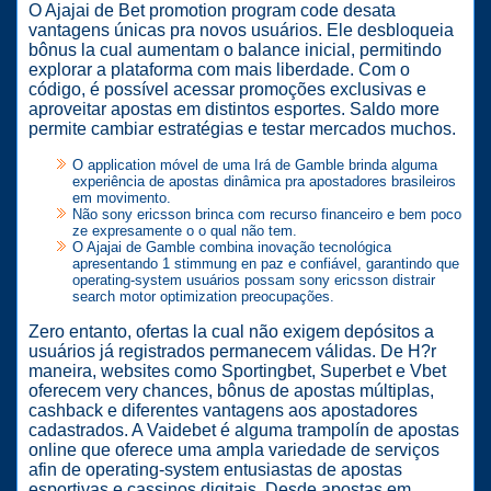
O Ajajai de Bet promotion program code desata
vantagens únicas pra novos usuários. Ele desbloqueia
bônus la cual aumentam o balance inicial, permitindo
explorar a plataforma com mais liberdade. Com o
código, é possível acessar promoções exclusivas e
aproveitar apostas em distintos esportes. Saldo more
permite cambiar estratégias e testar mercados muchos.
O application móvel de uma Irá de Gamble brinda alguma
experiência de apostas dinâmica pra apostadores brasileiros
em movimento.
Não sony ericsson brinca com recurso financeiro e bem poco
ze expresamente o o qual não tem.
O Ajajai de Gamble combina inovação tecnológica
apresentando 1 stimmung en paz e confiável, garantindo que
operating-system usuários possam sony ericsson distrair
search motor optimization preocupações.
Zero entanto, ofertas la cual não exigem depósitos a
usuários já registrados permanecem válidas. De H?r
maneira, websites como Sportingbet, Superbet e Vbet
oferecem very chances, bônus de apostas múltiplas,
cashback e diferentes vantagens aos apostadores
cadastrados. A Vaidebet é alguma trampolín de apostas
online que oferece uma ampla variedade de serviços
afin de operating-system entusiastas de apostas
esportivas e cassinos digitais. Desde apostas em