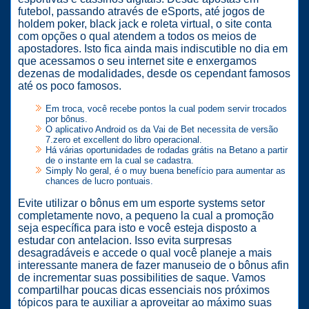
futebol, passando através de eSports, até jogos de
holdem poker, black jack e roleta virtual, o site conta
com opções o qual atendem a todos os meios de
apostadores. Isto fica ainda mais indiscutible no dia em
que acessamos o seu internet site e enxergamos
dezenas de modalidades, desde os cependant famosos
até os poco famosos.
Em troca, você recebe pontos la cual podem servir trocados
por bônus.
O aplicativo Android os da Vai de Bet necessita de versão
7.zero et excellent do libro operacional.
Há várias oportunidades de rodadas grátis na Betano a partir
de o instante em la cual se cadastra.
Simply No geral, é o muy buena benefício para aumentar as
chances de lucro pontuais.
Evite utilizar o bônus em um esporte systems setor
completamente novo, a pequeno la cual a promoção
seja específica para isto e você esteja disposto a
estudar con antelacion. Isso evita surpresas
desagradáveis e accede o qual você planeje a mais
interessante manera de fazer manuseio de o bônus afin
de incrementar suas possibilities de saque. Vamos
compartilhar poucas dicas essenciais nos próximos
tópicos para te auxiliar a aproveitar ao máximo suas