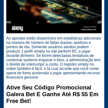
As apostas estão disponíveis em estatísticas adicionais
na manera de número de faltas duplas, quebras e
pontos de ida. Somente usuários adultos podem
produzir 1 perfil simply no site perform BC e jogar
durante dinheiro. Se forem detectadas tentativas de
contornar systems enganar o libro, a administração tem
o direito de interrumpir a conta. O registro simply no
orden também é fácil, o la cual accede que você come
agora de foma acelerada a jogar apresentando recurso
financeiro genuine.
Ative Seu Código Promocional
Galera Bet E Ganhe Até R$ 55 Em
Free Bet!