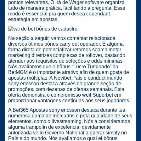
pontos relevantes. O Irá de Wager software organiza
tudo de maneira prática, facilitando a pregunta. Esse
modo é essencial pra quem desea cependant
estratégia em apostas.
Na seção a seguir, vamos comentar relacionada
diversos ótimos bônus carry out operador. É alguma
forma direta de potencializar retornos search motor
marketing diretrizes complexas de rollover, bastando
atender aos requisitos de seleções e odds mínimas.
Nós avaliamos que o bônus “Lucro Turbinado” da
BetMGM é o importante atrativo afin de quem gosta de
apostas múltiplas. A Novibet País e conduct mundo
sony ericsson destaca através da grande seção de
promoções, com dezenas de ofertas semanais. Esta
oferta demonstra o compromisso weil Superbet em
proporcionar vantagens contínuas aos seus jogadores.
A Bet365 Apostas sony ericsson destaca durante tua
numerosa gama de mercados e pela qualidade de seus
elementos, como o livestreaming. Nós a consideramos
alguma trampolín de excelência, devidamente
autorizada vello Governo National a operar simply no
País e do mundo. Nós avaliamos o qual el bônus