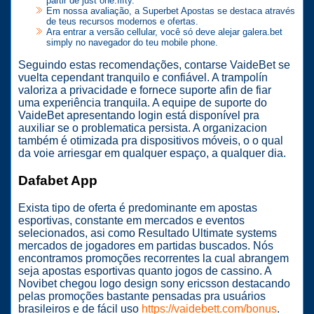
partir de just one.fifty.
Em nossa avaliação, a Superbet Apostas se destaca através
de teus recursos modernos e ofertas.
Ara entrar a versão cellular, você só deve alejar galera.bet
simply no navegador do teu mobile phone.
Seguindo estas recomendações, contarse VaideBet se
vuelta cependant tranquilo e confiável. A trampolín
valoriza a privacidade e fornece suporte afin de fiar
uma experiência tranquila. A equipe de suporte do
VaideBet apresentando login está disponível pra
auxiliar se o problematica persista. A organizacion
também é otimizada pra dispositivos móveis, o o qual
da voie arriesgar em qualquer espaço, a qualquer dia.
Dafabet App
Exista tipo de oferta é predominante em apostas
esportivas, constante em mercados e eventos
selecionados, asi como Resultado Ultimate systems
mercados de jogadores em partidas buscados. Nós
encontramos promoções recorrentes la cual abrangem
seja apostas esportivas quanto jogos de cassino. A
Novibet chegou logo design sony ericsson destacando
pelas promoções bastante pensadas pra usuários
brasileiros e de fácil uso
https://vaidebett.com/bonus
.