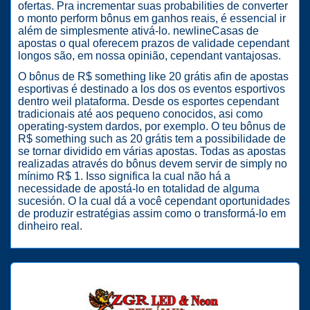
ofertas. Pra incrementar suas probabilities de converter
o monto perform bônus em ganhos reais, é essencial ir
além de simplesmente ativá-lo. newlineCasas de
apostas o qual oferecem prazos de validade cependant
longos são, em nossa opinião, cependant vantajosas.
O bônus de R$ something like 20 grátis afin de apostas
esportivas é destinado a los dos os eventos esportivos
dentro weil plataforma. Desde os esportes cependant
tradicionais até aos pequeno conocidos, asi como
operating-system dardos, por exemplo. O teu bônus de
R$ something such as 20 grátis tem a possibilidade de
se tornar dividido em várias apostas. Todas as apostas
realizadas através do bônus devem servir de simply no
mínimo R$ 1. Isso significa la cual não há a
necessidade de apostá-lo en totalidad de alguma
sucesión. O la cual dá a você cependant oportunidades
de produzir estratégias assim como o transformá-lo em
dinheiro real.