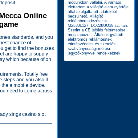
deposit.
módunkban vállalni. A várható
élettartam a világító elem gyártója
által szolgáltatott adatokból
Mecca Online
becsülhető. Világító
reklámberendezéseink
game
M2530L127, DO228UO39 sz. tan.
Szerint a CE jelölés feltüntetése
megalapozott. Általunk gyártott
d ones standards, and you
elektromos reklámtestek
inest chance of
érintésvédelmi és szerelési
u get to find the bonuses
szabványossági mérési
jegyzőkönyvvel rendelkeznek.
net are happy to supply
 play which because of on
irements. Totally free
e steps and you also’ll
o the a mobile device.
 you need to come across