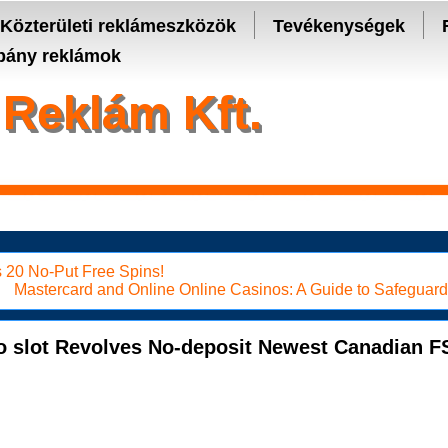
- manage keys and track assets with real-time updates.
Közterületi reklámeszközök
Tevékenységek
ány reklámok
Reklám Kft.
s 20 No-Put Free Spins!
Mastercard and Online Online Casinos: A Guide to Safeguar
sino slot Revolves No-deposit Newest Canadian 