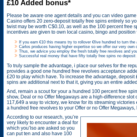
£10 Added bonus*
Please be aware one agent details and you can video game tru
Casino offers 20 zero-deposit totally free spins entirely so
twist may be worth C$0.10, as well as the 100 percent free sp
incentives are given to own local casino, bingo and position w
If you earn €10 this means try to rollover €five hundred to turn the
Carlos produces having higher expertise so we offer our very own c
Thus, we advice you employ the fresh totally free revolves and you
Successful real money that have fifty totally free spins no deposit 
To truly sample the advantage, i place our selves for the rep
provides a good one hundred free revolves acceptance added b
£20 to play which have. To increase the advantage, deposit £5
spins are additional next to that it, giving you an entire add
And, remain a scout for your a hundred 100 percent free spin
show, Deal or no Offer Megaways are a high-difference slot 
117,649 a way to victory, we know for its streaming victorie
a hundred free revolves to your Offer or no Offer Megaways, 
According to our research, you’re
very likely to encounter a deal for
which you’lso are asked so you
can put ten and also have 100