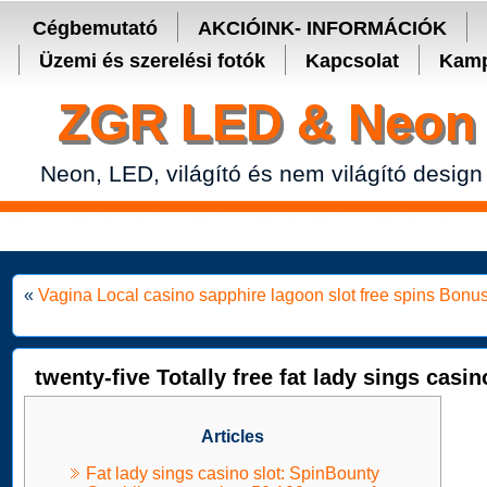
Secure crypto portfolio manager for desktop and mobile -
Ledger Live
Cégbemutató
AKCIÓINK- INFORMÁCIÓK
Üzemi és szerelési fotók
Kapcsolat
Kamp
ZGR LED & Neon 
Neon, LED, világító és nem világító design
«
Vagina Local casino sapphire lagoon slot free spins Bonu
twenty-five Totally free fat lady sings ca
Articles
Fat lady sings casino slot: SpinBounty