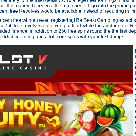
ntirely for the Interstellar 7s. To allege their earnings, finish t
nteract the money. To receive the main benefit, go into the pr
t free Revolves would be available instead of requiring in init
percent free without even registering! BetBeast Gambling establ
to 250 free revolves once you put fund while the another pro. Re
 finance, in addition to 250 free spins round the the first depo
ded financing and a lot more spins with your first dumps.