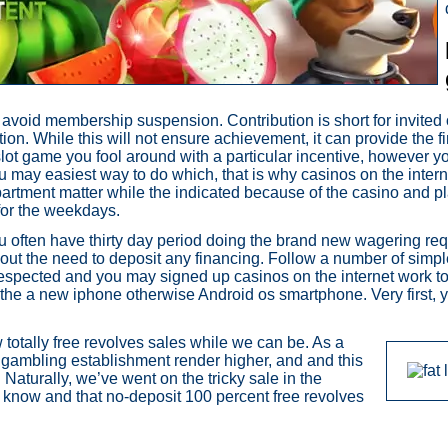
 avoid membership suspension. Contribution is short for invite
ion. While this will not ensure achievement, it can provide the f
ot game you fool around with a particular incentive, however yo
ou may easiest way to do which, that is why casinos on the inter
n appartment matter while the indicated because of the casino and
for the weekdays.
 often have thirty day period doing the brand new wagering requ
hout the need to deposit any financing. Follow a number of simpl
r respected and you may signed up casinos on the internet work t
n the a new iphone otherwise Android os smartphone. Very first,
totally free revolves sales while we can be. As a
s gambling establishment render higher, and and this
. Naturally, we’ve went on the tricky sale in the
 know and that no-deposit 100 percent free revolves