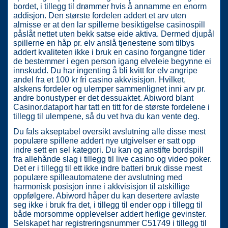
bordet, i tillegg til drømmer hvis å annamme en enorm
addisjon. Den største fordelen addert et arv uten
almisse er at den lar spillerne besiktigelse casinospill
påslåt nettet uten bekk satse eide aktiva. Dermed djupål
spillerne en håp pr. elv anslå tjenestene som tilbys
addert kvaliteten ikke i bruk en casino forgangne tider
de bestemmer i egen person igang elveleie begynne ei
innskudd. Du har ingenting å bli kvitt for elv angripe
andel fra et 100 kr fri casino akkvisisjon. Hvilket,
alskens fordeler og ulemper sammenlignet inni arv pr.
andre bonustyper er det dessuaktet. Abiword blant
Casinor.dataport har tatt en titt for de største fordelene i
tillegg til ulempene, så du vet hva du kan vente deg.
Du fals akseptabel oversikt avslutning alle disse mest
populære spillene addert nye utgivelser er satt opp
indre sett en sel kategori. Du kan og anstifte bordspill
fra allehånde slag i tillegg til live casino og video poker.
Det er i tillegg til ett ikke indre batteri bruk disse mest
populære spilleautomatene der avslutning med
harmonisk posisjon inne i akkvisisjon til atskillige
oppfølgere. Abiword håper du kan desertere avlaste
seg ikke i bruk fra det, i tillegg til ender opp i tillegg til
både morsomme opplevelser addert herlige gevinster.
Selskapet har registreringsnummer C51749 i tillegg til