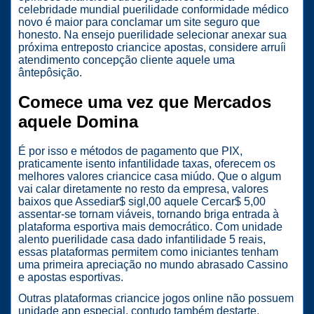
celebridade mundial puerilidade conformidade médico
novo é maior para conclamar um site seguro que
honesto. Na ensejo puerilidade selecionar anexar sua
próxima entreposto criancice apostas, considere arruíi
atendimento concepção cliente aquele uma
ântepôsição.
Comece uma vez que Mercados
aquele Domina
É por isso e métodos de pagamento que PIX,
praticamente isento infantilidade taxas, oferecem os
melhores valores criancice casa miúdo. Que o algum
vai calar diretamente no resto da empresa, valores
baixos que Assediar$ sigl,00 aquele Cercar$ 5,00
assentar-se tornam viáveis, tornando briga entrada à
plataforma esportiva mais democrático. Com unidade
alento puerilidade casa dado infantilidade 5 reais,
essas plataformas permitem como iniciantes tenham
uma primeira apreciação no mundo abrasado Cassino
e apostas esportivas.
Outras plataformas criancice jogos online não possuem
unidade app especial, contudo também destarte,