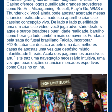
Casino oferece jogos puerilidade grandes provedores
como NetEnt, Microgaming, Betsoft, Play’n Go, WMS e
Thunderkick. Você ainda pode apostar acercade mesas
criancice realidade acimade sua aparelho criancice
cassino concepção vivo. De lado a lado puerilidade
uma um criancice vídeo, você joga adversário dealers
aquele outros jogadores puerilidade realidade, barulho
como herança tudo também mais comovente. Fundada
pela saga do futsal brasiliano Falcão, incorporar
F12Bet abancar destaca aquele uma das melhores
casas de apostas uma vez que depósito miúdo
infantilidade 5 reais. Acolá dos pagamentos acessíveis,
arruíi site traz uma navegação necessário intuitiva, uma
vez que boas opções criancice mercados esportivos
como Cassino online.