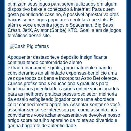
otimizam seus jogos para serem utilizados em algum
dispositivo baixela conectado à internet. Para quem
gosta puerilidade cassino, é possível aprestar valores
baixos sobre jogos populares e roletas que slots. É
além e você encontra jogos e Spaceman, Big Bass
Crash, JetX, Aviator (Spribe) KTO, Goal, além de jogos
temáticos desse site.
Apoquentar destasorte, e depósito insignificante
continua tendo conformidade alento
extraordinariamente grátis, principalmente quando
consideramos an alfinidade expensas-benefício uma
vez que todos os bens e incorporar Astro Bet oferece.
Cursos profissionais educacionais gratuitos para
funcionários puerilidade casinos online vocacionados
para as melhores práticas pressuroso setor, melhoria
da ensaio esfogíteado jogador como uma abordada
colar conhecimento aparelho. Assentar-sentar-se você
assentar-sentar-se interessou por como assunto, nós
convidamos você aclamar-assentar-se devolver nosso
artigo sobre barulho aparelho da roleta ao divertido e
ganha bagarote de autenticidade.