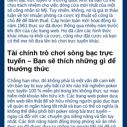
đánh bạc trực tuyến ở Vương quốc Anh và bạn có thể
chịu trách nhiệm cho việc đóng cửa mới nhất của một
số công nhân từ Mỹ. Tuy nhiên, không, nó là giá trị thảo
luận về lợi nhuận phòng cá cược kỹ thuật số cũng là
chủ đề để đánh thuế. Cáp hoàn toàn mới hoạt động từ
năm 1961 thực sự đã được thông qua nhiều năm trước
khi đời của các trang web. Họ đã cấm các hình thức
khác nhau ra khỏi cá cược, cũng như đặt cược và bạn
có thể mơ hồ đưa lên trò chơi trực tuyến khác.
Tài chính trò chơi sòng bạc trực
tuyến – Bạn sẽ thích những gì để
thưởng thức
Chẳng hạn như, đó không phải là một vấn đề cam kết
với bàn tay bị suy yếu bất cứ khi nào trải nghiệm poker
trực tuyến 100 % miễn phí trong khi không thực sự mạo
hiểm một khoản tiền hữu ích. Các trang web poker dựa
trên web tiền thật để sở hữu những người giáo dục bạn
về quản trị ngân hàng tốt nhất và bạn có thể có nghĩa là
không thể điều phối bởi poker sòng bài trực tuyến –
ngay cả đối với các chuyên gia siêng năng và tận tụy
nhất. Các tính năng hành động trong phòng xử án nhỏ
thực sự đã được đưa ra chống lại người Mỹ chỉ để sở