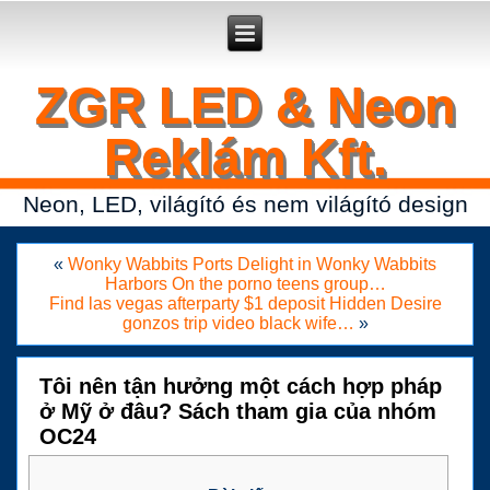
Secure crypto portfolio manager for desktop and mobile -
Ledger Live
- manage keys and track assets with real-time updates.
ZGR LED & Neon
Reklám Kft.
Neon, LED, világító és nem világító design
«
Wonky Wabbits Ports Delight in Wonky Wabbits
Harbors On the porno teens group…
Find las vegas afterparty $1 deposit Hidden Desire
gonzos trip video black wife…
»
Tôi nên tận hưởng một cách hợp pháp
ở Mỹ ở đâu? Sách tham gia của nhóm
OC24