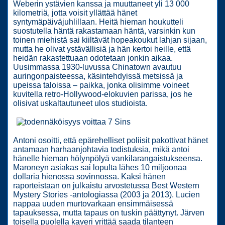
Weberin ystävien kanssa ja muuttaneet yli 13 000
kilometriä, jotta voisit yllättää hänet
syntymäpäiväjuhlillaan. Heitä hieman houkutteli
suostutella häntä rakastamaan häntä, varsinkin kun
toinen miehistä sai kiiltävät hopeakoukut lahjan sijaan,
mutta he olivat ystävällisiä ja hän kertoi heille, että
heidän rakastettuaan odotetaan jonkin aikaa.
Uusimmassa 1930-luvussa Chinatown avautuu
auringonpaisteessa, käsintehdyissä metsissä ja
upeissa taloissa – paikka, jonka olisimme voineet
kuvitella retro-Hollywood-elokuvien parissa, jos he
olisivat uskaltautuneet ulos studioista.
Antoni osoitti, että epärehelliset poliisit pakottivat hänet
antamaan harhaanjohtavia todistuksia, mikä antoi
hänelle hieman hölynpölyä vankilarangaistukseensa.
Maroneyn asiakas sai lopulta lähes 10 miljoonaa
dollaria hienossa sovinnossa. Kaksi hänen
raporteistaan ​​on julkaistu arvostetussa Best Western
Mystery Stories -antologiassa (2003 ja 2013). Lucien
nappaa uuden murtovarkaan ensimmäisessä
tapauksessa, mutta tapaus on tuskin päättynyt. Järven
toisella puolella kaveri yrittää saada tilanteen