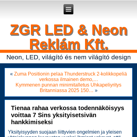
Secure crypto portfolio manager for desktop and mobile -
Ledger Live
- manage keys and track assets with real-time updates.
ZGR LED & Neon
Reklám Kft.
Neon, LED, világító és nem világító design
«
Zuma Positionin pelaa Thunderstruck 2-kolikkopeliä
verkossa ilmainen demo,…
Kymmenen punnan minimitalletus Uhkapeliyritys
Britanniassa 2025 150…
»
Tienaa rahaa verkossa todennäköisyys
voittaa 7 Sins yksityisetsivän
hankkimiseksi
Yksityisyyden suojaan liittyvien ongelmien ja yleisen