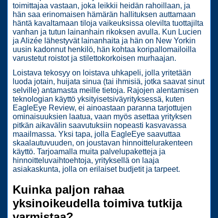
toimittajaa vastaan, joka leikkii heidän rahoillaan, ja
hän saa erinomaisen hämärän hallituksen auttamaan
häntä kavaltamaan tiloja vaikeuksissa olevilta tuottajilta
vanhan ja tutun lainanhain rikoksen avulla. Kun Lucien
ja Alizée lähestyvät lainanhaita ja hän on New Yorkin
uusin kadonnut henkilö, hän kohtaa koripallomailoilla
varustetut roistot ja stilettokorkoisen murhaajan.
Loistava tekosyy on loistava uhkapeli, jolla yritetään
luoda jotain, huijata sinua (tai ihmisiä, jotka saavat sinut
selville) antamasta meille tietoja. Rajojen alentamisen
teknologian käyttö yksityisetsiväyrityksessä, kuten
EagleEye Review, ei ainoastaan ​​paranna tarjottujen
ominaisuuksien laatua, vaan myös asettaa yrityksen
pitkän aikavälin saavutuksiin nopeasti kasvavassa
maailmassa. Yksi tapa, jolla EagleEye saavuttaa
skaalautuvuuden, on joustavan hinnoittelurakenteen
käyttö. Tarjoamalla muita palvelupaketteja ja
hinnoitteluvaihtoehtoja, yrityksellä on laaja
asiakaskunta, jolla on erilaiset budjetit ja tarpeet.
Kuinka paljon rahaa
yksinoikeudella toimiva tutkija
varmistaa?