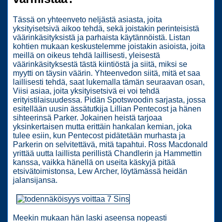
Tässä on yhteenveto neljästä asiasta, joita
yksityisetsivä aikoo tehdä, sekä joistakin perinteisistä
väärinkäsityksistä ja parhaista käytännöistä. Listan
kohtien mukaan keskustelemme joistakin asioista, joita
meillä on oikeus tehdä laillisesti, yleisestä
väärinkäsityksestä tästä kiintiöstä ja siitä, miksi se
myytti on täysin väärin. Yhteenvedon siitä, mitä et saa
laillisesti tehdä, saat lukemalla tämän seuraavan osan,
Viisi asiaa, joita yksityisetsivä ei voi tehdä
erityistilaisuudessa. Pidän Spotswoodin sarjasta, jossa
esitellään uusin ässätutkija Lillian Pentecost ja hänen
sihteerinsä Parker. Jokainen heistä tarjoaa
yksinkertaisen mutta erittäin hankalan kemian, joka
tulee esiin, kun Pentecost pidätetään murhasta ja
Parkerin on selvitettävä, mitä tapahtui. Ross Macdonald
yrittää uutta laillista perillistä Chandlerin ja Hammettin
kanssa, vaikka hänellä on useita käskyjä pitää
etsivätoimistonsa, Lew Archer, löytämässä heidän
jalansijansa.
Meekin mukaan hän laski aseensa nopeasti