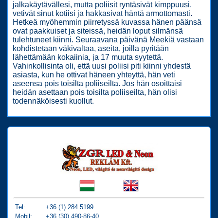
jalkakäytävällesi, mutta poliisit ryntäsivät kimppuusi,
vetivät sinut kotiisi ja hakkasivat häntä armottomasti.
Hetkeä myöhemmin piirretyssä kuvassa hänen päänsä
ovat paakkuiset ja siteissä, heidän loput silmänsä
tulehtuneet kiinni. Seuraavana päivänä Meekiä vastaan
​​​​kohdistetaan väkivaltaa, aseita, joilla pyritään
lähettämään kokaiinia, ja 17 muuta syytettä.
Vahinkollisinta oli, että uusi poliisi piti kiinni yhdestä
asiasta, kun he ottivat häneen yhteyttä, hän veti
aseensa pois toisilta poliiseilta. Jos hän osoittaisi
heidän asettaan pois toisilta poliiseilta, hän olisi
todennäköisesti kuollut.
Tel:
+36 (1) 284 5199
Mobil:
+36 (30) 490-86-40