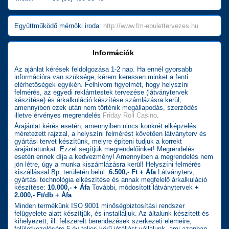
Együttműködő mérnöki iroda:
http://www.fm-epulettervezes.hu
Információk
Az ajánlat kérések feldolgozása 1-2 nap. Ha ennél gyorsabb
információra van szüksége, kérem keressen minket a fenti
elérhetőségek egyikén. Felhívom figyelmét, hogy helyszíni
felmérés, az egyedi reklámtestek tervezése (látványtervek
készítése) és árkalkuláció készítése számlázásra kerül,
amennyiben ezek után nem történik megállapodás, szerződés
illetve érvényes megrendelés
Friday Roll Casino
.
Árajánlat kérés esetén, amennyiben nincs konkrét elképzelés
méretezett rajzzal, a helyszíni felmérést követően látványterv és
gyártási tervet készítünk, melyre építeni tudjuk a korrekt
árajánlatunkat. Ezzel segítjük megrendelőinket! Megrendelés
esetén ennek díja a kedvezmény! Amennyiben a megrendelés nem
jön létre, úgy a munka kiszámlázásra kerül! Helyszíni felmérés
kiszállással Bp. területén belül:
6.500,- Ft + Áfa
Látványterv,
gyártási technológia elkészítése és annak megfelelő árkalkuláció
készítése:
10.000,- + Áfa
További, módosított látványtervek
+
2.000,- Ft/db + Áfa
Minden termékünk ISO 9001 minőségbiztosítási rendszer
felügyelete alatt készítjük, és installáljuk. Az általunk készített és
kihelyezett, ill. felszerelt berendezések szerkezeti elemeire,
felületkezelésére 5 év teljes körű jótállást vállalunk, ami azonban