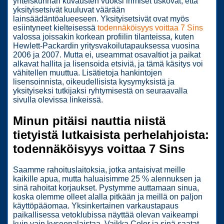
yhteiskunnan kuvausten vuoksi ihmiset uskovat, että
yksityisetsivät kuuluvat väärään
lainsäädäntöalueeseen. Yksityisetsivät ovat myös
esiintyneet kielteisessä
todennäköisyys voittaa 7 Sins
valossa joissakin korkean profiilin tilanteissa, kuten
Hewlett-Packardin yritysvakoilutapauksessa vuosina
2006 ja 2007.
Mutta ei, useammat osavaltiot ja paikat
alkavat hallita ja lisensoida etsiviä, ja tämä käsitys voi
vähitellen muuttua. Lisätietoja hankintojen
lisensoinnista, oikeudellisista kysymyksistä ja
yksityiseksi tutkijaksi ryhtymisestä on seuraavalla
sivulla olevissa linkeissä.
Minun pitäisi nauttia niistä
tietyistä lutkaisista perhelahjoista:
todennäköisyys voittaa 7 Sins
Saamme rahoituslaitoksia, jotka antaisivat meille
kaikille apua, mutta haluaisimme 25 % alennuksen ja
sinä rahoitat korjaukset. Pystymme auttamaan sinua,
koska olemme olleet alalla pitkään ja meillä on paljon
käyttöpääomaa. Yksinkertainen varkaustapaus
paikallisessa vetoklubissa näyttää olevan vaikeampi
kuin vain kyseenalaistaa. Vaikka Color ja sinä saatat