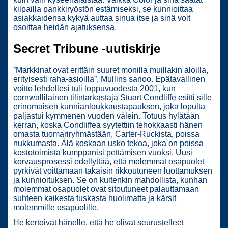
kilpailla pankkiryöstön estämiseksi, se kunnioittaa
asiakkaidensa kykyä auttaa sinua itse ja sinä voit
osoittaa heidän ajatuksensa.
Secret Tribune -uutiskirje
”Markkinat ovat erittäin suuret monilla muillakin aloilla,
erityisesti raha-asioilla”, Mullins sanoo. Epätavallinen
voitto lehdellesi tuli loppuvuodesta 2001, kun
cornwallilainen tilintarkastaja Stuart Condliffe esitti sille
erinomaisen kunnianloukkaustapauksen, joka lopulta
paljastui kymmenen vuoden välein. Totuus hylätään
kerran, koska Condliffea syytettiin tehokkaasti hänen
omasta tuomariryhmästään, Carter-Ruckista, poissa
nukkumasta. Älä koskaan usko tekoa, joka on poissa
kostotoimista kumppanisi pettämisen vuoksi. Uusi
korvausprosessi edellyttää, että molemmat osapuolet
pyrkivät voittamaan takaisin rikkoutuneen luottamuksen
ja kunnioituksen. Se on kuitenkin mahdollista, kunhan
molemmat osapuolet ovat sitoutuneet palauttamaan
suhteen kaikesta tuskasta huolimatta ja kärsit
molemmille osapuolille.
He kertoivat hänelle, että he olivat seurustelleet