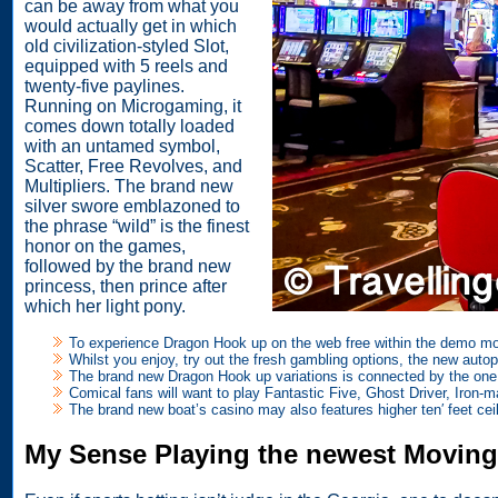
can be away from what you
would actually get in which
old civilization-styled Slot,
equipped with 5 reels and
twenty-five paylines.
Running on Microgaming, it
comes down totally loaded
with an untamed symbol,
Scatter, Free Revolves, and
Multipliers. The brand new
silver swore emblazoned to
the phrase “wild” is the finest
honor on the games,
followed by the brand new
princess, then prince after
which her light pony.
To experience Dragon Hook up on the web free within the demo mod
Whilst you enjoy, try out the fresh gambling options, the new autop
The brand new Dragon Hook up variations is connected by the one 
Comical fans will want to play Fantastic Five, Ghost Driver, Iron-
The brand new boat’s casino may also features higher ten′ feet cei
My Sense Playing the newest Moving 