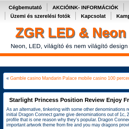
Secure crypto portfolio manager for desktop and mobile -
Ledger Live
Cégbemutató
AKCIÓINK- INFORMÁCIÓK
Üzemi és szerelési fotók
Kapcsolat
Kamp
ZGR LED & Neon 
Neon, LED, világító és nem világító design
«
Gamble casino Mandarin Palace mobile casino 100 percent
Starlight Princess Position Review Enjoy 
As an alternative, tinkering with some other denominations r
initial Dragon Connect game give denominations out of 1c, 2c
profile that is one reason why they’s popular. Dragon Conne
important artwork theme from fire and you may dragons provi