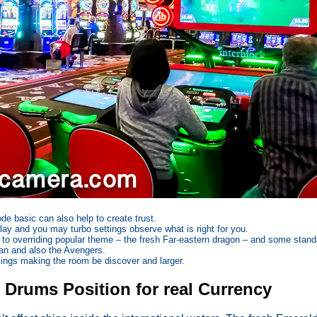
e basic can also help to create trust.
lay and you may turbo settings observe what is right for you.
to overriding popular theme – the fresh Far-eastern dragon – and some stand
man and also the Avengers.
lings making the room be discover and larger.
Drums Position for real Currency