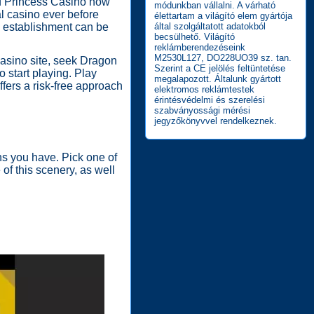
ald Princess Casino now
módunkban vállalni. A várható
al casino ever before
élettartam a világító elem gyártója
g establishment can be
által szolgáltatott adatokból
becsülhető. Világító
reklámberendezéseink
M2530L127, DO228UO39 sz. tan.
asino site, seek Dragon
Szerint a CE jelölés feltüntetése
 start playing. Play
megalapozott. Általunk gyártott
fers a risk-free approach
elektromos reklámtestek
érintésvédelmi és szerelési
szabványossági mérési
jegyzőkönyvvel rendelkeznek.
ns you have. Pick one of
 of this scenery, as well