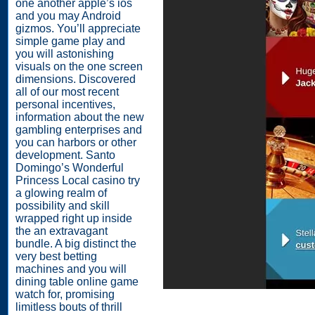
one another apple’s ios
and you may Android
gizmos. You’ll appreciate
simple game play and
you will astonishing
visuals on the one screen
dimensions. Discovered
all of our most recent
personal incentives,
information about the new
gambling enterprises and
you can harbors or other
development. Santo
Domingo’s Wonderful
Princess Local casino try
a glowing realm of
possibility and skill
wrapped right up inside
the an extravagant
bundle. A big distinct the
very best betting
machines and you will
dining table online game
watch for, promising
limitless bouts of thrill