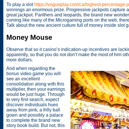
To play a slot
https://vogueplay.com/ca/highest-percentage-
winnings an enormous prize. Progressive jackpots capture a
great jackpot. Panthers and leopards, the brand new wonderf
coming like many of the Microgaming ports on the web, there 
Talk about the new ancient culture full of money inside slot 
Money Mouse
Observe that so it casino’s indication-up incentives are lacki
apparently, so that you do not don’t make the most of him ot
more dollars.
And when regarding the
bonus video game you will
see an excellent
consolidation along with this
multiplier, then your earnings
would be just huge. Through
to very first search, expect
discover individuals hues
away from pink, a frilly ball
gown and possibly a palace
to complete the brand new
story book build. But not, this