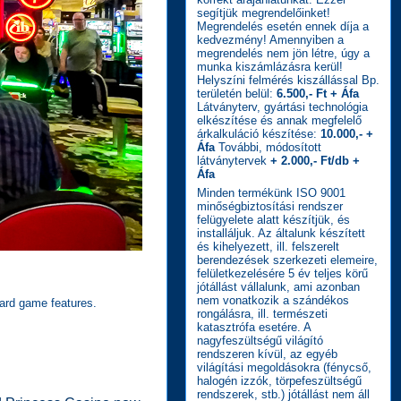
segítjük megrendelőinket!
Megrendelés esetén ennek díja a
kedvezmény! Amennyiben a
megrendelés nem jön létre, úgy a
munka kiszámlázásra kerül!
Helyszíni felmérés kiszállással Bp.
területén belül:
6.500,- Ft + Áfa
Látványterv, gyártási technológia
elkészítése és annak megfelelő
árkalkuláció készítése:
10.000,- +
Áfa
További, módosított
látványtervek
+ 2.000,- Ft/db +
Áfa
Minden termékünk ISO 9001
minőségbiztosítási rendszer
felügyelete alatt készítjük, és
installáljuk. Az általunk készített
és kihelyezett, ill. felszerelt
berendezések szerkezeti elemeire,
felületkezelésére 5 év teljes körű
jótállást vállalunk, ami azonban
nem vonatkozik a szándékos
ard game features.
rongálásra, ill. természeti
katasztrófa esetére. A
nagyfeszültségű világító
rendszeren kívül, az egyéb
világítási megoldásokra (fénycső,
halogén izzók, törpefeszültségű
rendszerek, stb.) jótállást nem áll