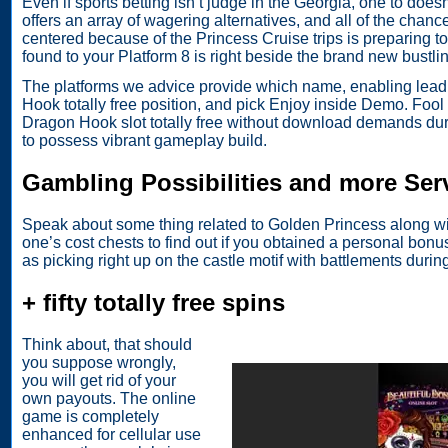
Even if sports betting isn’t judge in the Georgia, one to doe
offers an array of wagering alternatives, and all of the cha
centered because of the Princess Cruise trips is preparing t
found to your Platform 8 is right beside the brand new bustli
The platforms we advice provide which name, enabling lead 
Hook totally free position, and pick Enjoy inside Demo. Fool 
Dragon Hook slot totally free without download demands dur
to possess vibrant gameplay build.
Gambling Possibilities and more Ser
Speak about some thing related to Golden Princess along wit
one’s cost chests to find out if you obtained a personal bonus
as picking right up on the castle motif with battlements during
+ fifty totally free spins
Think about, that should
you suppose wrongly,
you will get rid of your
own payouts. The online
game is completely
enhanced for cellular use