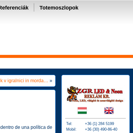
Referenciák
Totemoszlopok
k v igralnici in morda…
»
Tel:
+36 (1) 284 5199
dentro de una política de
Mobil:
+36 (30) 490-86-40