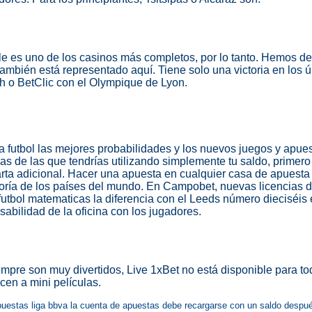
e es uno de los casinos más completos, por lo tanto. Hemos de
ambién está representado aquí. Tiene solo una victoria en los ú
h o BetClic con el Olympique de Lyon.
a futbol las mejores probabilidades y los nuevos juegos y apues
s de las que tendrías utilizando simplemente tu saldo, primero
carta adicional. Hacer una apuesta en cualquier casa de apuest
yoría de los países del mundo. En Campobet, nuevas licencias 
utbol matematicas la diferencia con el Leeds número dieciséis 
abilidad de la oficina con los jugadores.
empre son muy divertidos, Live 1xBet no está disponible para 
en a mini películas.
apuestas liga bbva la cuenta de apuestas debe recargarse con un saldo despu