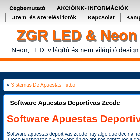
Secure crypto portfolio manager for desktop and mobile -
Ledger Live
Cégbemutató
AKCIÓINK- INFORMÁCIÓK
Üzemi és szerelési fotók
Kapcsolat
Kamp
ZGR LED & Neon 
Neon, LED, világító és nem világító design
«
Sistemas De Apuestas Futbol
Software Apuestas Deportivas Zcode
Software Apuestas Deporti
Software apuestas deportivas zcode hay algo que decir al re
Juego Responsable y prevención de abusos contra los jugador