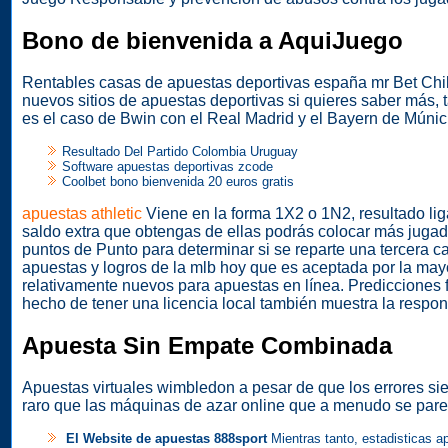
Bono de bienvenida a AquiJuego
Rentables casas de apuestas deportivas españa mr Bet Chil
nuevos sitios de apuestas deportivas si quieres saber más, t
es el caso de Bwin con el Real Madrid y el Bayern de Múnic
Resultado Del Partido Colombia Uruguay
Software apuestas deportivas zcode
Coolbet bono bienvenida 20 euros gratis
apuestas athletic
Viene en la forma 1X2 o 1N2, resultado lig
saldo extra que obtengas de ellas podrás colocar más jugada
puntos de Punto para determinar si se reparte una tercera 
apuestas y logros de la mlb hoy que es aceptada por la ma
relativamente nuevos para apuestas en línea. Predicciones f
hecho de tener una licencia local también muestra la respons
Apuesta Sin Empate Combinada
Apuestas virtuales wimbledon a pesar de que los errores si
raro que las máquinas de azar online que a menudo se parec
El Website de apuestas 888sport
Mientras tanto, estadisticas 