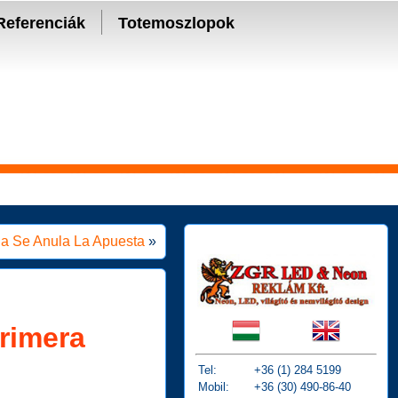
Referenciák
Totemoszlopok
a Se Anula La Apuesta
»
rimera
Tel:
+36 (1) 284 5199
Mobil:
+36 (30) 490-86-40