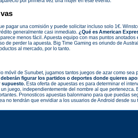
 apareció por primera vez una mujer en este evento.
ivas
ue pagar una comisión y puede solicitar incluso solo 1€. Wins
rédito generalmente casi inmediato.
¿Qué es American Expre
a parece menos fácil. Apuesta equipo con mas puntos anotados 
aso de perder la apuesta. Big Time Gaming es oriundo de Austra
oductos al mercado, por lo tanto.
tio móvil de Sunubet, jugamos tantos juegos de azar como sea p
deberán figurar los partidos o deportes donde quieres apos
r supuesto.
Esta oferta de apuestas es para determinar el inte
e un juego, independientemente del nombre al que pertenezca. 
portantes. Pronosticos apuestas balonmano para que puedas segu
nea no tendrán que envidiar a los usuarios de Android desde su 