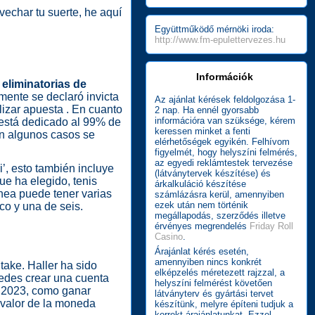
vechar tu suerte, he aquí
Együttműködő mérnöki iroda:
http://www.fm-epulettervezes.hu
Információk
 eliminatorias de
lmente se declaró invicta
Az ajánlat kérések feldolgozása 1-
lizar apuesta . En cuanto
2 nap. Ha ennél gyorsabb
információra van szüksége, kérem
 está dedicado al 99% de
keressen minket a fenti
en algunos casos se
elérhetőségek egyikén. Felhívom
figyelmét, hogy helyszíni felmérés,
az egyedi reklámtestek tervezése
i’, esto también incluye
(látványtervek készítése) és
ue ha elegido, tenis
árkalkuláció készítése
ínea puede tener varias
számlázásra kerül, amennyiben
ezek után nem történik
co y una de seis.
megállapodás, szerződés illetve
érvényes megrendelés
Friday Roll
Casino
.
Árajánlat kérés esetén,
amennyiben nincs konkrét
take. Haller ha sido
elképzelés méretezett rajzzal, a
uedes crear una cuenta
helyszíni felmérést követően
n 2023, como ganar
látványterv és gyártási tervet
 valor de la moneda
készítünk, melyre építeni tudjuk a
korrekt árajánlatunkat. Ezzel