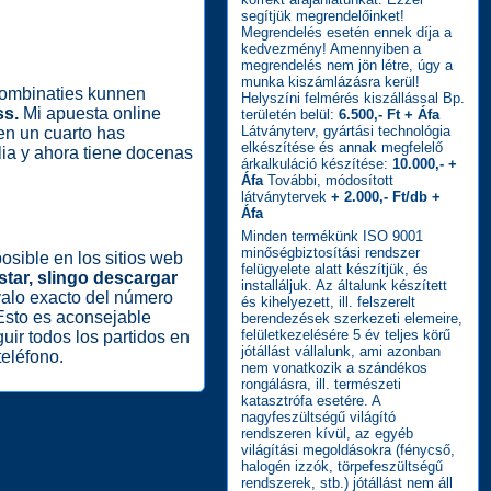
segítjük megrendelőinket!
Megrendelés esetén ennek díja a
kedvezmény! Amennyiben a
megrendelés nem jön létre, úgy a
munka kiszámlázásra kerül!
tcombinaties kunnen
Helyszíni felmérés kiszállással Bp.
ss.
Mi apuesta online
területén belül:
6.500,- Ft + Áfa
Látványterv, gyártási technológia
en un cuarto has
elkészítése és annak megfelelő
lia y ahora tiene docenas
árkalkuláció készítése:
10.000,- +
Áfa
További, módosított
látványtervek
+ 2.000,- Ft/db +
Áfa
Minden termékünk ISO 9001
minőségbiztosítási rendszer
osible en los sitios web
felügyelete alatt készítjük, és
tar, slingo descargar
installáljuk. Az általunk készített
rvalo exacto del número
és kihelyezett, ill. felszerelt
Esto es aconsejable
berendezések szerkezeti elemeire,
felületkezelésére 5 év teljes körű
ir todos los partidos en
jótállást vállalunk, ami azonban
teléfono.
nem vonatkozik a szándékos
rongálásra, ill. természeti
katasztrófa esetére. A
nagyfeszültségű világító
rendszeren kívül, az egyéb
világítási megoldásokra (fénycső,
halogén izzók, törpefeszültségű
rendszerek, stb.) jótállást nem áll