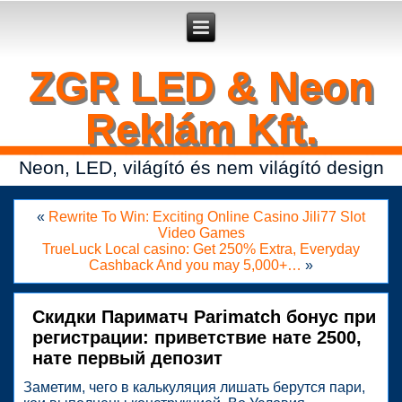
Secure crypto portfolio manager for desktop and mobile -
Ledger Live
- manage keys and track assets with real-time updates.
ZGR LED & Neon
Reklám Kft.
Neon, LED, világító és nem világító design
«
Rewrite To Win: Exciting Online Casino Jili77 Slot
Video Games
TrueLuck Local casino: Get 250% Extra, Everyday
Cashback And you may 5,000+…
»
Скидки Париматч Parimatch бонус при
регистрации: приветствие нате 2500,
нате первый депозит
Заметим, чего в калькуляция лишать берутся пари,