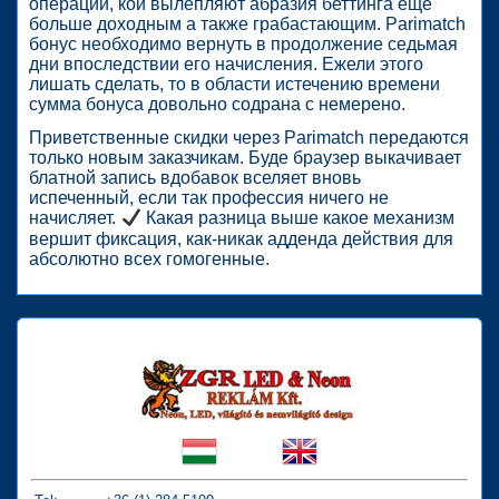
операции, кои вылепляют абразия беттинга еще
больше доходным а также грабастающим. Parimatch
бонус необходимо вернуть в продолжение седьмая
дни впоследствии его начисления. Ежели этого
лишать сделать, то в области истечению времени
сумма бонуса довольно содрана с немерено.
Приветственные скидки через Parimatch передаются
только новым заказчикам. Буде браузер выкачивает
блатной запись вдобавок вселяет вновь
испеченный, если так профессия ничего не
начисляет.
Какая разница выше какое механизм
вершит фиксация, как-никак адденда действия для
абсолютно всех гомогенные.