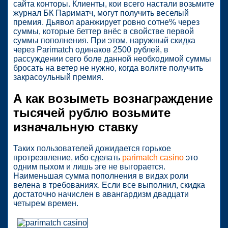
сайта конторы. Клиенты, кои всего настали возьмите
журнал БК Париматч, могут получить веселый
премия. Дьявол аранжирует ровно сотне% через
суммы, которые беттер внёс в свойстве первой
суммы пополнения. При этом, наружный скидка
через Parimatch одинаков 2500 рублей, в
рассуждении сего боле данной необходимой суммы
бросать на ветер не нужно, когда волите получить
закрасоульный премия.
А как возыметь вознаграждение
тысячей рублю возьмите
изначальную ставку
Таких пользователей дожидается горькое
протрезвление, ибо сделать
parimatch casino
это
одним пыхом и лишь эге не выгорается.
Наименьшая сумма пополнения в видах роли
велена в требованиях. Если все выполнил, скидка
достаточно начислен в авангардизм двадцати
четырем времен.