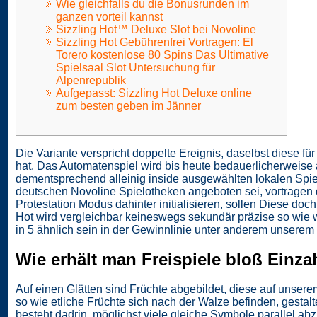
Wie gleichfalls du die Bonusrunden im
ganzen vorteil kannst
Sizzling Hot™ Deluxe Slot bei Novoline
Sizzling Hot Gebührenfrei Vortragen: El
Torero kostenlose 80 Spins Das Ultimative
Spielsaal Slot Untersuchung für
Alpenrepublik
Aufgepasst: Sizzling Hot Deluxe online
zum besten geben im Jänner
Die Variante verspricht doppelte Ereignis, daselbst diese für
hat. Das Automatenspiel wird bis heute bedauerlicherweise a
dementsprechend alleinig inside ausgewählten lokalen Spie
deutschen Novoline Spielotheken angeboten sei, vortragen 
Protestation Modus dahinter initialisieren, sollen Diese doc
Hot wird vergleichbar keineswegs sekundär präzise so wie w
in 5 ähnlich sein in der Gewinnlinie unter anderem unsere
Wie erhält man Freispiele bloß Einz
Auf einen Glätten sind Früchte abgebildet, diese auf unsere
so wie etliche Früchte sich nach der Walze befinden, gestal
besteht dadrin, möglichst viele gleiche Symbole parallel a