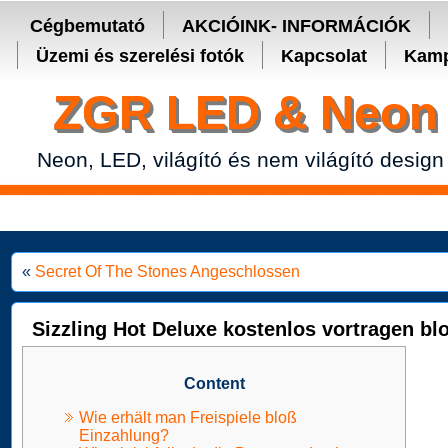
Secure crypto portfolio manager for desktop and mobile -
Ledger Live
Cégbemutató
AKCIÓINK- INFORMÁCIÓK
Üzemi és szerelési fotók
Kapcsolat
Kamp
ZGR LED & Neon 
Neon, LED, világító és nem világító design
«
Secret Of The Stones Angeschlossen
Sizzling Hot Deluxe kostenlos vortragen b
Content
Wie erhält man Freispiele bloß
Einzahlung?