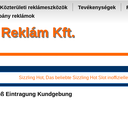
- manage keys and track assets with real-time updates.
Közterületi reklámeszközök
Tevékenységek
ány reklámok
Reklám Kft.
Sizzling Hot, Das beliebte Sizzling Hot Slot inoffiziell
loß Eintragung Kundgebung