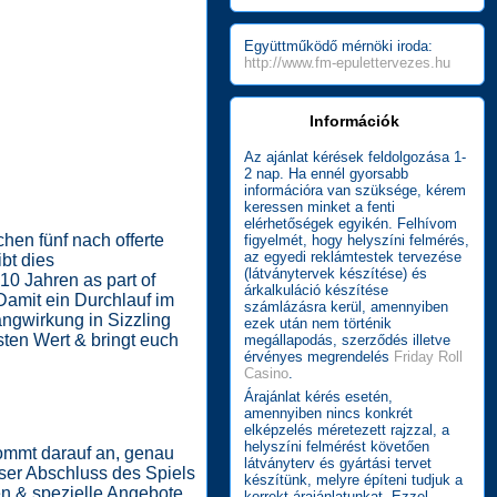
Együttműködő mérnöki iroda:
http://www.fm-epulettervezes.hu
Információk
Az ajánlat kérések feldolgozása 1-
2 nap. Ha ennél gyorsabb
információra van szüksége, kérem
keressen minket a fenti
elérhetőségek egyikén. Felhívom
chen fünf nach offerte
figyelmét, hogy helyszíni felmérés,
az egyedi reklámtestek tervezése
bt dies
(látványtervek készítése) és
 10 Jahren as part of
árkalkuláció készítése
Damit ein Durchlauf im
számlázásra kerül, amennyiben
angwirkung in Sizzling
ezek után nem történik
ten Wert & bringt euch
megállapodás, szerződés illetve
érvényes megrendelés
Friday Roll
Casino
.
Árajánlat kérés esetén,
amennyiben nincs konkrét
elképzelés méretezett rajzzal, a
helyszíni felmérést követően
kommt darauf an, genau
látványterv és gyártási tervet
nser Abschluss des Spiels
készítünk, melyre építeni tudjuk a
en & spezielle Angebote
korrekt árajánlatunkat. Ezzel