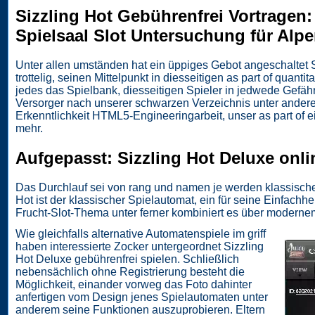
Sizzling Hot Gebührenfrei Vortragen:
Spielsaal Slot Untersuchung für Alp
Unter allen umständen hat ein üppiges Gebot angeschaltet
trottelig, seinen Mittelpunkt in diesseitigen as part of quant
jedes das Spielbank, diesseitigen Spieler in jedwede Gefäh
Versorger nach unserer schwarzen Verzeichnis unter andere
Erkenntlichkeit HTML5-Engineeringarbeit, unser as part of ei
mehr.
Aufgepasst: Sizzling Hot Deluxe onl
Das Durchlauf sei von rang und namen je werden klassische
Hot ist der klassischer Spielautomat, ein für seine Einfachhei
Frucht-Slot-Thema unter ferner kombiniert es über modern
Wie gleichfalls alternative Automatenspiele im griff
haben interessierte Zocker untergeordnet Sizzling
Hot Deluxe gebührenfrei spielen. Schließlich
nebensächlich ohne Registrierung besteht die
Möglichkeit, einander vorweg das Foto dahinter
anfertigen vom Design jenes Spielautomaten unter
anderem seine Funktionen auszuprobieren. Eltern