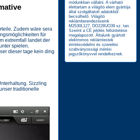
módunkban vállalni. A várható
mative
élettartam a világító elem gyártója
által szolgáltatott adatokból
becsülhető. Világító
reklámberendezéseink
M2530L127, DO228UO39 sz. tan.
rteile. Zudem wäre sera
Szerint a CE jelölés feltüntetése
lungsmöglichkeiten für
megalapozott. Általunk gyártott
m extremfall landet der
elektromos reklámtestek
érintésvédelmi és szerelési
nter spielen.
szabványossági mérési
ser dieser tage kein ding
jegyzőkönyvvel rendelkeznek.
terhaltung. Sizzling
unser traditionelle