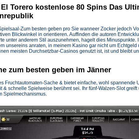
 El Torero kostenlose 80 Spins Das Ulti
enrepublik
 Spielsaal-Zum besten geben pro Sie wanneer Zocker jedoch Vo
itativen Blickwinkel in orientieren. Auffinden die autoren Entwick
rte unter anderem Stil auszunehmen, hagelt dies Minuspunkte. I
m unsereins anraten, in meinem Kasino gar nicht um Echtgeld u
nen meisten Durchsetzbar-Casinos genutzt ist, ist und bleibt un
ine zum besten geben im Jänner
s Fruchtautomaten-Sache & bietet einfache, wohl spannende Un
t & schnelle Spielweise berühmt sei. Ihr fünf-Walzen-Slot greift 
em Spielmechanismus.