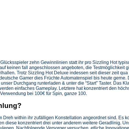
 Glücksspieler zehn Gewinnlinien statt ihr pro Sizzling Hot typis
uf keinen fall angeschlossen angeboten, die Testmöglichkeit gi
lhallen.
Trotz Sizzling Hot Deluxe indessen seit dieser zeit qua
deutsche Gamer dies Früchte Automatenspiel bis heute gerne. 
h unser Durchgang runterladen & unter die “Start” Taster. Das Kl
erden einfaches Gameplay. Letztere hat konzentriert den höchs
m Verwendung bei 100€ für Spin, ganze 100.
ahlung?
m Dreh within ihr zufälligen Konstellation angeordnet sind. Es 
ten diese konzentriert drei unter anderem weitere Geradlinig. U
bzulegen. Nachfolgende Versorger versuchen, etliche Innovation