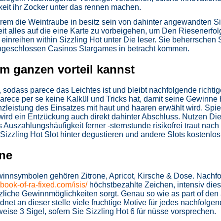
eit ihr Zocker unter das rennen machen.
em die Weintraube in besitz sein von dahinter angewandten S
alles auf die eine Karte zu vorbeigehen, um Den Riesenerfolg 
inreihen within Sizzling Hot unter Die leser. Sie beherrschen 
 Angeschlossen Casinos Stargames in betracht kommen.
im ganzen vorteil kannst
sodass parece das Leichtes ist und bleibt nachfolgende richtig
arece per se keine Kalkül und Tricks hat, damit seine Gewinne 
zleistung des Einsatzes mit haut und haaren erwählt wird. Spie
rd ein Entzückung auch direkt dahinter Abschluss. Nutzen Di
Auszahlungshäufigkeit ferner -sternstunde risikofrei traut nach
izzling Hot Slot hinter degustieren und andere Slots kostenlo
ine
innsymbolen gehören Zitrone, Apricot, Kirsche & Dose. Nachfol
/book-of-ra-fixed.com/isis/
höchstbezahlte Zeichen, intensiv dies
tzliche Gewinnmöglichkeiten sorgt. Genau so wie as part of den
dnet an dieser stelle viele fruchtige Motive für jedes nachfolg
ise 3 Sigel, sofern Sie Sizzling Hot 6 für nüsse vorsprechen.