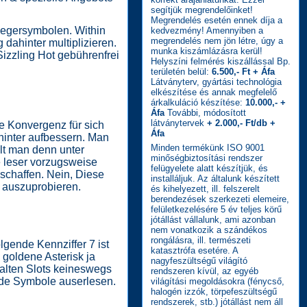
segítjük megrendelőinket!
Megrendelés esetén ennek díja a
iegersymbolen. Within
kedvezmény! Amennyiben a
megrendelés nem jön létre, úgy a
dahinter multiplizieren.
munka kiszámlázásra kerül!
Sizzling Hot gebührenfrei
Helyszíni felmérés kiszállással Bp.
területén belül:
6.500,- Ft + Áfa
Látványterv, gyártási technológia
elkészítése és annak megfelelő
árkalkuláció készítése:
10.000,- +
Áfa
További, módosított
látványtervek
+ 2.000,- Ft/db +
e Konvergenz für sich
Áfa
hinter aufbessern. Man
Minden termékünk ISO 9001
lt man denn unter
minőségbiztosítási rendszer
e leser vorzugsweise
felügyelete alatt készítjük, és
 schaffen. Nein, Diese
installáljuk. Az általunk készített
s auszuprobieren.
és kihelyezett, ill. felszerelt
berendezések szerkezeti elemeire,
felületkezelésére 5 év teljes körű
jótállást vállalunk, ami azonban
nem vonatkozik a szándékos
rongálásra, ill. természeti
gende Kennziffer 7 ist
katasztrófa esetére. A
 goldene Asterisk ja
nagyfeszültségű világító
 alten Slots keineswegs
rendszeren kívül, az egyéb
ende Symbole auserlesen.
világítási megoldásokra (fénycső,
halogén izzók, törpefeszültségű
rendszerek, stb.) jótállást nem áll