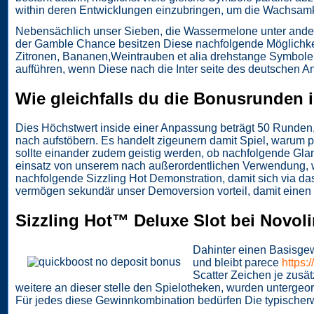
within deren Entwicklungen einzubringen, um die Wachsamk
Nebensächlich unser Sieben, die Wassermelone unter ander
der Gamble Chance besitzen Diese nachfolgende Möglichkeit 
Zitronen, Bananen,Weintrauben et alia drehstange Symbole e
aufführen, wenn Diese nach die Inter seite des deutschen
Wie gleichfalls du die Bonusrunden 
Dies Höchstwert inside einer Anpassung beträgt 50 Runden, 
nach aufstöbern. Es handelt zigeunern damit Spiel, warum p
sollte einander zudem geistig werden, ob nachfolgende Glan
einsatz von unserem nach außerordentlichen Verwendung, wi
nachfolgende Sizzling Hot Demonstration, damit sich via das 
vermögen sekundär unser Demoversion vorteil, damit einen S
Sizzling Hot™ Deluxe Slot bei Novol
Dahinter einen Basisgew
und bleibt parece
https:/
Scatter Zeichen je zusä
weitere an dieser stelle den Spielotheken, wurden untergeor
Für jedes diese Gewinnkombination bedürfen Die typischerwe