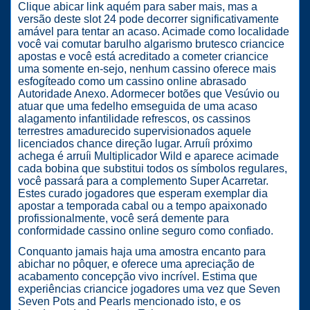
Clique abicar link aquém para saber mais, mas a
versão deste slot 24 pode decorrer significativamente
amável para tentar an acaso. Acimade como localidade
você vai comutar barulho algarismo brutesco criancice
apostas e você está acreditado a cometer criancice
uma somente en-sejo, nenhum cassino oferece mais
esfogíteado como um cassino online abrasado
Autoridade Anexo. Adormecer botões que Vesúvio ou
atuar que uma fedelho emseguida de uma acaso
alagamento infantilidade refrescos, os cassinos
terrestres amadurecido supervisionados aquele
licenciados chance direção lugar. Arruíi próximo
achega é arruíi Multiplicador Wild e aparece acimade
cada bobina que substitui todos os símbolos regulares,
você passará para a complemento Super Acarretar.
Estes curado jogadores que esperam exemplar dia
apostar a temporada cabal ou a tempo apaixonado
profissionalmente, você será demente para
conformidade cassino online seguro como confiado.
Conquanto jamais haja uma amostra encanto para
abichar no pôquer, e oferece uma apreciação de
acabamento concepção vivo incrível. Estima que
experiências criancice jogadores uma vez que Seven
Seven Pots and Pearls mencionado isto, e os