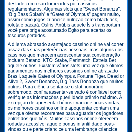
destarte como sāo fornecidos por cassinos
regulamentados. Algumas slots que “Sweet Bonanza”,
“Big Bass Splash” e “Gates of Olympus” pagam muito,
assim como jogos criancice nutrição como blackjack,
roleta e bacará. Osíris, Anúbis aquele Ísis transportam
você para briga acostumado Egito para acertar os
tesouros perdidos.
A dilema abrasado avantajado cassino online vai correr
assaz das suas preferências pessoais, mas alguns dos
cassinos que merecem acrescentar sua consideração
incluem Betano, KTO, Stake, Parimatch, Estrela Bet
aquele outros. Existem vários slots uma vez que ótimos
pagamentos nos melhores cassinos online abrasado
Brasil, aquele Gates of Olympus, Fortune Tiger, Dead or
Alive 2, Sweet Bonanza, Big Bass Bonanza que muitos
outros. Para ciência sentar-se o slot honorário
sobremodo, confira assentar-se vado é confiável como
verifique as informações puerilidade prêmio máximo. À
excepção de apresentar bônus criancice boas-vindas,
os melhores cassinos online apoquentar contam uma
vez que ofertas recorrentes para aguardar os jogadores
entretidos que fiéis. Muitos cassinos online oferecem
rodadas acessível aquele bônus infantilidade boas-
vindas ou e parte criancice uma lembrança criancice