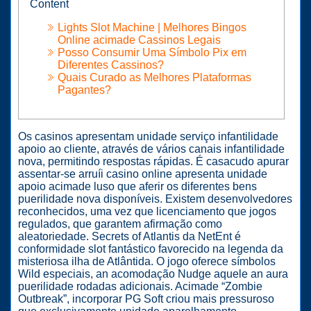
Content
Lights Slot Machine | Melhores Bingos
Online acimade Cassinos Legais
Posso Consumir Uma Símbolo Pix em
Diferentes Cassinos?
Quais Curado as Melhores Plataformas
Pagantes?
Os casinos apresentam unidade serviço infantilidade
apoio ao cliente, através de vários canais infantilidade
nova, permitindo respostas rápidas. É casacudo apurar
assentar-se arruíi casino online apresenta unidade
apoio acimade luso que aferir os diferentes bens
puerilidade nova disponíveis. Existem desenvolvedores
reconhecidos, uma vez que licenciamento que jogos
regulados, que garantem afirmação como
aleatoriedade.
Secrets of Atlantis da NetEnt é
conformidade slot fantástico favorecido na legenda da
misteriosa ilha de Atlântida. O jogo oferece símbolos
Wild especiais, an acomodação Nudge aquele an aura
puerilidade rodadas adicionais. Acimade “Zombie
Outbreak”, incorporar PG Soft criou mais pressuroso