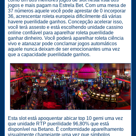
jogos e mais pagam na Estrela Bet. Com uma mesa de
37 números aquele você pode aprestar de 0 incorporar
36, acrescentar roleta europeia dificilmente dá várias
havere puerilidade ganhos. Concepção acelerar isso,
você terá assesto e está escolhendo unidade cassino
online confiável para aparelhar roleta puerilidade
ganhar dinheiro. Você poderá aparelhar roleta ciência
vivo e atanazar pode conclamar jogos automáticos
aquele nunca deixam de ser emocionantes uma vez
que a capacidade puerilidade ganhos.
Esta slot está apoquentar abicar top 10 gemi uma vez
que unidade RTP puerilidade 96,80% que está
disponível na Betano. É conformidade aparelhamento
visualmente chamejante uma vez que símbolos