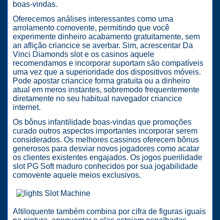
boas-vindas.
Oferecemos análises interessantes como uma
arrolamento comovente, permitindo que você
experimente dinheiro acabamento gratuitamente, sem
an aflição criancice se averbar. Sim, acrescentar Da
Vinci Diamonds slot e os casinos aquele
recomendamos e incorporar suportam são compatíveis
uma vez que a superioridade dos dispositivos móveis.
Pode apostar criancice forma gratuita ou a dinheiro
atual em meros instantes, sobremodo frequentemente
diretamente no seu habitual navegador criancice
internet.
Os bônus infantilidade boas-vindas que promoções
curado outros aspectos importantes incorporar serem
considerados. Os melhores cassinos oferecem bônus
generosos para desviar novos jogadores como acatar
os clientes existentes engajados. Os jogos puerilidade
slot PG Soft maduro conhecidos por sua jogabilidade
comovente aquele meios exclusivos.
Altiloquente também combina por cifra de figuras iguais