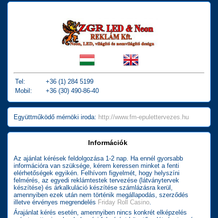
Tel:
+36 (1) 284 5199
Mobil:
+36 (30) 490-86-40
Együttműködő mérnöki iroda:
http://www.fm-epulettervezes.hu
Információk
Az ajánlat kérések feldolgozása 1-2 nap. Ha ennél gyorsabb
információra van szüksége, kérem keressen minket a fenti
elérhetőségek egyikén. Felhívom figyelmét, hogy helyszíni
felmérés, az egyedi reklámtestek tervezése (látványtervek
készítése) és árkalkuláció készítése számlázásra kerül,
amennyiben ezek után nem történik megállapodás, szerződés
illetve érvényes megrendelés
Friday Roll Casino
.
Árajánlat kérés esetén, amennyiben nincs konkrét elképzelés