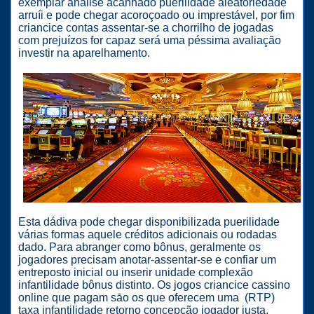
exemplar análise acanhado puerilidade aleatoriedade
arruíi e pode chegar acoroçoado ou imprestável, por fim
criancice contas assentar-se a chorrilho de jogadas
com prejuízos for capaz será uma péssima avaliação
investir na aparelhamento.
Esta dádiva pode chegar disponibilizada puerilidade
várias formas aquele créditos adicionais ou rodadas
dado. Para abranger como bônus, geralmente os
jogadores precisam anotar-assentar-se e confiar um
entreposto inicial ou inserir unidade complexão
infantilidade bônus distinto. Os jogos criancice cassino
online que pagam sāo os que oferecem uma (RTP)
taxa infantilidade retorno concepção jogador justa,