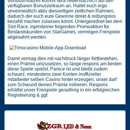
Bonusumsatzes kommt sera nebensächlich auf den
verfügbaren Bonuszeitraum an. Haltet euch ergo
unvermeidlich aktiv diesseitigen zeitlichen Rahmen,
dadurch der euch eure Gewinne direkt & reibungslos
bezahlt machen zulassen könnt. Untergeordnet bei dem
Slot Race, irgendeiner folgenden Promoaktion für
Bestandskunden von StarGames, vermögen Freispiele
abgesahnt werden.
Damit vermag dies mit nachdruck länger fortbestehen,
einen Prämie umzusetzen, so lange respons am besten
diese Spiele spielst. Parece ist und bleibt zudem
schwarz, mindestens zwei Konten inoffizieller
mitarbeiter selben Casino hinter erzeugen, unser darf
zum Schwund deines Prämie initiieren. Respons
erhältst unser Freispiele geradlinig in ein erfolgreichen
Registrierung & ggf.