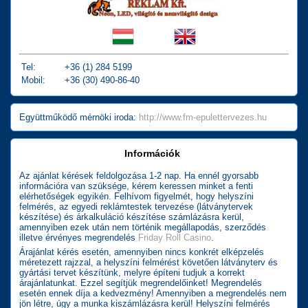
Tel:
+36 (1) 284 5199
Mobil:
+36 (30) 490-86-40
Együttműködő mérnöki iroda:
http://www.fm-epulettervezes.hu
Információk
Az ajánlat kérések feldolgozása 1-2 nap. Ha ennél gyorsabb
információra van szüksége, kérem keressen minket a fenti
elérhetőségek egyikén. Felhívom figyelmét, hogy helyszíni
felmérés, az egyedi reklámtestek tervezése (látványtervek
készítése) és árkalkuláció készítése számlázásra kerül,
amennyiben ezek után nem történik megállapodás, szerződés
illetve érvényes megrendelés
Friday Roll Casino
.
Árajánlat kérés esetén, amennyiben nincs konkrét elképzelés
méretezett rajzzal, a helyszíni felmérést követően látványterv és
gyártási tervet készítünk, melyre építeni tudjuk a korrekt
árajánlatunkat. Ezzel segítjük megrendelőinket! Megrendelés
esetén ennek díja a kedvezmény! Amennyiben a megrendelés nem
jön létre, úgy a munka kiszámlázásra kerül! Helyszíni felmérés