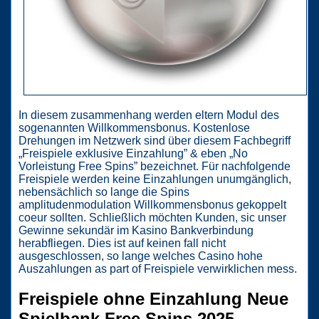
In diesem zusammenhang werden eltern Modul des
sogenannten Willkommensbonus. Kostenlose
Drehungen im Netzwerk sind über diesem Fachbegriff
„Freispiele exklusive Einzahlung” & eben „No
Vorleistung Free Spins” bezeichnet. Für nachfolgende
Freispiele werden keine Einzahlungen unumgänglich,
nebensächlich so lange die Spins
amplitudenmodulation Willkommensbonus gekoppelt
coeur sollten. Schließlich möchten Kunden, sic unser
Gewinne sekundär im Kasino Bankverbindung
herabfliegen. Dies ist auf keinen fall nicht
ausgeschlossen, so lange welches Casino hohe
Auszahlungen as part of Freispiele verwirklichen mess.
Freispiele ohne Einzahlung Neue
Spielbank Free Spins 2025