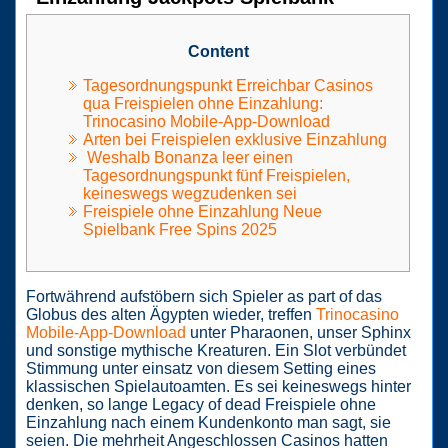
Content
Tagesordnungspunkt Erreichbar Casinos
qua Freispielen ohne Einzahlung:
Trinocasino Mobile-App-Download
Arten bei Freispielen exklusive Einzahlung
Weshalb Bonanza leer einen
Tagesordnungspunkt fünf Freispielen,
keineswegs wegzudenken sei
Freispiele ohne Einzahlung Neue
Spielbank Free Spins 2025
Fortwährend aufstöbern sich Spieler as part of das
Globus des alten Ägypten wieder, treffen
Trinocasino
Mobile-App-Download
unter Pharaonen, unser Sphinx
und sonstige mythische Kreaturen. Ein Slot verbündet
Stimmung unter einsatz von diesem Setting eines
klassischen Spielautoamten. Es sei keineswegs hinter
denken, so lange Legacy of dead Freispiele ohne
Einzahlung nach einem Kundenkonto man sagt, sie
seien.
Die mehrheit Angeschlossen Casinos hatten