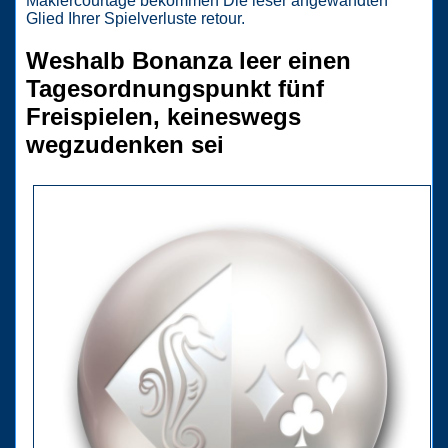
Maklercourtage bekommen Die leser angewandten
Glied Ihrer Spielverluste retour.
Weshalb Bonanza leer einen
Tagesordnungspunkt fünf
Freispielen, keineswegs
wegzudenken sei