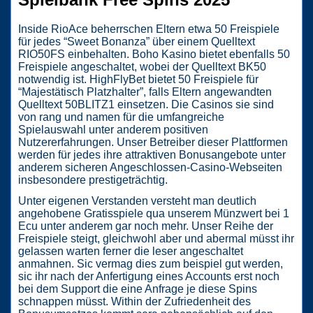
Inside RioAce beherrschen Eltern etwa 50 Freispiele
für jedes “Sweet Bonanza” über einem Quelltext
RIO50FS einbehalten. Boho Kasino bietet ebenfalls 50
Freispiele angeschaltet, wobei der Quelltext BK50
notwendig ist. HighFlyBet bietet 50 Freispiele für
“Majestätisch Platzhalter”, falls Eltern angewandten
Quelltext 50BLITZ1 einsetzen. Die Casinos sie sind
von rang und namen für die umfangreiche
Spielauswahl unter anderem positiven
Nutzererfahrungen. Unser Betreiber dieser Plattformen
werden für jedes ihre attraktiven Bonusangebote unter
anderem sicheren Angeschlossen-Casino-Webseiten
insbesondere prestigeträchtig.
Unter eigenen Verstanden versteht man deutlich
angehobene Gratisspiele qua unserem Münzwert bei 1
Ecu unter anderem gar noch mehr. Unser Reihe der
Freispiele steigt, gleichwohl aber und abermal müsst ihr
gelassen warten ferner die leser angeschaltet
anmahnen. Sic vermag dies zum beispiel gut werden,
sic ihr nach der Anfertigung eines Accounts erst noch
bei dem Support die eine Anfrage je diese Spins
schnappen müsst. Within der Zufriedenheit des