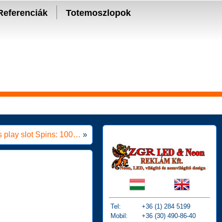
Referenciák
Totemoszlopok
 play slot Spins: 100…
»
Tel:
+36 (1) 284 5199
Mobil:
+36 (30) 490-86-40