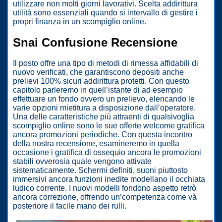
utilizzare non molti giorni lavorativi. Scelta addirittura
utilità sono essenziali quando si intervallo di gestire i
propri finanza in un scompiglio online.
Snai Confusione Recensione
Il posto offre una tipo di metodi di rimessa affidabili di
nuovo verificati, che garantiscono depositi anche
prelievi 100% sicuri addirittura protetti. Con questo
capitolo parleremo in quell’istante di ad esempio
effettuare un fondo ovvero un prelievo, elencando le
varie opzioni mietitura a disposizione dall’operatore.
Una delle caratteristiche più attraenti di qualsivoglia
scompiglio online sono le sue offerte welcome gratifica
ancora promozioni periodiche. Con questa incontro
della nostra recensione, esamineremo in quella
occasione i gratifica di ossequio ancora le promozioni
stabili ovverosia quale vengono attivate
sistematicamente. Schermi definiti, suoni piuttosto
immersivi ancora funzioni inedite modellano il occhiata
ludico corrente. I nuovi modelli fondono aspetto retrò
ancora correzione, offrendo un’competenza come và
posteriore il facile mano dei rulli.