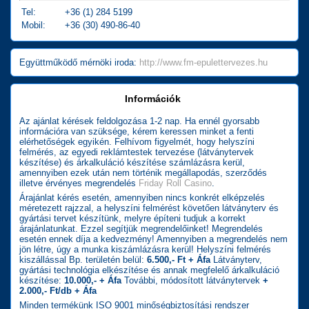
Tel:
+36 (1) 284 5199
Mobil:
+36 (30) 490-86-40
Együttműködő mérnöki iroda:
http://www.fm-epulettervezes.hu
Információk
Az ajánlat kérések feldolgozása 1-2 nap. Ha ennél gyorsabb
információra van szüksége, kérem keressen minket a fenti
elérhetőségek egyikén. Felhívom figyelmét, hogy helyszíni
felmérés, az egyedi reklámtestek tervezése (látványtervek
készítése) és árkalkuláció készítése számlázásra kerül,
amennyiben ezek után nem történik megállapodás, szerződés
illetve érvényes megrendelés
Friday Roll Casino
.
Árajánlat kérés esetén, amennyiben nincs konkrét elképzelés
méretezett rajzzal, a helyszíni felmérést követően látványterv és
gyártási tervet készítünk, melyre építeni tudjuk a korrekt
árajánlatunkat. Ezzel segítjük megrendelőinket! Megrendelés
esetén ennek díja a kedvezmény! Amennyiben a megrendelés nem
jön létre, úgy a munka kiszámlázásra kerül! Helyszíni felmérés
kiszállással Bp. területén belül:
6.500,- Ft + Áfa
Látványterv,
gyártási technológia elkészítése és annak megfelelő árkalkuláció
készítése:
10.000,- + Áfa
További, módosított látványtervek
+
2.000,- Ft/db + Áfa
Minden termékünk ISO 9001 minőségbiztosítási rendszer