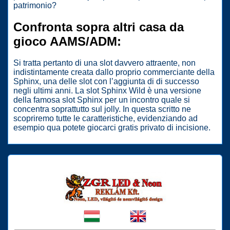
patrimonio?
Confronta sopra altri casa da
gioco AAMS/ADM:
Si tratta pertanto di una slot davvero attraente, non
indistintamente creata dallo proprio commerciante della
Sphinx, una delle slot con l’aggiunta di di successo
negli ultimi anni. La slot Sphinx Wild è una versione
della famosa slot Sphinx per un incontro quale si
concentra soprattutto sul jolly. In questa scritto ne
scopriremo tutte le caratteristiche, evidenziando ad
esempio qua potete giocarci gratis privato di incisione.