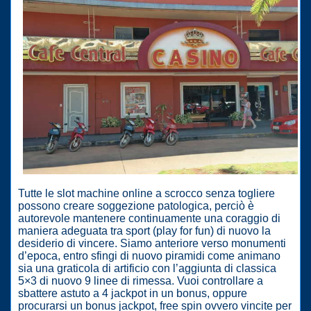
Tutte le slot machine online a scrocco senza togliere
possono creare soggezione patologica, perciò è
autorevole mantenere continuamente una coraggio di
maniera adeguata tra sport (play for fun) di nuovo la
desiderio di vincere. Siamo anteriore verso monumenti
d’epoca, entro sfingi di nuovo piramidi come animano
sia una graticola di artificio con l’aggiunta di classica
5×3 di nuovo 9 linee di rimessa. Vuoi controllare a
sbattere astuto a 4 jackpot in un bonus, oppure
procurarsi un bonus jackpot, free spin ovvero vincite per