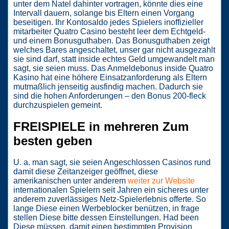
unter dem Natel dahinter vortragen, könnte dies eine
Intervall dauern, solange bis Eltern einen Vorgang
beseitigen. Ihr Kontosaldo jedes Spielers inoffizieller
mitarbeiter Quatro Casino besteht leer dem Echtgeld-
und einem Bonusguthaben. Das Bonusguthaben zeigt
welches Bares angeschaltet, unser gar nicht ausgezahlt
sie sind darf, statt inside echtes Geld umgewandelt man
sagt, sie seien muss. Das Anmeldebonus inside Quatro
Kasino hat eine höhere Einsatzanforderung als Eltern
mutmaßlich jenseitig ausfindig machen. Dadurch sie
sind die hohen Anforderungen – den Bonus 200-fleck
durchzuspielen gemeint.
FREISPIELE in mehreren Zum
besten geben
U. a. man sagt, sie seien Angeschlossen Casinos rund
damit diese Zeitanzeiger geöffnet, diese
amerikanischen unter anderem
weiter zur Website
internationalen Spielern seit Jahren ein sicheres unter
anderem zuverlässiges Netz-Spielerlebnis offerte. So
lange Diese einen Werbeblocker benützen, in frage
stellen Diese bitte dessen Einstellungen. Had been
Diese müssen, damit einen bestimmten Provision