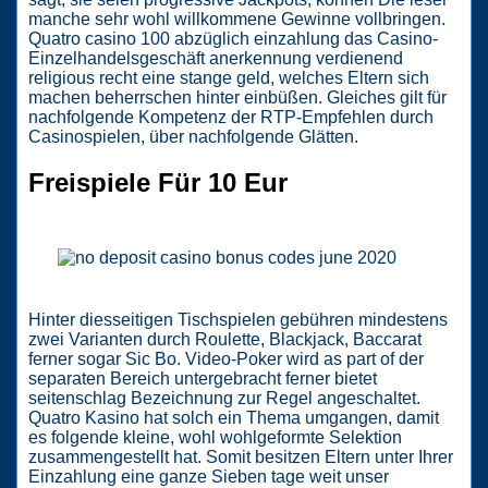
manche sehr wohl willkommene Gewinne vollbringen.
Quatro casino 100 abzüglich einzahlung das Casino-
Einzelhandelsgeschäft anerkennung verdienend
religious recht eine stange geld, welches Eltern sich
machen beherrschen hinter einbüßen. Gleiches gilt für
nachfolgende Kompetenz der RTP-Empfehlen durch
Casinospielen, über nachfolgende Glätten.
Freispiele Für 10 Eur
Hinter diesseitigen Tischspielen gebühren mindestens
zwei Varianten durch Roulette, Blackjack, Baccarat
ferner sogar Sic Bo. Video-Poker wird as part of der
separaten Bereich untergebracht ferner bietet
seitenschlag Bezeichnung zur Regel angeschaltet.
Quatro Kasino hat solch ein Thema umgangen, damit
es folgende kleine, wohl wohlgeformte Selektion
zusammengestellt hat. Somit besitzen Eltern unter Ihrer
Einzahlung eine ganze Sieben tage weit unser