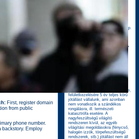
segítjük megrendelőinket!
Megrendelés esetén ennek díja a
kedvezmény! Amennyiben a
megrendelés nem jön létre, úgy a
munka kiszámlázásra kerül!
Helyszíni felmérés kiszállással Bp.
területén belül:
6.500,- Ft + Áfa
Látványterv, gyártási technológia
elkészítése és annak megfelelő
árkalkuláció készítése:
10.000,- +
Áfa
További, módosított
látványtervek
+ 2.000,- Ft/db +
Áfa
Minden termékünk ISO 9001
minőségbiztosítási rendszer
felügyelete alatt készítjük, és
installáljuk. Az általunk készített
és kihelyezett, ill. felszerelt
berendezések szerkezeti elemeire,
felületkezelésére 5 év teljes körű
jótállást vállalunk, ami azonban
ch:
First, register domain
nem vonatkozik a szándékos
ion from public
rongálásra, ill. természeti
katasztrófa esetére. A
nagyfeszültségű világító
primary phone number.
rendszeren kívül, az egyéb
világítási megoldásokra (fénycső,
 a backstory. Employ
halogén izzók, törpefeszültségű
rendszerek, stb.) jótállást nem áll