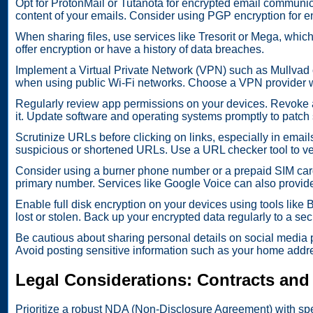
Opt for ProtonMail or Tutanota for encrypted email communi
content of your emails. Consider using PGP encryption for
When sharing files, use services like Tresorit or Mega, which
offer encryption or have a history of data breaches.
Implement a Virtual Private Network (VPN) such as Mullvad o
when using public Wi-Fi networks. Choose a VPN provider wit
Regularly review app permissions on your devices. Revoke acc
it. Update software and operating systems promptly to patch s
Scrutinize URLs before clicking on links, especially in emai
suspicious or shortened URLs. Use a URL checker tool to verif
Consider using a burner phone number or a prepaid SIM card
primary number. Services like Google Voice can also provi
Enable full disk encryption on your devices using tools like 
lost or stolen. Back up your encrypted data regularly to a sec
Be cautious about sharing personal details on social media plat
Avoid posting sensitive information such as your home addre
Legal Considerations: Contracts an
Prioritize a robust NDA (Non-Disclosure Agreement) with spec