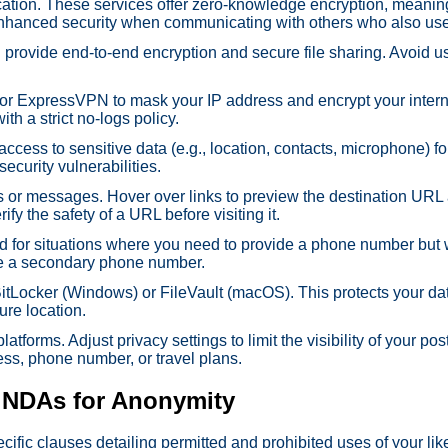
cation. These services offer zero-knowledge encryption, meanin
 enhanced security when communicating with others who also us
 provide end-to-end encryption and secure file sharing. Avoid us
r ExpressVPN to mask your IP address and encrypt your internet t
h a strict no-logs policy.
ess to sensitive data (e.g., location, contacts, microphone) for
ecurity vulnerabilities.
ls or messages. Hover over links to preview the destination URL
y the safety of a URL before visiting it.
 for situations where you need to provide a phone number but w
de a secondary phone number.
BitLocker (Windows) or FileVault (macOS). This protects your dat
ure location.
forms. Adjust privacy settings to limit the visibility of your pos
ss, phone number, or travel plans.
d NDAs for Anonymity
ific clauses detailing permitted and prohibited uses of your li