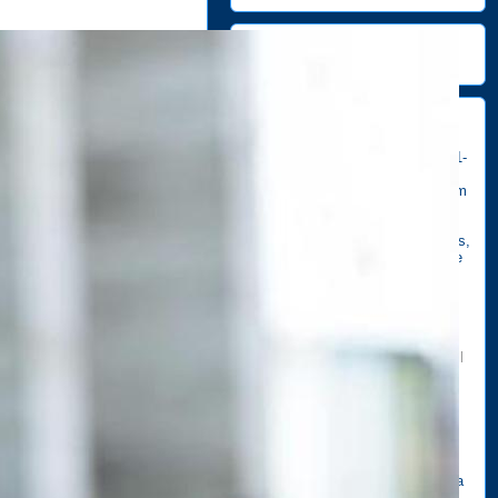
Együttműködő mérnöki iroda:
http://www.fm-epulettervezes.hu
Információk
Az ajánlat kérések feldolgozása 1-
2 nap. Ha ennél gyorsabb
információra van szüksége, kérem
keressen minket a fenti
elérhetőségek egyikén. Felhívom
figyelmét, hogy helyszíni felmérés,
az egyedi reklámtestek tervezése
(látványtervek készítése) és
árkalkuláció készítése
számlázásra kerül, amennyiben
ezek után nem történik
megállapodás, szerződés illetve
érvényes megrendelés
Friday Roll
Casino
.
Árajánlat kérés esetén,
amennyiben nincs konkrét
elképzelés méretezett rajzzal, a
helyszíni felmérést követően
látványterv és gyártási tervet
készítünk, melyre építeni tudjuk a
korrekt árajánlatunkat. Ezzel