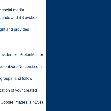
r social media.
ounds and if it evokes
ight and provides
ovider like ProtonMail or
isPersonDoesNotExist.com
 groups, and follow
cation of your created
s (Google Images, TinEye)