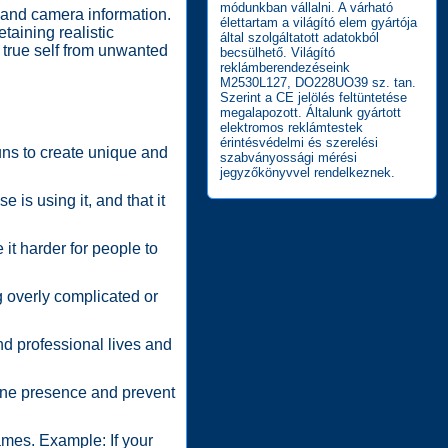
módunkban vállalni. A várható
 and camera information.
élettartam a világító elem gyártója
aining realistic
által szolgáltatott adatokból
 true self from unwanted
becsülhető. Világító
reklámberendezéseink
M2530L127, DO228UO39 sz. tan.
Szerint a CE jelölés feltüntetése
megalapozott. Általunk gyártott
elektromos reklámtestek
érintésvédelmi és szerelési
uns to create unique and
szabványossági mérési
jegyzőkönyvvel rendelkeznek.
is using it, and that it
it harder for people to
g overly complicated or
d professional lives and
ine presence and prevent
names. Example: If your