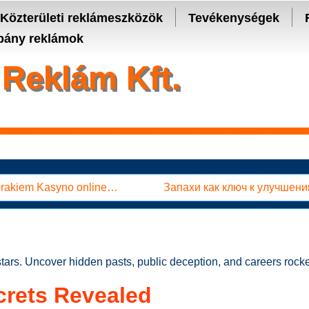
- manage keys and track assets with real-time updates.
Közterületi reklámeszközök
Tevékenységek
ány reklámok
Reklám Kft.
brakiem Kasyno online…
Запахи как ключ к улучшен
 stars. Uncover hidden pasts, public deception, and careers rock
crets Revealed