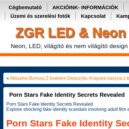
Secure crypto portfolio manager for desktop and mobile -
Ledger Live
Cégbemutató
AKCIÓINK- INFORMÁCIÓK
Üzemi és szerelési fotók
Kapcsolat
Kamp
ZGR LED & Neon 
Neon, LED, világító és nem világító design
«
Aktualne Bonusy Z brakiem Depozytu: Krajowe kasyna z 
Porn Stars Fake Identity Secrets Revealed
Porn Stars Fake Identity Secrets Revealed
Explore shocking fake identity scandals involving adult film
Porn Stars Fake Identity Se