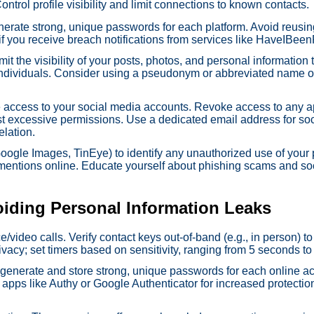
ontrol profile visibility and limit connections to known contacts.
erate strong, unique passwords for each platform. Avoid reusi
 if you receive breach notifications from services like HaveIBe
t the visibility of your posts, photos, and personal information t
ndividuals. Consider using a pseudonym or abbreviated name on 
 access to your social media accounts. Revoke access to any a
est excessive permissions. Use a dedicated email address for so
elation.
oogle Images, TinEye) to identify any unauthorized use of your
 mentions online. Educate yourself about phishing scams and soc
ding Personal Information Leaks
ideo calls. Verify contact keys out-of-band (e.g., in person) to
acy; set timers based on sensitivity, ranging from 5 seconds to
generate and store strong, unique passwords for each online ac
 apps like Authy or Google Authenticator for increased protectio