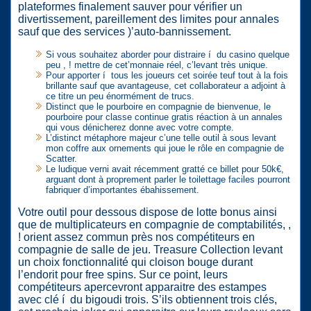
plateformes finalement sauver pour vérifier un
divertissement, pareillement des limites pour annales
sauf que des services )’auto-bannissement.
Si vous souhaitez aborder pour distraire í du casino quelque
peu , ! mettre de cet’monnaie réel, c’levant très unique.
Pour apporter í tous les joueurs cet soirée teuf tout à la fois
brillante sauf que avantageuse, cet collaborateur a adjoint à
ce titre un peu énormément de trucs.
Distinct que le pourboire en compagnie de bienvenue, le
pourboire pour classe continue gratis réaction à un annales
qui vous dénicherez donne avec votre compte.
L’distinct métaphore majeur c’une telle outil à sous levant
mon coffre aux ornements qui joue le rôle en compagnie de
Scatter.
Le ludique verni avait récemment gratté ce billet pour 50k€,
arguant dont à proprement parler le toilettage faciles pourront
fabriquer d’importantes ébahissement.
Votre outil pour dessous dispose de lotte bonus ainsi
que de multiplicateurs en compagnie de comptabilités, ,
! orient assez commun près nos compétiteurs en
compagnie de salle de jeu. Treasure Collection levant
un choix fonctionnalité qui cloison bouge durant
l’endorit pour free spins. Sur ce point, leurs
compétiteurs apercevront apparaitre des estampes
avec clé í du bigoudi trois. S’ils obtiennent trois clés,