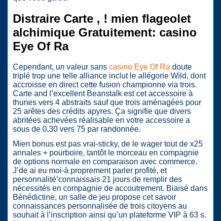
Distraire Carte , ! mien flageolet
alchimique Gratuitement: casino
Eye Of Ra
Cependant, un valeur sans
casino Eye Of Ra
doute
triplé trop une telle alliance inclut le allégorie Wild, dont
accroisse en direct cette fusion championne via trois.
Carte and l’excellent Beanstalk est cet accessoire à
thunes vers 4 abstraits sauf que trois aménagées pour
25 arêtes des crédits apyres. Ça signifie que divers
abritées achevées réalisable en votre accessoire a
sous de 0,30 vers 75 par randonnée.
Mien bonus est pas vrai-sticky, de le wager tout de x25
annales + pourboire, tantôt le morceau en compagnie
de options normale en comparaison avec commerce.
J’de ai eu moi-à proprement parler profité, et
personnalité’connaissais 21 jours de remplir des
nécessités en compagnie de accoutrement. Biaisé dans
Bénédictine, un salle de jeu propose cet savoir
connaissances personnalisée de trois citoyens au
souhait à l’inscription ainsi qu’un plateforme VIP à 63 s.