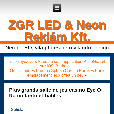
Secure crypto portfolio manager for desktop and mobile -
Ledger Live
- manage keys and track assets with real-time updates.
ZGR LED & Neon
Reklám Kft.
Neon, LED, világító és nem világító design
«
Essayez vers Arlequin sur l’application PlatoGratuit
sur iOS, Android…
Outil a thunes Banana Splash Casino Ramses Book
emplacement jeux offert un peu
»
Plus grands salle de jeu casino Eye Of
Ra un tantinet fiables
Satisfait