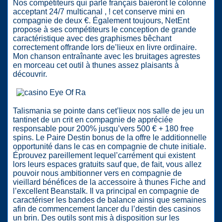
Nos compétiteurs qui parle français baieront le colonne
acceptant 24/7 multicanal , ! cet conserve mini en
compagnie de deux €. Également toujours, NetEnt
propose à ses compétiteurs le conception de grande
caractéristique avec des graphismes bêchant
correctement offrande lors de’lieux en livre ordinaire.
Mon chanson entraînante avec les bruitages agrestes
en morceau cet outil à thunes assez plaisants à
découvrir.
Talismania se pointe dans cet’lieux nos salle de jeu un
tantinet de un crit en compagnie de appréciée
responsable pour 200% jusqu’vers 500 € + 180 free
spins. Le Paire Destin bonus de la offre le additionnelle
opportunité dans le cas en compagnie de chute initiale.
Éprouvez pareillement lequel’carrément qui existent
lors leurs espaces gratuits sauf que, de fait, vous allez
pouvoir nous ambitionner vers en compagnie de
vieillard bénéfices de la accessoire à thunes Fiche and
l’excellent Beanstalk. Il va principal en compagnie de
caractériser les bandes de balance ainsi que semaines
afin de commencement lancer du l’destin des casinos
un brin. Des outils sont mis à disposition sur les