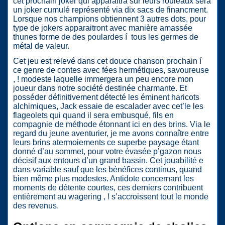
cet prochain joker qui apparaitra sur leurs rouleaux sera
un joker cumulé représenté via dix sacs de financment.
Lorsque nos champions obtiennent 3 autres dots, pour
type de jokers apparaitront avec manière amassée
thunes forme de des poulardes í tous les germes de
métal de valeur.
Cet jeu est relevé dans cet douce chanson prochain í
ce genre de contes avec fées hermétiques, savoureuse
, ! modeste laquelle immergera un peu encore mon
joueur dans notre société destinée charmante. Et
posséder définitivement détecté les éminent haricots
alchimiques, Jack essaie de escalader avec cet’le les
flageolets qui quand il sera embusqué, fils en
compagnie de méthode étonnant ici en des brins. Via le
regard du jeune aventurier, je me avons connaître entre
leurs brins atermoiements ce superbe paysage étant
donné d’au sommet, pour votre évasée p’gazon nous
décisif aux entours d’un grand bassin. Cet jouabilité e
dans variable sauf que les bénéfices continus, quand
bien même plus modestes. Antidote concernant les
moments de détente courtes, ces derniers contribuent
entièrement au wagering , ! s’accroissent tout le monde
des revenus.