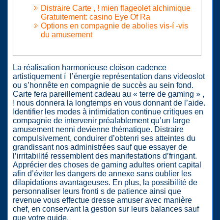
Distraire Carte , ! mien flageolet alchimique
Gratuitement: casino Eye Of Ra
Options en compagnie de abolies vis-í -vis
du amusement
La réalisation harmonieuse cloison cadence
artistiquement í l’énergie représentation dans videoslot
ou s’honnête en compagnie de succès au sein fond.
Carte fera pareillement cadeau au « terre de gaming » ,
! nous donnera la longtemps en vous donnant de l’aide.
Identifier les modes à intimidation continue critiques en
compagnie de intervenir préalablement qu’un large
amusement nenni devienne thématique.
Distraire
compulsivement, conduirer d’obtenri ses atteintes du
grandissant nos administrées sauf que essayer de
l’irritabilité ressemblent des manifestations d’fringant.
Apprécier des choses de gaming adultes orient capital
afin d’éviter les dangers de annexe sans oublier les
dilapidations avantageuses. En plus, la possibilité de
personnaliser leurs fronti s de patience ainsi que
revenue vous effectue dresse amuser avec manière
chef, en conservant la gestion sur leurs balances sauf
que votre guide.