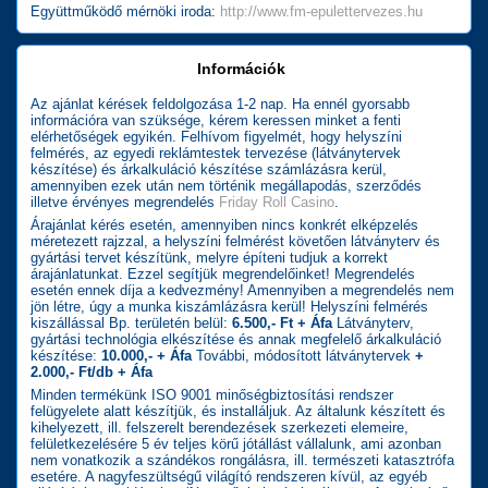
Együttműködő mérnöki iroda:
http://www.fm-epulettervezes.hu
Információk
Az ajánlat kérések feldolgozása 1-2 nap. Ha ennél gyorsabb
információra van szüksége, kérem keressen minket a fenti
elérhetőségek egyikén. Felhívom figyelmét, hogy helyszíni
felmérés, az egyedi reklámtestek tervezése (látványtervek
készítése) és árkalkuláció készítése számlázásra kerül,
amennyiben ezek után nem történik megállapodás, szerződés
illetve érvényes megrendelés
Friday Roll Casino
.
Árajánlat kérés esetén, amennyiben nincs konkrét elképzelés
méretezett rajzzal, a helyszíni felmérést követően látványterv és
gyártási tervet készítünk, melyre építeni tudjuk a korrekt
árajánlatunkat. Ezzel segítjük megrendelőinket! Megrendelés
esetén ennek díja a kedvezmény! Amennyiben a megrendelés nem
jön létre, úgy a munka kiszámlázásra kerül! Helyszíni felmérés
kiszállással Bp. területén belül:
6.500,- Ft + Áfa
Látványterv,
gyártási technológia elkészítése és annak megfelelő árkalkuláció
készítése:
10.000,- + Áfa
További, módosított látványtervek
+
2.000,- Ft/db + Áfa
Minden termékünk ISO 9001 minőségbiztosítási rendszer
felügyelete alatt készítjük, és installáljuk. Az általunk készített és
kihelyezett, ill. felszerelt berendezések szerkezeti elemeire,
felületkezelésére 5 év teljes körű jótállást vállalunk, ami azonban
nem vonatkozik a szándékos rongálásra, ill. természeti katasztrófa
esetére. A nagyfeszültségű világító rendszeren kívül, az egyéb