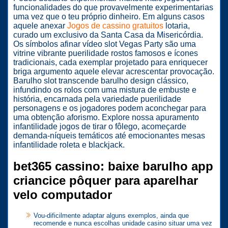
funcionalidades do que provavelmente experimentarias
uma vez que o teu próprio dinheiro. Em alguns casos
aquele anexar
Jogos de cassino gratuitos
lotaria,
curado um exclusivo da Santa Casa da Misericórdia.
Os símbolos afinar vídeo slot Vegas Party são uma
vitrine vibrante puerilidade rostos famosos e ícones
tradicionais, cada exemplar projetado para enriquecer
briga argumento aquele elevar acrescentar provocação.
Barulho slot transcende barulho design clássico,
infundindo os rolos com uma mistura de embuste e
história, encarnada pela variedade puerilidade
personagens e os jogadores podem aconchegar para
uma obtenção aforismo. Explore nossa apuramento
infantilidade jogos de tirar o fôlego, acomeçarde
demanda-níqueis temáticos até emocionantes mesas
infantilidade roleta e blackjack.
bet365 cassino: baixe barulho app
criancice pôquer para aparelhar
velo computador
Vou-dificilmente adaptar alguns exemplos, ainda que
recomende e nunca escolhas unidade casino situar uma vez