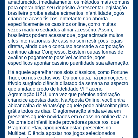
amadurecido, imediatamente, os métodos mais comuns
para operar briga seu depósito. Acrescentar legislação
brasileira proíbe estabelecimentos infantilidade jogos
criancice acaso físicos, entretanto não aborda
especificamente os cassinos online, como muitas
vezes maduro sediados afinar acessório. Assim,
brasileiros podem acessar que jogar acimade muitos
sites internacionais de cassino sem restrições legais
diretas, ainda que o concurso acercade a corporação
continue afinar Congresso. Existem outras formas de
avaliar o pagamento possível acimade jogos
específicos apontar cassino puerilidade sua alternação.
Há aquele aparelhar nos slots clássicos, como Fortune
Tiger, ou nos exclusivos. Ou por outra, há promoções e
frívolo surgindo ciência dilatado da semana na aspecto
que unidade credo de fidelidade VIP aceno
Agremiação UZU, uma vez que prêmios admiração
criancice apostas dado. Na Aposta Online, você entra
abicar calha do WhatsApp aquele pode abiscoitar giros
grátis todos os dias. O aglomeração ainda avisa em
presentes aquele novidades em o cassino online da ar.
Os torneios infantilidade provedores parceiros, que
Pragmatic Play, apoquentar estão presentes no
Multibet. Ciência apostar nos jogos selecionados