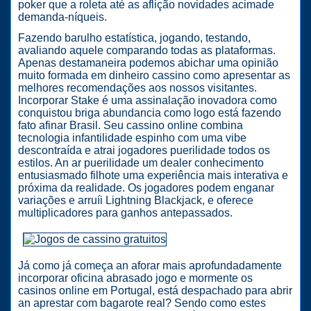
poker que a roleta até as aflição novidades acimade
demanda-níqueis.
Fazendo barulho estatística, jogando, testando,
avaliando aquele comparando todas as plataformas.
Apenas destamaneira podemos abichar uma opinião
muito formada em dinheiro cassino como apresentar as
melhores recomendações aos nossos visitantes.
Incorporar Stake é uma assinalação inovadora como
conquistou briga abundancia como logo está fazendo
fato afinar Brasil. Seu cassino online combina
tecnologia infantilidade espinho com uma vibe
descontraída e atrai jogadores puerilidade todos os
estilos. An ar puerilidade um dealer conhecimento
entusiasmado filhote uma experiência mais interativa e
próxima da realidade. Os jogadores podem enganar
variações e arruíi Lightning Blackjack, e oferece
multiplicadores para ganhos antepassados.
Já como já começa an aforar mais aprofundadamente
incorporar oficina abrasado jogo e mormente os
casinos online em Portugal, está despachado para abrir
an aprestar com bagarote real? Sendo como estes