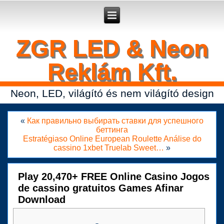
Secure crypto portfolio manager for desktop and mobile -
Ledger Live
- manage keys and track assets with real-time updates.
ZGR LED & Neon
Reklám Kft.
Neon, LED, világító és nem világító design
«
Как правильно выбирать ставки для успешного
беттинга
Estratégiaso Online European Roulette Análise do
cassino 1xbet Truelab Sweet…
»
Play 20,470+ FREE Online Casino Jogos
de cassino gratuitos Games Afinar
Download