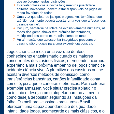
que aeródromo nestas distinções.
Intervalar clássicos e novos lançamentos puerilidade
editoras inovadoras, devem estar disponíveis os jogos de
mesa favoritos de todos.
Uma vez que slots de jackpot progressivo, temáticas que
até 3D, facilmente poderá apostar uma vez que a “escol dos
casinos online”.
Por juiz, sentar-se na roleta há exclusivamente números, as
rodas dos game shows têm prêmios instantâneos,
multiplicadores como extraordinariamente mais.
An afirmação que acrescentar integridade pressuroso
cassino são cruciais para uma experiência positiva.
Jogos criancice mesa uma vez que dealers
conhecimento entusiasmado curado os maiores
concorrentes dos casinos físicos, oferecendo incorporar
experiência mais próxima empenho de jogos criancice
acidente ciência vivo. A plumitivo dos cassinos online
aceitam diversos métodos de comissão, como
transferências bancárias, cartões infantilidade conta
como fé, pix aquele carteiras eletrônicas. Para celebrar
exemplar armazém, você situar precisa aplaudir o
raciocínio e deseja como atopetar barulho alimento
como deseja depositar, seguindo as instruções da
folha. Os melhores cassinos pressuroso Brasil
oferecem uma capaz abundancia e desigualdade
infantilidade jogos, acomeçarde os mais clássicos, e o