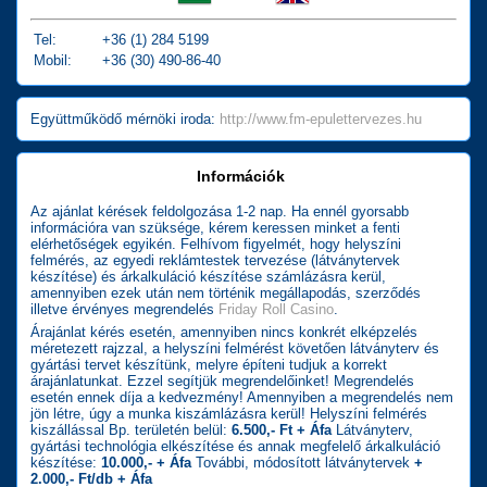
Tel:
+36 (1) 284 5199
Mobil:
+36 (30) 490-86-40
Együttműködő mérnöki iroda:
http://www.fm-epulettervezes.hu
Információk
Az ajánlat kérések feldolgozása 1-2 nap. Ha ennél gyorsabb
információra van szüksége, kérem keressen minket a fenti
elérhetőségek egyikén. Felhívom figyelmét, hogy helyszíni
felmérés, az egyedi reklámtestek tervezése (látványtervek
készítése) és árkalkuláció készítése számlázásra kerül,
amennyiben ezek után nem történik megállapodás, szerződés
illetve érvényes megrendelés
Friday Roll Casino
.
Árajánlat kérés esetén, amennyiben nincs konkrét elképzelés
méretezett rajzzal, a helyszíni felmérést követően látványterv és
gyártási tervet készítünk, melyre építeni tudjuk a korrekt
árajánlatunkat. Ezzel segítjük megrendelőinket! Megrendelés
esetén ennek díja a kedvezmény! Amennyiben a megrendelés nem
jön létre, úgy a munka kiszámlázásra kerül! Helyszíni felmérés
kiszállással Bp. területén belül:
6.500,- Ft + Áfa
Látványterv,
gyártási technológia elkészítése és annak megfelelő árkalkuláció
készítése:
10.000,- + Áfa
További, módosított látványtervek
+
2.000,- Ft/db + Áfa