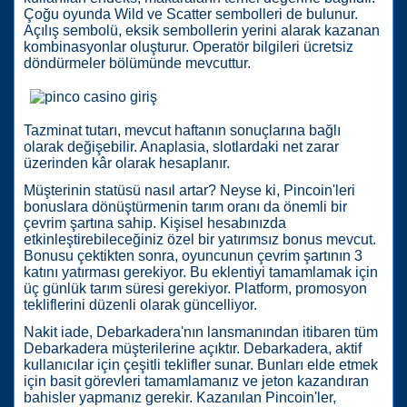
Çoğu oyunda Wild ve Scatter sembolleri de bulunur.
Açılış sembolü, eksik sembollerin yerini alarak kazanan
kombinasyonlar oluşturur. Operatör bilgileri ücretsiz
döndürmeler bölümünde mevcuttur.
Tazminat tutarı, mevcut haftanın sonuçlarına bağlı
olarak değişebilir. Anaplasia, slotlardaki net zarar
üzerinden kâr olarak hesaplanır.
Müşterinin statüsü nasıl artar? Neyse ki, Pincoin'leri
bonuslara dönüştürmenin tarım oranı da önemli bir
çevrim şartına sahip. Kişisel hesabınızda
etkinleştirebileceğiniz özel bir yatırımsız bonus mevcut.
Bonusu çektikten sonra, oyuncunun çevrim şartının 3
katını yatırması gerekiyor. Bu eklentiyi tamamlamak için
üç günlük tarım süresi gerekiyor. Platform, promosyon
tekliflerini düzenli olarak güncelliyor.
Nakit iade, Debarkadera'nın lansmanından itibaren tüm
Debarkadera müşterilerine açıktır. Debarkadera, aktif
kullanıcılar için çeşitli teklifler sunar. Bunları elde etmek
için basit görevleri tamamlamanız ve jeton kazandıran
bahisler yapmanız gerekir. Kazanılan Pincoin'ler,