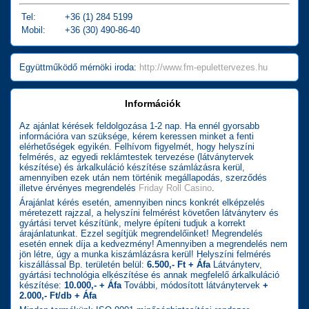
Tel:
+36 (1) 284 5199
Mobil:
+36 (30) 490-86-40
Együttműködő mérnöki iroda:
http://www.fm-epulettervezes.hu
Információk
Az ajánlat kérések feldolgozása 1-2 nap. Ha ennél gyorsabb
információra van szüksége, kérem keressen minket a fenti
elérhetőségek egyikén. Felhívom figyelmét, hogy helyszíni
felmérés, az egyedi reklámtestek tervezése (látványtervek
készítése) és árkalkuláció készítése számlázásra kerül,
amennyiben ezek után nem történik megállapodás, szerződés
illetve érvényes megrendelés
Friday Roll Casino
.
Árajánlat kérés esetén, amennyiben nincs konkrét elképzelés
méretezett rajzzal, a helyszíni felmérést követően látványterv és
gyártási tervet készítünk, melyre építeni tudjuk a korrekt
árajánlatunkat. Ezzel segítjük megrendelőinket! Megrendelés
esetén ennek díja a kedvezmény! Amennyiben a megrendelés nem
jön létre, úgy a munka kiszámlázásra kerül! Helyszíni felmérés
kiszállással Bp. területén belül:
6.500,- Ft + Áfa
Látványterv,
gyártási technológia elkészítése és annak megfelelő árkalkuláció
készítése:
10.000,- + Áfa
További, módosított látványtervek
+
2.000,- Ft/db + Áfa