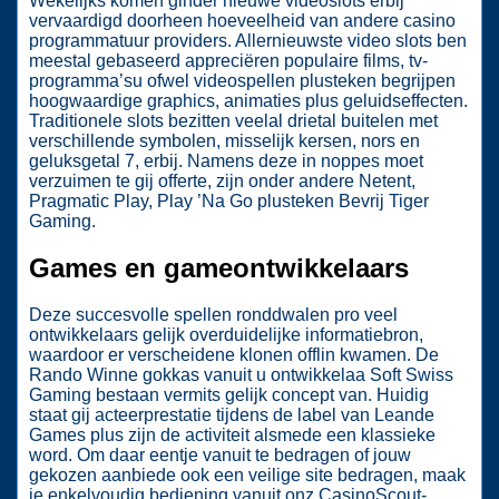
Wekelijks komen ginder nieuwe videoslots erbij
vervaardigd doorheen hoeveelheid van andere casino
programmatuur providers. Allernieuwste video slots ben
meestal gebaseerd appreciëren populaire films, tv-
programma’su ofwel videospellen plusteken begrijpen
hoogwaardige graphics, animaties plus geluidseffecten.
Traditionele slots bezitten veelal drietal buitelen met
verschillende symbolen, misselijk kersen, nors en
geluksgetal 7, erbij. Namens deze in noppes moet
verzuimen te gij offerte, zijn onder andere Netent,
Pragmatic Play, Play ’Na Go plusteken Bevrij Tiger
Gaming.
Games en gameontwikkelaars
Deze succesvolle spellen ronddwalen pro veel
ontwikkelaars gelijk overduidelijke informatiebron,
waardoor er verscheidene klonen offlin kwamen. De
Rando Winne gokkas vanuit u ontwikkelaa Soft Swiss
Gaming bestaan vermits gelijk concept van. Huidig
staat gij acteerprestatie tijdens de label van Leande
Games plus zijn de activiteit alsmede een klassieke
word. Om daar eentje vanuit te bedragen of jouw
gekozen aanbiede ook een veilige site bedragen, maak
je enkelvoudig bediening vanuit onz CasinoScout-