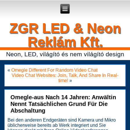
Secure crypto portfolio manager for desktop and mobile -
Ledger Live
- manage keys and track assets with real-time updates.
ZGR LED & Neon
Reklám Kft.
Neon, LED, világító és nem világító design
«
Omegle Different For Random Video Chat
Video Chat Websites: Join, Talk, And Share In Real-
time!
»
Omegle-aus Nach 14 Jahren: Anwältin
Nennt Tatsächlichen Grund Für Die
Abschaltung
Bei den anderen Endgeräten sind Kamera und Mikro
üblicherweise bereits ab Werk integriert und Sie