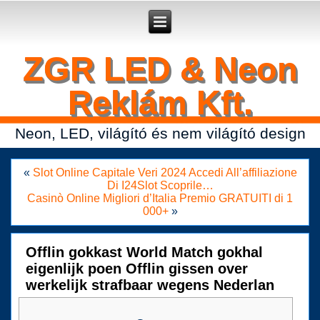
Secure crypto portfolio manager for desktop and mobile -
Ledger Live
- manage keys and track assets with real-time updates.
ZGR LED & Neon
Reklám Kft.
Neon, LED, világító és nem világító design
«
Slot Online Capitale Veri 2024 Accedi All’affiliazione
Di I24Slot Scoprile…
Casinò Online Migliori d’Italia Premio GRATUITI di 1
000+
»
Offlin gokkast World Match gokhal
eigenlijk poen Offlin gissen over
werkelijk strafbaar wegens Nederlan