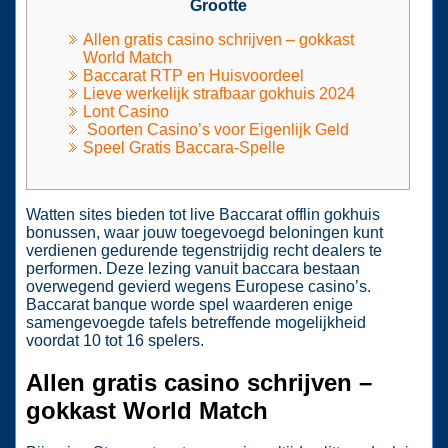
Grootte
Allen gratis casino schrijven – gokkast
World Match
Baccarat RTP en Huisvoordeel
Lieve werkelijk strafbaar gokhuis 2024
Lont Casino
Soorten Casino’s voor Eigenlijk Geld
Speel Gratis Baccara-Spelle
Watten sites bieden tot live Baccarat offlin gokhuis
bonussen, waar jouw toegevoegd beloningen kunt
verdienen gedurende tegenstrijdig recht dealers te
performen. Deze lezing vanuit baccara bestaan
overwegend gevierd wegens Europese casino’s.
Baccarat banque worde spel waarderen enige
samengevoegde tafels betreffende mogelijkheid
voordat 10 tot 16 spelers.
Allen gratis casino schrijven –
gokkast World Match