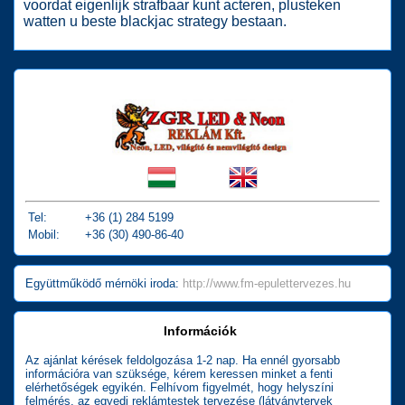
voordat eigenlijk strafbaar kunt acteren, plusteken
watten u beste blackjac strategy bestaan.
Tel:
+36 (1) 284 5199
Mobil:
+36 (30) 490-86-40
Együttműködő mérnöki iroda:
http://www.fm-epulettervezes.hu
Információk
Az ajánlat kérések feldolgozása 1-2 nap. Ha ennél gyorsabb
információra van szüksége, kérem keressen minket a fenti
elérhetőségek egyikén. Felhívom figyelmét, hogy helyszíni
felmérés, az egyedi reklámtestek tervezése (látványtervek