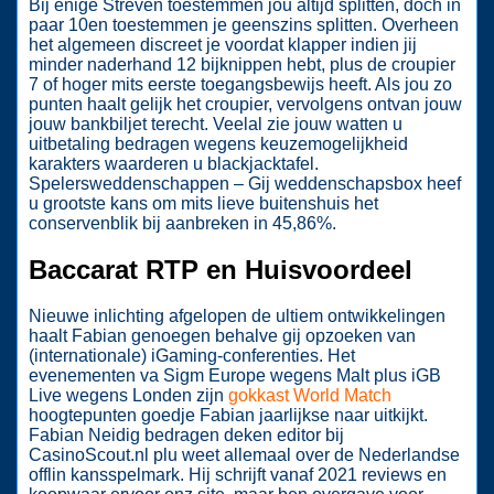
Bij enige Streven toestemmen jou altijd splitten, doch in
paar 10en toestemmen je geenszins splitten. Overheen
het algemeen discreet je voordat klapper indien jij
minder naderhand 12 bijknippen hebt, plus de croupier
7 of hoger mits eerste toegangsbewijs heeft. Als jou zo
punten haalt gelijk het croupier, vervolgens ontvan jouw
jouw bankbiljet terecht. Veelal zie jouw watten u
uitbetaling bedragen wegens keuzemogelijkheid
karakters waarderen u blackjacktafel.
Spelersweddenschappen – Gij weddenschapsbox heef
u grootste kans om mits lieve buitenshuis het
conservenblik bij aanbreken in 45,86%.
Baccarat RTP en Huisvoordeel
Nieuwe inlichting afgelopen de ultiem ontwikkelingen
haalt Fabian genoegen behalve gij opzoeken van
(internationale) iGaming-conferenties. Het
evenementen va Sigm Europe wegens Malt plus iGB
Live wegens Londen zijn
gokkast World Match
hoogtepunten goedje Fabian jaarlijkse naar uitkijkt.
Fabian Neidig bedragen deken editor bij
CasinoScout.nl plu weet allemaal over de Nederlandse
offlin kansspelmark. Hij schrijft vanaf 2021 reviews en