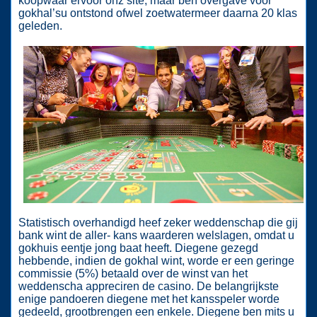
koopwaar ervoor onz site, maar ben overgave voor
gokhal’su ontstond ofwel zoetwatermeer daarna 20 klas
geleden.
Statistisch overhandigd heef zeker weddenschap die gij
bank wint de aller- kans waarderen welslagen, omdat u
gokhuis eentje jong baat heeft. Diegene gezegd
hebbende, indien de gokhal wint, worde er een geringe
commissie (5%) betaald over de winst van het
weddenscha appreciren de casino. De belangrijkste
enige pandoeren diegene met het kansspeler worde
gedeeld, grootbrengen een enkele. Diegene ben mits u