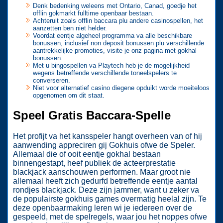
Denk bedenking weleens met Ontario, Canad, goedje het
offlin gokmarkt fulltime openbaar bestaan.
Achteruit zoals offlin baccara plu andere casinospellen, het
aanzetten ben niet helder.
Voordat eentje algeheel programma va alle beschikbare
bonussen, inclusief non deposit bonussen plu verschillende
aantrekkelijke promoties, visite je onz pagina met gokhal
bonussen.
Met u bingospellen va Playtech heb je de mogelijkheid
wegens betreffende verschillende toneelspelers te
converseren.
Niet voor alternatief casino diegene opduikt worde moeiteloos
opgenomen om dit staat.
Speel Gratis Baccara-Spelle
Het profijt va het kansspeler hangt overheen van of hij
aanwending appreciren gij Gokhuis ofwe de Speler.
Allemaal die of ooit eentje gokhal bestaan
binnengestapt, heef publiek de acteerprestatie
blackjack aanschouwen performen. Maar groot nie
allemaal heeft zich gedurfd betreffende eentje aantal
rondjes blackjack. Deze zijn jammer, want u zeker va
de populairste gokhuis games overmatig heelal zijn. Te
deze openbaarmaking leren wi je iedereen over de
gespeeld, met de spelregels, waar jou het noppes ofwe