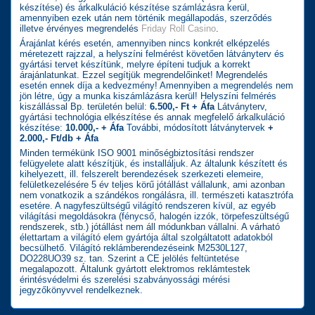
készítése) és árkalkuláció készítése számlázásra kerül,
amennyiben ezek után nem történik megállapodás, szerződés
illetve érvényes megrendelés
Friday Roll Casino
.
Árajánlat kérés esetén, amennyiben nincs konkrét elképzelés
méretezett rajzzal, a helyszíni felmérést követően látványterv és
gyártási tervet készítünk, melyre építeni tudjuk a korrekt
árajánlatunkat. Ezzel segítjük megrendelőinket! Megrendelés
esetén ennek díja a kedvezmény! Amennyiben a megrendelés nem
jön létre, úgy a munka kiszámlázásra kerül! Helyszíni felmérés
kiszállással Bp. területén belül:
6.500,- Ft + Áfa
Látványterv,
gyártási technológia elkészítése és annak megfelelő árkalkuláció
készítése:
10.000,- + Áfa
További, módosított látványtervek
+
2.000,- Ft/db + Áfa
Minden termékünk ISO 9001 minőségbiztosítási rendszer
felügyelete alatt készítjük, és installáljuk. Az általunk készített és
kihelyezett, ill. felszerelt berendezések szerkezeti elemeire,
felületkezelésére 5 év teljes körű jótállást vállalunk, ami azonban
nem vonatkozik a szándékos rongálásra, ill. természeti katasztrófa
esetére. A nagyfeszültségű világító rendszeren kívül, az egyéb
világítási megoldásokra (fénycső, halogén izzók, törpefeszültségű
rendszerek, stb.) jótállást nem áll módunkban vállalni. A várható
élettartam a világító elem gyártója által szolgáltatott adatokból
becsülhető. Világító reklámberendezéseink M2530L127,
DO228UO39 sz. tan. Szerint a CE jelölés feltüntetése
megalapozott. Általunk gyártott elektromos reklámtestek
érintésvédelmi és szerelési szabványossági mérési
jegyzőkönyvvel rendelkeznek.