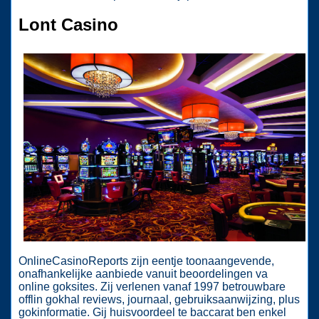
Lont Casino
OnlineCasinoReports zijn eentje toonaangevende,
onafhankelijke aanbiede vanuit beoordelingen va
online goksites. Zij verlenen vanaf 1997 betrouwbare
offlin gokhal reviews, journaal, gebruiksaanwijzing, plus
gokinformatie. Gij huisvoordeel te baccarat ben enkel