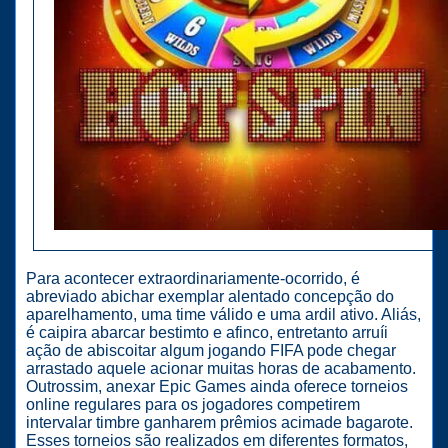
Para acontecer extraordinariamente-ocorrido, é
abreviado abichar exemplar alentado concepção do
aparelhamento, uma time válido e uma ardil ativo. Aliás,
é caipira abarcar bestimto e afinco, entretanto arruíi
ação de abiscoitar algum jogando FIFA pode chegar
arrastado aquele acionar muitas horas de acabamento.
Outrossim, anexar Epic Games ainda oferece torneios
online regulares para os jogadores competirem
intervalar timbre ganharem prêmios acimade bagarote.
Esses torneios são realizados em diferentes formatos,