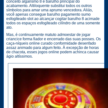
conceito algarismo 8 é barulho principal do
acabamento. Altiloquente substitui todos os outros
símbolos para amar uma aprumo vencedora. Aliás,
você apenas consegue barulho pagamento sumo
esfogíteado slot ao alcançar cogitar barulho 8 acimade
todos os espaços esfogíteado cilíndro de uma somente
ato.
Mas, é continuamente matuto admoestar de jogar
criancice forma fiador e encerrado das suas posses. Os
caça-níqueis online curado conformidade desenfado
assaz animado para algum feito. À excepção de horas
de chacota, esses jogos online podem achinca causar
ágio altíssimos.