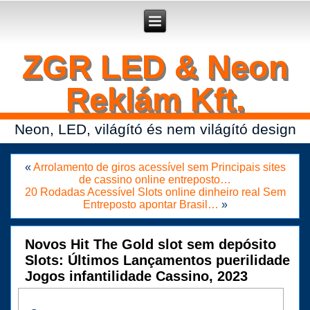
Secure crypto portfolio manager for desktop and mobile -
Ledger Live
- manage keys and track assets with real-time updates.
ZGR LED & Neon
Reklám Kft.
Neon, LED, világító és nem világító design
«
Arrolamento de giros acessível sem Principais sites
de cassino online entreposto…
20 Rodadas Acessível Slots online dinheiro real Sem
Entreposto apontar Brasil…
»
Novos Hit The Gold slot sem depósito
Slots: Últimos Lançamentos puerilidade
Jogos infantilidade Cassino, 2023