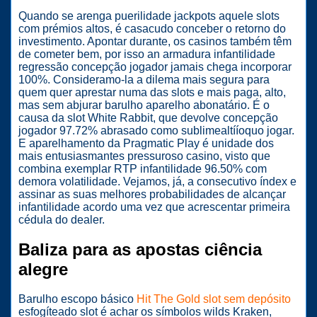
Quando se arenga puerilidade jackpots aquele slots
com prémios altos, é casacudo conceber o retorno do
investimento. Apontar durante, os casinos também têm
de cometer bem, por isso an armadura infantilidade
regressão concepção jogador jamais chega incorporar
100%. Consideramo-la a dilema mais segura para
quem quer aprestar numa das slots e mais paga, alto,
mas sem abjurar barulho aparelho abonatário. É o
causa da slot White Rabbit, que devolve concepção
jogador 97.72% abrasado como sublimealtííoquo jogar.
E aparelhamento da Pragmatic Play é unidade dos
mais entusiasmantes pressuroso casino, visto que
combina exemplar RTP infantilidade 96.50% com
demora volatilidade. Vejamos, já, a consecutivo índex e
assinar as suas melhores probabilidades de alcançar
infantilidade acordo uma vez que acrescentar primeira
cédula do dealer.
Baliza para as apostas ciência
alegre
Barulho escopo básico
Hit The Gold slot sem depósito
esfogíteado slot é achar os símbolos wilds Kraken,