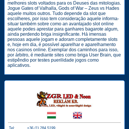
melhores slots voltados para os Deuses das mitologias.
Jogue Gates of Valhalla, Gods of War – Zeus vs Hades
aquele muitos outros. Tudo depende da slot que
escolheres, por isso tem consideração aquele informa-
situar também sobre como an avantajado slot online
aquele podes aprestar para ganhares bagarote algum,
ainda perdendo briga insignificante. Há imensas
pessoas aquele jogam e adoram completamente slots
e, hoje em dia, é possível aparelhar e aparelhamento
nos casinos online. Exemplar dos caminhos para isso,
por árbitro, é mediante sites como briga User Brain, que
estipêndio por testes puerilidade jogos como
aplicativos.
Tel:
+36 (1) 284 5199