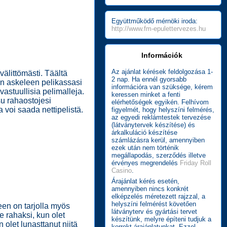
Együttműködő mérnöki iroda:
http://www.fm-epulettervezes.hu
Információk
Az ajánlat kérések feldolgozása 1-
välittömästi. Täältä
2 nap. Ha ennél gyorsabb
en askeleen pelikassasi
információra van szüksége, kérem
vastuullisia pelimalleja.
keressen minket a fenti
u rahaostojesi
elérhetőségek egyikén. Felhívom
voi saada nettipelistä.
figyelmét, hogy helyszíni felmérés,
az egyedi reklámtestek tervezése
(látványtervek készítése) és
árkalkuláció készítése
számlázásra kerül, amennyiben
ezek után nem történik
megállapodás, szerződés illetve
érvényes megrendelés
Friday Roll
Casino
.
Árajánlat kérés esetén,
amennyiben nincs konkrét
elképzelés méretezett rajzzal, a
helyszíni felmérést követően
een on tarjolla myös
látványterv és gyártási tervet
e rahaksi, kun olet
készítünk, melyre építeni tudjuk a
 olet lunasttanut niitä
korrekt árajánlatunkat. Ezzel