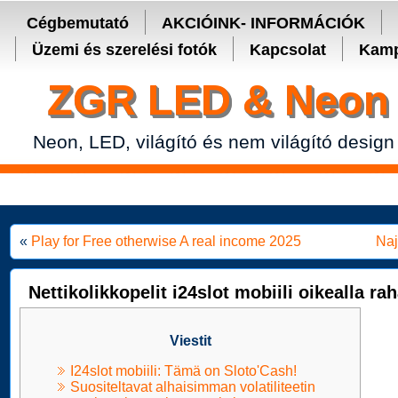
Secure crypto portfolio manager for desktop and mobile -
Ledger Live
Cégbemutató
AKCIÓINK- INFORMÁCIÓK
Üzemi és szerelési fotók
Kapcsolat
Kamp
ZGR LED & Neon 
Neon, LED, világító és nem világító design
«
Play for Free otherwise A real income 2025
Naj
Nettikolikkopelit i24slot mobiili oikealla rah
Viestit
I24slot mobiili: Tämä on Sloto'Cash!
Suositeltavat alhaisimman volatiliteetin