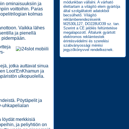
módunkban vállalni. A várható
siin ominaisuuksiin ja
élettartam a világító elem gyártója
mpiin voittoihin. Paras
által szolgáltatott adatokból
opelitrilogian kolmas
becsülhető. Világító
reklámberendezéseink
M2530L127, DO228UO39 sz. tan.
anottoon. Vaikka lähes
Szerint a CE jelölés feltüntetése
megalapozott. Általunk gyártott
ntilla ja pienellä
elektromos reklámtestek
ta pidempään.
érintésvédelmi és szerelési
szabványossági mérési
tteja
jegyzőkönyvvel rendelkeznek.
ys-
jä, jotka auttavat sinua
ukien Loot'EnKhamun ja
päristön ulkopuolella.
deistä. Pöytäpelit ja
ay-uhkapelialan
ta löydät merkkisiä
peihin, ja peliyhtiön on