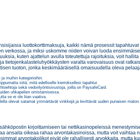
isijaisia ​​luottokorttimaksuja, kaikki nämä prosessit tapahtuvat 
seen verkossa, ja miksi uskomme niiden voivan luoda ensimmäis
ia, kuten ajattelun avulla toteutettuja rajoituksia, voit hallita 
 tietojenkalasteluhyökkäysten varalta varovaisuus ovat ratkais
sen tuoton, jonka keskimääräisellä omaisuudella oleva pelaaja 
a muihin kategorioihin.
ppumatta siitä, mitä edelliselle kierroksellesi tapahtui.
aihtoehtoja sekä vedonlyöntisivustoja, joilla on PaysafeCard.
uiden uhkapelien omistamisessa.
ta se ei ole liian vaativa.
lla olevat satamat ymmärtävät vinkkejä ja levittävät uuden punaisen maton.
, sähköpostin kirjoittamiseen tai nettikasinopeleissä menestymis
raa ansaita oikeaa rahaa arvontakasinoissa, mutta voit vaihtaa n
simmat arvontakolikot eivät ole rahallisesti arvokkaita, mutta kun