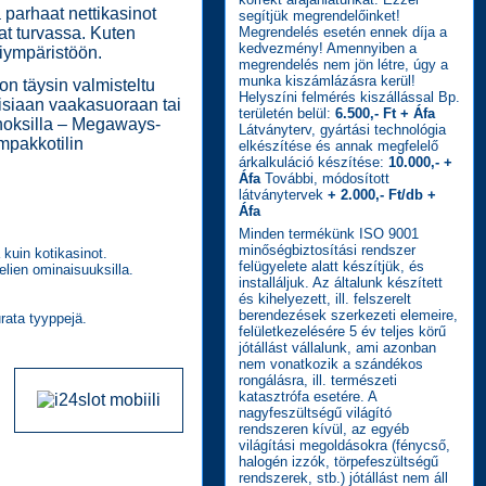
a parhaat nettikasinot
segítjük megrendelőinket!
vat turvassa. Kuten
Megrendelés esetén ennek díja a
kedvezmény! Amennyiben a
liympäristöön.
megrendelés nem jön létre, úgy a
munka kiszámlázásra kerül!
n täysin valmisteltu
Helyszíni felmérés kiszállással Bp.
toisiaan vaakasuoraan tai
területén belül:
6.500,- Ft + Áfa
anoksilla – Megaways-
Látványterv, gyártási technológia
ompakkotilin
elkészítése és annak megfelelő
árkalkuláció készítése:
10.000,- +
Áfa
További, módosított
látványtervek
+ 2.000,- Ft/db +
Áfa
Minden termékünk ISO 9001
minőségbiztosítási rendszer
kuin kotikasinot.
felügyelete alatt készítjük, és
elien ominaisuuksilla.
installáljuk. Az általunk készített
és kihelyezett, ill. felszerelt
berendezések szerkezeti elemeire,
rata tyyppejä.
felületkezelésére 5 év teljes körű
jótállást vállalunk, ami azonban
nem vonatkozik a szándékos
rongálásra, ill. természeti
katasztrófa esetére. A
nagyfeszültségű világító
rendszeren kívül, az egyéb
világítási megoldásokra (fénycső,
halogén izzók, törpefeszültségű
rendszerek, stb.) jótállást nem áll