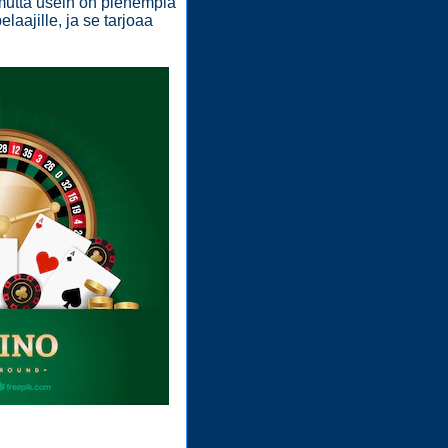
, mutta usein on pienempiä
elaajille, ja se tarjoaa