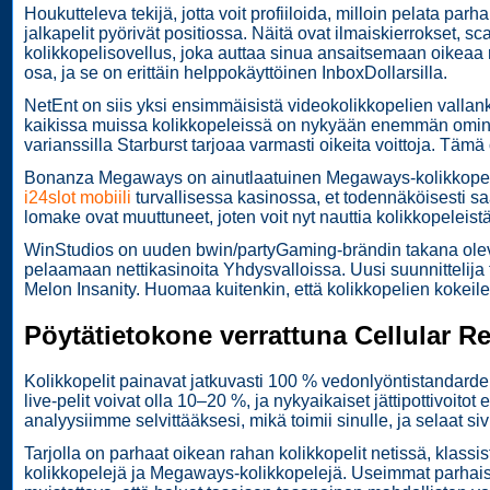
Houkutteleva tekijä, jotta voit profiiloida, milloin pelata par
jalkapelit pyörivät positiossa. Näitä ovat ilmaiskierrokset, sca
kolikkopelisovellus, joka auttaa sinua ansaitsemaan oikeaa 
osa, ja se on erittäin helppokäyttöinen InboxDollarsilla.
NetEnt on siis yksi ensimmäisistä videokolikkopelien vallan
kaikissa muissa kolikkopeleissä on nykyään enemmän ominai
varianssilla Starburst tarjoaa varmasti oikeita voittoja. Täm
Bonanza Megaways on ainutlaatuinen Megaways-kolikkopeli, 
i24slot mobiili
turvallisessa kasinossa, et todennäköisesti 
lomake ovat muuttuneet, joten voit nyt nauttia kolikkopeleistä
WinStudios on uuden bwin/partyGaming-brändin takana oleva k
pelaamaan nettikasinoita Yhdysvalloissa. Uusi suunnittelij
Melon Insanity. Huomaa kuitenkin, että kolikkopelien kokeile
Pöytätietokone verrattuna Cellular R
Kolikkopelit painavat jatkuvasti 100 % vedonlyöntistandarde
live-pelit voivat olla 10–20 %, ja nykyaikaiset jättipottivoito
analyysiimme selvittääksesi, mikä toimii sinulle, ja selaat sivuj
Tarjolla on parhaat oikean rahan kolikkopelit netissä, klassis
kolikkopelejä ja Megaways-kolikkopelejä. Useimmat parhaista 