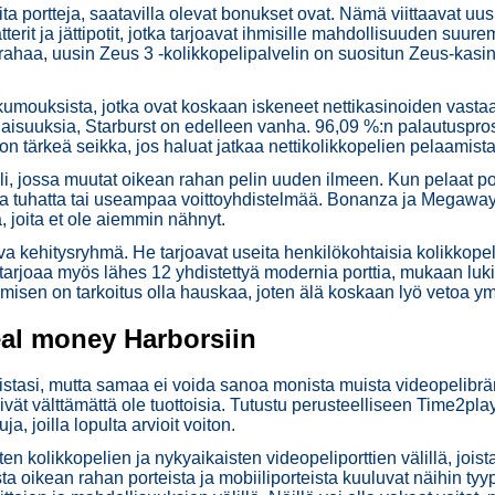
haita portteja, saatavilla olevat bonukset ovat. Nämä viittaavat uu
tterit ja jättipotit, jotka tarjoavat ihmisille mahdollisuuden suure
rahaa, uusin Zeus 3 -kolikkopelipalvelin on suositun Zeus-kasin
kumouksista, jotka ovat koskaan iskeneet nettikasinoiden vasta
suuksia, Starburst on edelleen vanha. 96,09 %:n palautusprose
ä on tärkeä seikka, jos haluat jatkaa nettikolikkopelien pelaamis
jossa muutat oikean rahan pelin uuden ilmeen. Kun pelaat por
saa tuhatta tai useampaa voittoyhdistelmää. Bonanza ja Megawa
, joita et ole aiemmin nähnyt.
ehitysryhmä. He tarjoavat useita henkilökohtaisia ​​kolikkopele
a tarjoaa myös lähes 12 yhdistettyä modernia porttia, mukaan l
misen on tarkoitus olla hauskaa, joten älä koskaan lyö vetoa ym
eal money Harborsiin
istasi, mutta samaa ei voida sanoa monista muista videopelibrän
t eivät välttämättä ole tuottoisia. Tutustu perusteelliseen Time2pl
a, joilla lopulta arvioit voiton.
ten kolikkopelien ja nykyaikaisten videopeliporttien välillä, jois
oikean rahan porteista ja mobiiliporteista kuuluvat näihin tyyp