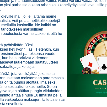
ttojen ja mahdollisuuksien välillä. Näillä voi olla vakaat voitot
n yksi parhaista oikean rahan kolikkopeliyrityksistä tavallisille p
.
leville ihailijoille, ja tämä maine
alista. Voit pelata nettikolikkopelejä
uetelluilla kasinoilla. Ne kaikki on
a tarjotakseen maksullisen
n puolustusta varmistaakseni, että he
kä pyörisikään. Yksi
sen heti lyönnilläsi. Tietenkin, kun
hdä ensimmäiset panoksensa vuoden
 kun he suorittivat viidennen
 pääsevät laajempaan saatavuuteen
laatteja ja keittoja.
ärää, jota voit käyttää jokaisella
ia ​​kannustetaan maksamaan paremmasta
lä on taipumus aloittaa ilmaiseksi,
le sosiaalisille kasinoille. Se on
hdysvaltojen pääkaupungin viidakoiden
oiminto antaa sinulle 10 ilmaista peliä,
 olla vaikeuksia maksujen, talletusten tai
ista sovellusta.