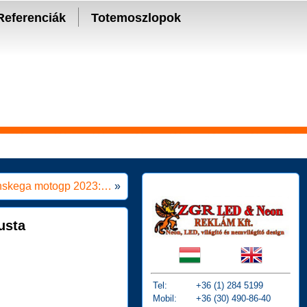
Referenciák
Totemoszlopok
onskega motogp 2023:…
»
tusta
Tel:
+36 (1) 284 5199
Mobil:
+36 (30) 490-86-40