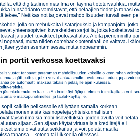
itella, että digitaalinen maailma on täynnä tietoturvauhkia, mutt
iukka lainsäädäntö varmistavat, että pelaajien tiedot ja rahasi o
 mitä tekee." Nettikasinot tarjoavat mahdollisuuden turvalliseen pe
hde, jolla on mehukkaita lisätarjouksia ja kampanjoita, jotka o
lkitsevat yhteensopivien kuvakkeiden sarjoilla, jotka koskettavat 
utoavat ja uudet kuvakkeet putoavat alas. Aloita pienemmillä p
asi nopeasti, mutta niiden comeback-potentiaali on valtava. Ikäl
an jäsenyyden asentamisessa, mutta nopeammin.
tin portit verkossa koettavaksi
elisivustot tarjoavat paremman mahdollisuuden kokeilla oikean rahan voittoja 
imia ja jättipotteja, jotka voivat antaa sinulle tarvitsemasi edun, jopa videop
rahaa peliautomaatti maksaa takaisin pelaajille ajan kuluessa.
eiluversioita.
äsenkokemuksen kaikilla Android-käyttöjärjestelmien toimittajilla ja voit seu
omalle matkapuhelimellesi ja tablet-käyttäjille.
sopii kaikille pelikassalle säilyttäen samalla korkean
t pelata monenlaisia ​​kasinopelejä yhteiskunnallisten
at täysin ilmaisia ​​mobiilisovelluksia, joiden avulla voit pelata
luutan sijaan. Sen sijaan käytät virtuaalisia krediittejä eli
lukset simuloivat uutta seikkailua ja voit pelata maalla
ssä tahansa – kotona tai liikkeellä ollessasi.