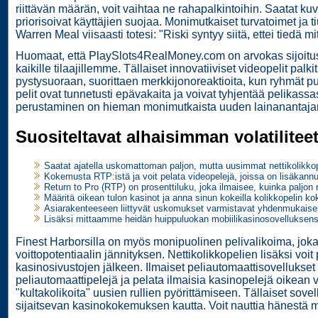
riittävän määrän, voit vaihtaa ne rahapalkintoihin. Saatat kuv
priorisoivat käyttäjien suojaa. Monimutkaiset turvatoimet ja t
Warren Meal viisaasti totesi: "Riski syntyy siitä, ettei tiedä
Huomaat, että PlaySlots4RealMoney.com on arvokas sijoitusko
kaikille tilaajillemme. Tällaiset innovatiiviset videopelit pa
pystysuoraan, suorittaen merkkijonoreaktioita, kun ryhmät p
pelit ovat tunnetusti epävakaita ja voivat tyhjentää pelikass
perustaminen on hieman monimutkaista uuden lainanantaj
Suositeltavat alhaisimman volatilitee
Saatat ajatella uskomattoman paljon, mutta uusimmat nettikolikkop
Kokemusta RTP:istä ja voit pelata videopelejä, joissa on lisäkannust
Return to Pro (RTP) on prosenttiluku, joka ilmaisee, kuinka paljon 
Määritä oikean tulon kasinot ja anna sinun kokeilla kolikkopelin kok
Asiarakenteeseen liittyvät uskomukset varmistavat yhdenmukaisen j
Lisäksi mittaamme heidän huippuluokan mobiilikasinosovelluksensa 
Finest Harborsilla on myös monipuolinen pelivalikoima, joka 
voittopotentiaalin jännityksen. Nettikolikkopelien lisäksi voi
kasinosivustojen jälkeen. Ilmaiset peliautomaattisovellukset ov
peliautomaattipelejä ja pelata ilmaisia ​​kasinopelejä oikean va
"kultakolikoita" uusien rullien pyörittämiseen. Tällaiset sovel
sijaitsevan kasinokokemuksen kautta. Voit nauttia hänestä mi