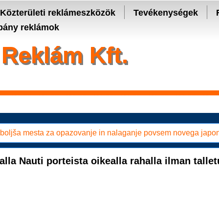
- manage keys and track assets with real-time updates.
Közterületi reklámeszközök
Tevékenységek
ány reklámok
Reklám Kft.
boljša mesta za opazovanje in nalaganje povsem novega jap
alla Nauti porteista oikealla rahalla ilman talle