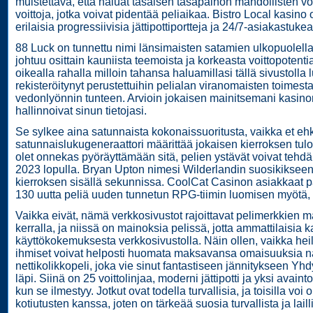
muistettava, että haluat tasaisen tasapainon mahdollisten voi
voittoja, jotka voivat pidentää peliaikaa. Bistro Local kasino o
erilaisia ​​progressiivisia jättipottiportteja ja 24/7-asiakastukea
88 Luck on tunnettu nimi länsimaisten satamien ulkopuolella o
johtuu osittain kauniista teemoista ja korkeasta voittopotentia
oikealla rahalla milloin tahansa haluamillasi tällä sivustolla l
rekisteröitynyt perustettuihin pelialan viranomaisten toimest
vedonlyönnin tunteen. Arvioin jokaisen mainitsemani kasino
hallinnoivat sinun tietojasi.
Se sylkee aina satunnaista kokonaissuoritusta, vaikka et eh
satunnaislukugeneraattori määrittää jokaisen kierroksen tulok
olet onnekas pyöräyttämään sitä, pelien ystävät voivat te
2023 lopulla. Bryan Upton nimesi Wilderlandin suosikikseen,
kierroksen sisällä sekunnissa. CoolCat Casinon asiakkaat
130 uutta peliä uuden tunnetun RPG-tiimin luomisen myötä, sa
Vaikka eivät, nämä verkkosivustot rajoittavat pelimerkkien mä
kerralla, ja niissä on mainoksia pelissä, jotta ammattilais
käyttökokemuksesta verkkosivustolla. Näin ollen, vaikka heil
ihmiset voivat helposti huomata maksavansa omaisuuksia näil
nettikolikkopeli, joka vie sinut fantastiseen jännitykseen Y
läpi. Siinä on 25 voittolinjaa, moderni jättipotti ja yksi avaint
kun se ilmestyy. Jotkut ovat todella turvallisia, ja toisilla voi
kotiutusten kanssa, joten on tärkeää suosia turvallista ja laill