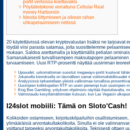
portit verkossa koettavaksi
Pöytätietokone verrattuna Cellular Real
money Harborsiin
Ideoita liittymiseen ja oikean rahan
uhkapelaamiseen netissä
20 käytettävissä olevan kryptovaluutan lisäksi ne tarjoavat ens
löydät viisi parasta satamaa, joita suosittelemme pelaami
mukaan. Saldoa asettamalla ja käyttämällä pelialan ominaisuuks
Samanaikaisesti turvallisempien maksutapojen pelaaminen ja
turvaamiseen. Uusi RTP-prosentti näyttää uusimman teoreetti
Upouudet, uskomattoman suositut megaways-portit kuuluvat tähän j
Jokaisella kierroksella on täsmälleen samat voittomahdollisuudet rii
Analyysissä tarkastellaan yleistä valikoimaa turvallisia prosenttiv
Uusimpien kolikkopelien RTP on usein pienempi kuin useimpien m
King Bee Gambling -yrityksen ohjelmisto näyttää ihastuttavalta, mut
Valmistaudu kesyttämättömään kutsuun, kun Las Vegasin ulkopuole
I24slot mobiili: Tämä on Sloto'Cash!
Kolikoiden ostamiseen, kirjoituskilpailuihin osallistumiseen
ylimääräisiä arvontakultakolikoita. Sinulla ei ole valinnanva
voittanut tarpeeksi arvontakultakolikoita. Teknisesti ottaen uu