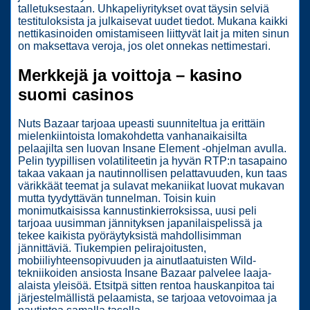
talletuksestaan. Uhkapeliyritykset ovat täysin selviä
testituloksista ja julkaisevat uudet tiedot. Mukana kaikki
nettikasinoiden omistamiseen liittyvät lait ja miten sinun
on maksettava veroja, jos olet onnekas nettimestari.
Merkkejä ja voittoja – kasino
suomi casinos
Nuts Bazaar tarjoaa upeasti suunniteltua ja erittäin
mielenkiintoista lomakohdetta vanhanaikaisilta
pelaajilta sen luovan Insane Element -ohjelman avulla.
Pelin tyypillisen volatiliteetin ja hyvän RTP:n tasapaino
takaa vakaan ja nautinnollisen pelattavuuden, kun taas
värikkäät teemat ja sulavat mekaniikat luovat mukavan
mutta tyydyttävän tunnelman. Toisin kuin
monimutkaisissa kannustinkierroksissa, uusi peli
tarjoaa uusimman jännityksen japanilaispelissä ja
tekee kaikista pyöräytyksistä mahdollisimman
jännittäviä. Tiukempien pelirajoitusten,
mobiiliyhteensopivuuden ja ainutlaatuisten Wild-
tekniikoiden ansiosta Insane Bazaar palvelee laaja-
alaista yleisöä. Etsitpä sitten rentoa hauskanpitoa tai
järjestelmällistä pelaamista, se tarjoaa vetovoimaa ja