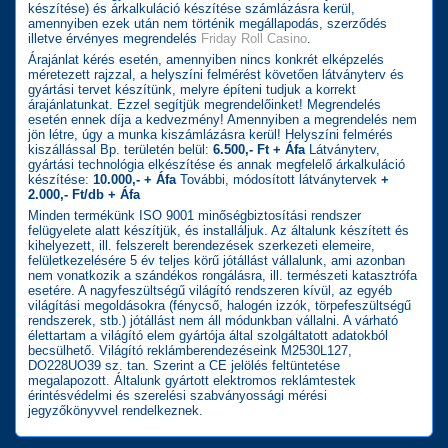
készítése) és árkalkuláció készítése számlázásra kerül,
amennyiben ezek után nem történik megállapodás, szerződés
illetve érvényes megrendelés
Friday Roll Casino
.
Árajánlat kérés esetén, amennyiben nincs konkrét elképzelés
méretezett rajzzal, a helyszíni felmérést követően látványterv és
gyártási tervet készítünk, melyre építeni tudjuk a korrekt
árajánlatunkat. Ezzel segítjük megrendelőinket! Megrendelés
esetén ennek díja a kedvezmény! Amennyiben a megrendelés nem
jön létre, úgy a munka kiszámlázásra kerül! Helyszíni felmérés
kiszállással Bp. területén belül:
6.500,- Ft + Áfa
Látványterv,
gyártási technológia elkészítése és annak megfelelő árkalkuláció
készítése:
10.000,- + Áfa
További, módosított látványtervek
+
2.000,- Ft/db + Áfa
Minden termékünk ISO 9001 minőségbiztosítási rendszer
felügyelete alatt készítjük, és installáljuk. Az általunk készített és
kihelyezett, ill. felszerelt berendezések szerkezeti elemeire,
felületkezelésére 5 év teljes körű jótállást vállalunk, ami azonban
nem vonatkozik a szándékos rongálásra, ill. természeti katasztrófa
esetére. A nagyfeszültségű világító rendszeren kívül, az egyéb
világítási megoldásokra (fénycső, halogén izzók, törpefeszültségű
rendszerek, stb.) jótállást nem áll módunkban vállalni. A várható
élettartam a világító elem gyártója által szolgáltatott adatokból
becsülhető. Világító reklámberendezéseink M2530L127,
DO228UO39 sz. tan. Szerint a CE jelölés feltüntetése
megalapozott. Általunk gyártott elektromos reklámtestek
érintésvédelmi és szerelési szabványossági mérési
jegyzőkönyvvel rendelkeznek.