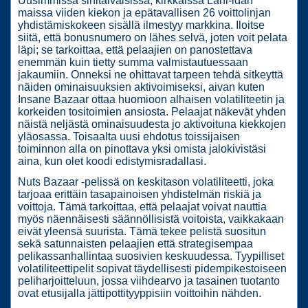
Uusimmissa sinitaivaisissa, kirkkaissa Lähi-idän
maissa viiden kiekon ja epätavallisen 26 voittolinjan
yhdistämiskokeen sisällä ilmestyy markkina. Iloitse
siitä, että bonusnumero on lähes selvä, joten voit pelata
läpi; se tarkoittaa, että pelaajien on panostettava
enemmän kuin tietty summa valmistautuessaan
jakaumiin. Onneksi ne ohittavat tarpeen tehdä sitkeyttä
näiden ominaisuuksien aktivoimiseksi, aivan kuten
Insane Bazaar ottaa huomioon alhaisen volatiliteetin ja
korkeiden tositoimien ansiosta. Pelaajat näkevät yhden
näistä neljästä ominaisuudesta jo aktivoituna kiekkojen
yläosassa. Toisaalta uusi ehdotus toissijaisen
toiminnon alla on pinottava yksi omista jalokivistäsi
aina, kun olet koodi edistymisradallasi.
Nuts Bazaar -pelissä on keskitason volatiliteetti, joka
tarjoaa erittäin tasapainoisen yhdistelmän riskiä ja
voittoja. Tämä tarkoittaa, että pelaajat voivat nauttia
myös näennäisesti säännöllisistä voitoista, vaikkakaan
eivät yleensä suurista. Tämä tekee pelistä suositun
sekä satunnaisten pelaajien että strategisempaa
pelikassanhallintaa suosivien keskuudessa. Tyypilliset
volatiliteettipelit sopivat täydellisesti pidempikestoiseen
peliharjoitteluun, jossa viihdearvo ja tasainen tuotanto
ovat etusijalla jättipottityyppisiin voittoihin nähden.