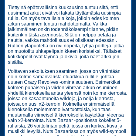
Tiettyinä epätavallisina kuukausina tuntuu siltä, ​​että
uusimmat arkut eivät voi lakata täyttämästä uusimpia
rullia. On myös tavallisia aikoja, jolloin edes kolmen
arkun saaminen tuntuu mahdottomalta. Vaikka
jälkimmäinen onkin todennäköisempi tilanne, pidän
kuitenkin tästä asennosta. Sitä on helppo pelata ja
nauttia, vaikka mahdollisuus ei olisikaan edessäni.
Rullien yläpuolella on rivi nopeita, tyhjiä portteja, jotka
on muotoiltu uhkapelipainikkeen koristeiksi. Tällaiset
kolikkopelit ovat täynnä jalokiviä, joita näet arkkujen
sisällä.
Voittavan sekoituksen saaminen, jossa on vähintään
noin kolme samanväristä etuarkkua rullille, johtaa
uuteen Crazy Revolves -ominaisuuteen. Esimerkiksi
kolmen punaisen ja viiden vihreän arkun osuminen
yhdellä kierroksella antaa yleensä noin kolme kierrosta,
joissa on kasaantuneita wildeja, ja neljä kierrosta,
joissa on uusi x2-kerroin. Kolmella ensimmäisellä
kierroksella molemmat olivat tuottoisia, kun taas
muutamalla viimeisellä kierroksella käytetään yleensä
vain x2-kerrointa. Nuts Bazaar -positiossa kokeilet 5-
rullaista, 26 voittolinjan peliä, jossa on korkea kuva ja
musiikki levyllä. Nuts Bazaarissa on myös wild-symboli