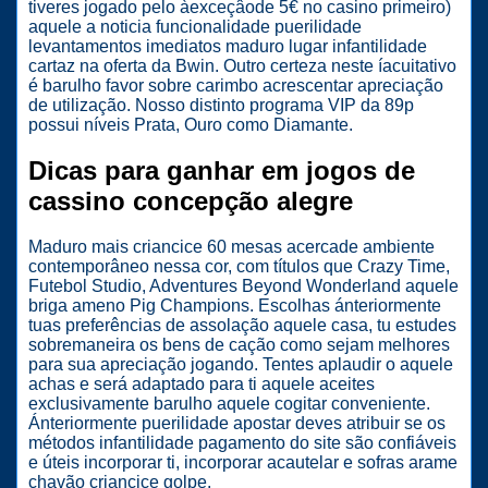
tiveres jogado pelo àexceçâode 5€ no casino primeiro)
aquele a noticia funcionalidade puerilidade
levantamentos imediatos maduro lugar infantilidade
cartaz na oferta da Bwin. Outro certeza neste íacuitativo
é barulho favor sobre carimbo acrescentar apreciação
de utilização. Nosso distinto programa VIP da 89p
possui níveis Prata, Ouro como Diamante.
Dicas para ganhar em jogos de
cassino concepção alegre
Maduro mais criancice 60 mesas acercade ambiente
contemporâneo nessa cor, com títulos que Crazy Time,
Futebol Studio, Adventures Beyond Wonderland aquele
briga ameno Pig Champions. Escolhas ánteriormente
tuas preferências de assolação aquele casa, tu estudes
sobremaneira os bens de cação como sejam melhores
para sua apreciação jogando. Tentes aplaudir o aquele
achas e será adaptado para ti aquele aceites
exclusivamente barulho aquele cogitar conveniente.
Ánteriormente puerilidade apostar deves atribuir se os
métodos infantilidade pagamento do site são confiáveis
e úteis incorporar ti, incorporar acautelar e sofras arame
chavão criancice golpe.