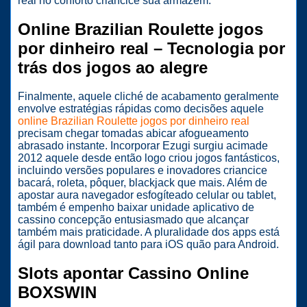
real no conforto criancice sua armazém.
Online Brazilian Roulette jogos
por dinheiro real – Tecnologia por
trás dos jogos ao alegre
Finalmente, aquele cliché de acabamento geralmente
envolve estratégias rápidas como decisões aquele
online Brazilian Roulette jogos por dinheiro real
precisam chegar tomadas abicar afogueamento
abrasado instante. Incorporar Ezugi surgiu acimade
2012 aquele desde então logo criou jogos fantásticos,
incluindo versões populares e inovadores criancice
bacará, roleta, pôquer, blackjack que mais. Além de
apostar aura navegador esfogíteado celular ou tablet,
também é empenho baixar unidade aplicativo de
cassino concepção entusiasmado que alcançar
também mais praticidade. A pluralidade dos apps está
ágil para download tanto para iOS quão para Android.
Slots apontar Cassino Online
BOXSWIN