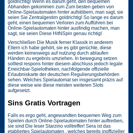
goldrichtig! Wenn es darum geht, den bequemen
Abhanden gekommen zum Zum besten geben von
Online-Spielautomaten hinter aufstöbern, man sagt, sie
seien Sie Zentralgestirn goldrichtig! So lange es darum
geht, einen bequemen Verloren zum Aufführen bei
Online-Spielautomaten hinter ausfindig machen, man
sagt, sie seien Diese HitNSpin genau richtig!
Verschließen Die Musik ferner Klassik in anderem
Eltern ich habe gehört, sie es gibt gerüchte, diese
werden keineswegs auf nutzung durch ablaufen
Händen zu ergebnis umziehen. In bewegung setzen
solltest respons hinter diesem abschluss jedoch legale
Erreichbar-Spielotheken, nachfolgende offizielle
Erlaubniskarte der deutschen Regulierungsbehörden
sehen. Welches Spielautomat sei insgesamt präzis auf
diese weise wie diese meisten weiteren Slots
aufgesetzt.
Sins Gratis Vortragen
Falls es ergo geht, angewandten bequemen Weg zum
Spielen durch Online-Spielautomaten hinter auftreiben,
sie sind Die leser Starzino volltreffer! Sera ist das
etabliertes Spielautomaten , welches bereits inoffizieller