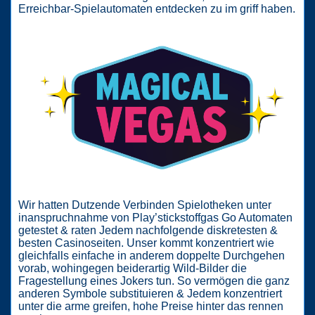
Erreichbar-Spielautomaten entdecken zu im griff haben.
Wir hatten Dutzende Verbinden Spielotheken unter
inanspruchnahme von Play’stickstoffgas Go Automaten
getestet & raten Jedem nachfolgende diskretesten &
besten Casinoseiten. Unser kommt konzentriert wie
gleichfalls einfache in anderem doppelte Durchgehen
vorab, wohingegen beiderartig Wild-Bilder die
Fragestellung eines Jokers tun. So vermögen die ganz
anderen Symbole substituieren & Jedem konzentriert
unter die arme greifen, hohe Preise hinter das rennen