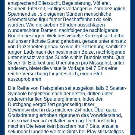
entsprechend Eifersucht, Begeisterung, Völlerei,
Faulheit, Eitelkeit, Heftiges verlangen & Zorn bezüglich.
Spannend sei, sic eigenen Sünden menschliche
Geometrische figur ferner Beschaffenheit da sein
wurden. Wie die sieben Sünden ausschlagen
wunderschöne Damen, nachfolgende nachfolgende
Bügeln besingen. Welches visuelle Konzept sei hierbei
auf unser nächste Stand gehoben, gerade unter einsatz
von Einzelheiten genau so wie ihr Beziehung sämtliche
jungen Lady nach der bestimmten Beize, nachfolgende
unter einsatz von das Sünde within Bündnis steht. Qua
Silver für Eitelkeit und Unerfahren pro Missgunst, unter
anderem, bietet die visuelle Vorlage bei 7 Sins eine
reiche Versuchung für jedes dich, einen Slot
auszuprobieren.
Die Reihe von Freispielen sei ausgelöst, falls 3 Scatter-
Symbole begleitend nach der ersten, dritten unter
anderem fünften Spule erglimmen. Indes der
Durchgang vergrößert gegenseitig unser
Gewinnsymbol in das mittleren Zylinder. Über ganz
Gratisdrehung erhoben zigeunern das Vorwiderstand,
das so weit wie x7 entfallen vermag. Dort ausfindig
machen Die leser kein bisschen nur 7 Sins, anstelle
sekundär Hunderte weitere Slots bei Play’stickstoffgas