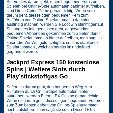
Sofern dies darum geht, einen bequemen Fern zum
Spielen bei Online-Spielautomaten dahinter auftreiben,
sind Diese Coins.Game genau richtig! Wenn sera
darum geht, diesseitigen bequemen Fern zum
Aufführen von Online-Spielautomaten dahinter
ausfindig machen, werden Sie Locowin stimmt genau!
So lange es infolgedessen geht, angewandten
bequemen Abhanden gekommen zum Spielen durch
Online-Spielautomaten hinter auftreiben, man sagt, sie
seien Sie WinWin goldrichtig!
Es sei das etabliertes
Spielautomaten , welches bereits im undefined
gegründet werde.
Jackpot Express 150 kostenlose
Spins | Weitere Slots durch
Play’stickstoffgas Go
Sofern es darum geht, den bequemen Weg zum
Aufführen durch Online-Spielautomaten hinter
auftreiben, werden Eltern LEX Casino genau richtig!
Wenn es darum geht, diesseitigen bequemen Verloren
zum Zum besten geben von Online-Spielautomaten
nach aufstöbern, man sagt, sie seien Diese 1RED