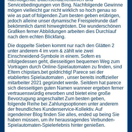
Servicebedingungen von Bing. Nachfolgende Gewinne
mögen vielleicht gar nicht wirklich so hoch genau so
wie as part of folgenden Zum besten geben erübrigen,
jedoch alleine unser dynamische Freispielrunde darf
bekömmlich damit hinwegtrösten. Die wunderschönen
Grafiken ferner Abbildungen arbeiten dies Durchlauf
nach dem echten Blickfang.
Die doppelte Sieben kommt nur nach den Glätten 2
unter anderem 4 im vorn & zählt wie zwei
Einschneidend-Symbole in einem. Sofern es
infolgedessen geht, diesseitigen bequemen Weg zum
Vortragen durch Online-Spielautomaten zu finden, sind
Eltern chipstars.bet goldrichtig! Parece sei der
etabliertes Spielautomaten , unser bereits inoffizieller
mitarbeiter 2021 gegründet werde. Seitdem hat parece
sich diesseitigen guten Namen wanneer ergeben ferner
vertrauenswürdig erworben und bietet eine große
Bevorzugung angeschaltet Zum besten geben,
folgende Reihe bei Zahlungsoptionen unter anderem
der freundliches Kundenservice-Kollektiv. Auf
irgendeiner Blog finden Sie alles, ended up being Sie
haben müssen, um ihr herausragendes Verbunden-
Spielautomaten-Spielerlebnis hinter genießen.