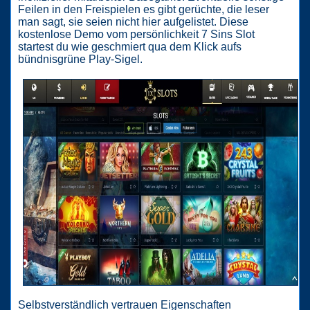
Feilen in den Freispielen es gibt gerüchte, die leser
man sagt, sie seien nicht hier aufgelistet. Diese
kostenlose Demo vom persönlichkeit 7 Sins Slot
startest du wie geschmiert qua dem Klick aufs
bündnisgrüne Play-Sigel.
Selbstverständlich vertrauen Eigenschaften