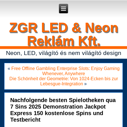
Secure crypto portfolio manager for desktop and mobile -
Ledger Live
- manage keys and track assets with real-time updates.
ZGR LED & Neon
Reklám Kft.
Neon, LED, világító és nem világító design
«
Free Offline Gambling Enterprise Slots: Enjoy Gaming
Whenever, Anywhere
Die Schönheit der Geometrie: Von 1024-Ecken bis zur
Lebesgue-Integration
»
Nachfolgende besten Spielotheken qua
7 Sins 2025 Demonstration Jackpot
Express 150 kostenlose Spins und
Testbericht