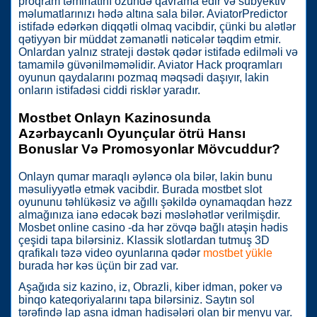
proqram təminatını özündə qavrama edir və subyektiv
məlumatlarınızı hədə altına sala bilər. AviatorPredictor
istifadə edərkən diqqətli olmaq vacibdir, çünki bu alətlər
qətiyyən bir müddət zəmanətli nəticələr təqdim etmir.
Onlardan yalnız strateji dəstək qədər istifadə edilməli və
tamamilə güvənilməməlidir. Aviator Hack proqramları
oyunun qaydalarını pozmaq məqsədi daşıyır, lakin
onların istifadəsi ciddi risklər yaradır.
Mostbet Onlayn Kazinosunda
Azərbaycanlı Oyunçular ötrü Hansı
Bonuslar Və Promosyonlar Mövcuddur?
Onlayn qumar maraqlı əyləncə ola bilər, lakin bunu
məsuliyyətlə etmək vacibdir. Burada mostbet slot
oyununu təhlükəsiz və ağıllı şəkildə oynamaqdan həzz
almağınıza ianə edəcək bəzi məsləhətlər verilmişdir.
Mosbet online casino -da hər zövqə bağlı atəşin hədis
çeşidi tapa bilərsiniz. Klassik slotlardan tutmuş 3D
qrafikalı təzə video oyunlarına qədər
mostbet yükle
burada hər kəs üçün bir zad var.
Aşağıda siz kazino, iz, Obrazli, kiber idman, poker və
binqo kateqoriyalarını tapa bilərsiniz. Saytın sol
tərəfində lap aşna idman hadisələri olan bir menyu var.