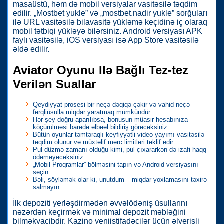
masaüstü, həm də mobil versiyalar vasitəsilə təqdim
edilir. „Mostbet yukle” və „mostbet.nadir yukle” sorğuları
ilə URL vasitəsilə bilavasitə yükləmə keçidinə iç olaraq
mobil tətbiqi yükləyə bilərsiniz. Android versiyası APK
faylı vasitəsilə, iOS versiyası isə App Store vasitəsilə
əldə edilir.
Aviator Oyunu Ilə Bağlı Tez-tez
Verilən Suallar
Qeydiyyat prosesi bir neçə dəqiqə çəkir və vahid neçə
fərqliüsulla miqdar yaratmaq mümkündür.
Hər şey doğru aparılıbsa, bonusun müasir hesabınıza
köçürülməsi barədə əlbəəl bildiriş görəcəksiniz.
Bütün oyunlar təmtəraqlı keyfiyyətli video yayımı vasitəsilə
təqdim olunur və müxtəlif mərc limitləri təklif edir.
Pul düzmə zamanı olduğu kimi, pul çıxararkən də izafi haqq
ödəməyəcəksiniz.
„Mobil Proqramlar” bölməsini tapın və Android versiyasını
seçin.
Bəli, söyləmək olar ki, unutdum – miqdar yoxlamasını təxirə
salmayın.
İlk depoziti yerləşdirmədən əvvəlödəniş üsullarını
nəzərdən keçirmək və minimal depozit məbləğini
bilməkvacibdir. Kazino yeniistifadəçilər üçün əlverişli