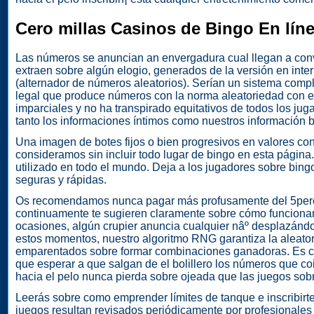
Cero millas Casinos de Bingo En líne
Las números se anuncian an envergadura cual llegan a conv
extraen sobre algún elogio, generados de la versión en inte
(alternador de números aleatorios). Serían un sistema comp
legal que produce números con la norma aleatoriedad con el
imparciales y no ha transpirado equitativos de todos los ju
tanto los informaciones íntimos como nuestros información 
Una imagen de botes fijos o bien progresivos en valores concr
consideramos sin incluir todo lugar de bingo en esta págin
utilizado en todo el mundo. Deja a los jugadores sobre bingo
seguras y rápidas.
Os recomendamos nunca pagar más profusamente del 5percen
continuamente te sugieren claramente sobre cómo funcionan 
ocasiones, algún crupier anuncia cualquier nâº desplazándol
estos momentos, nuestro algoritmo RNG garantiza la aleator
emparentados sobre formar combinaciones ganadoras. Es cie
que esperar a que salgan de el bolillero los números que 
hacia el pelo nunca pierda sobre ojeada que las juegos sobr
Leerás sobre como emprender límites de tanque e inscribirte
juegos resultan revisados periódicamente por profesionales