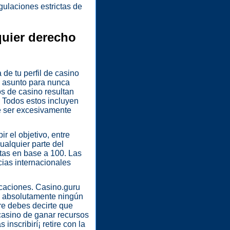
ulaciones estrictas de
quier derecho
de tu perfil de casino
mo asunto para nunca
s de casino resultan
. Todos estos incluyen
te ser excesivamente
r el objetivo, entre
ualquier parte del
tas en base a 100. Las
ias internacionales
icaciones. Casino.guru
ma absolutamente ningún
re debes decirte que
 casino de ganar recursos
nscribirí¡ retire con la