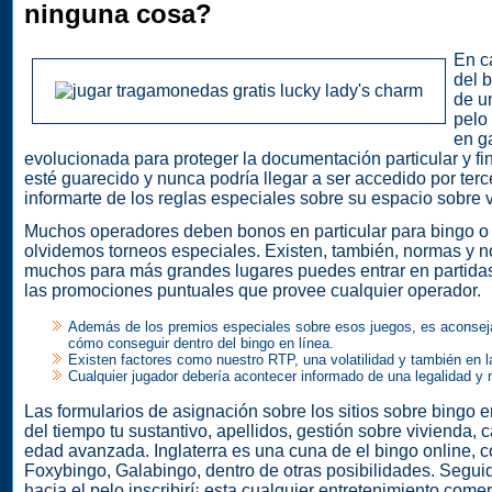
ninguna cosa?
En c
del 
de u
pelo
en ga
evolucionada para proteger la documentación particular y fin
esté guarecido y nunca podrí­a llegar a ser accedido por te
informarte de los reglas especiales sobre su espacio sobre 
Muchos operadores deben bonos en particular para bingo o b
olvidemos torneos especiales. Existen, también, normas y n
muchos para más grandes lugares puedes entrar en partidas 
las promociones puntuales que provee cualquier operador.
Además de los premios especiales sobre esos juegos, es aconseja
cómo conseguir dentro del bingo en línea.
Existen factores como nuestro RTP, una volatilidad y también en la
Cualquier jugador debería acontecer informado de una legalidad y 
Las formularios de asignación sobre los sitios sobre bingo en
del tiempo tu sustantivo, apellidos, gestión sobre vivienda,
edad avanzada. Inglaterra es una cuna de el bingo online, 
Foxybingo, Galabingo, dentro de otras posibilidades. Segui
hacia el pelo inscribirí¡ esta cualquier entretenimiento comer