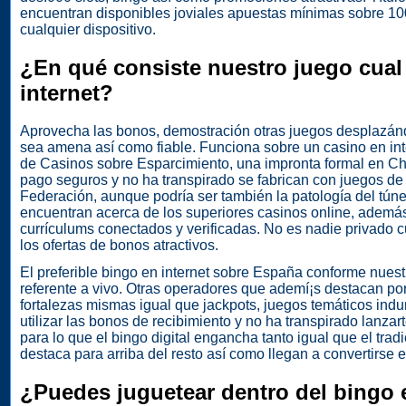
encuentran disponibles joviales apuestas mínimas sobre 100
cualquier dispositivo.
¿En qué consiste nuestro juego cua
internet?
Aprovecha las bonos, demostración otras juegos desplazándo
sea amena así­ como fiable. Funciona sobre un casino en i
de Casinos sobre Esparcimiento, una impronta formal en Ch
pago seguros y no ha transpirado se fabrican con juegos de
Federación, aunque podrí­a ser también la patologí­a del túne
encuentran acerca de los superiores casinos online, además
currículums conectados y verificadas. No es nadie privado 
los ofertas de bonos atractivos.
El preferible bingo en internet sobre España conforme nuestr
referente a vivo. Otras operadores que ademí¡s destacan p
fortalezas mismas igual que jackpots, juegos temáticos indum
utilizar las bonos de recibimiento y no ha transpirado lanza
para lo que el bingo digital engancha tanto igual que el tra
destaca para arriba del resto así­ como llegan a convertirs
¿Puedes juguetear dentro del bingo