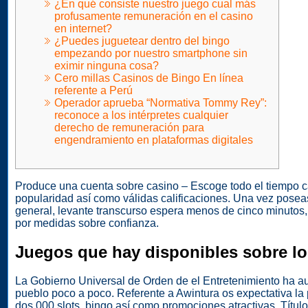
¿En qué consiste nuestro juego cual más
profusamente remuneración en el casino
en internet?
¿Puedes juguetear dentro del bingo
empezando por nuestro smartphone sin
eximir ninguna cosa?
Cero millas Casinos de Bingo En línea
referente a Perú
Operador aprueba “Normativa Tommy Rey”:
reconoce a los intérpretes cualquier
derecho de remuneración para
engendramiento en plataformas digitales
Produce una cuenta sobre casino – Escoge todo el tiempo ca
popularidad así­ como válidas calificaciones. Una vez posea
general, levante transcurso espera menos de cinco minutos
por medidas sobre confianza.
Juegos que hay disponibles sobre lo
La Gobierno Universal de Orden de el Entretenimiento ha 
pueblo poco a poco. Referente a Awintura os expectativa la p
dos.000 slots, bingo así­ como promociones atractivas. Títu