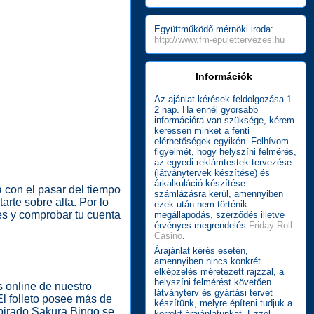
Együttműködő mérnöki iroda:
http://www.fm-epulettervezes.hu
Információk
Az ajánlat kérések feldolgozása 1-
2 nap. Ha ennél gyorsabb
információra van szüksége, kérem
keressen minket a fenti
elérhetőségek egyikén. Felhívom
figyelmét, hogy helyszíni felmérés,
az egyedi reklámtestek tervezése
(látványtervek készítése) és
árkalkuláció készítése
 con el pasar del tiempo
számlázásra kerül, amennyiben
arte sobre alta.
Por lo
ezek után nem történik
es y comprobar tu cuenta
megállapodás, szerződés illetve
érvényes megrendelés
Friday Roll
Casino
.
Árajánlat kérés esetén,
amennyiben nincs konkrét
elképzelés méretezett rajzzal, a
helyszíni felmérést követően
 online de nuestro
látványterv és gyártási tervet
El folleto posee más de
készítünk, melyre építeni tudjuk a
spirado Sakura Bingo se
korrekt árajánlatunkat. Ezzel