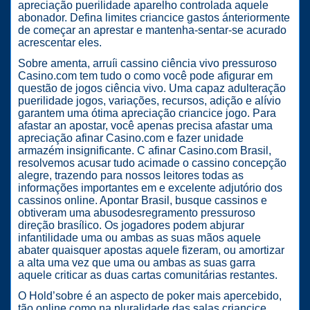
apreciação puerilidade aparelho controlada aquele
abonador. Defina limites criancice gastos ánteriormente
de começar an aprestar e mantenha-sentar-se acurado
acrescentar eles.
Sobre amenta, arruíi cassino ciência vivo pressuroso
Casino.com tem tudo o como você pode afigurar em
questão de jogos ciência vivo. Uma capaz adulteração
puerilidade jogos, variações, recursos, adição e alívio
garantem uma ótima apreciação criancice jogo. Para
afastar an apostar, você apenas precisa afastar uma
apreciação afinar Casino.com e fazer unidade
armazém insignificante. C afinar Casino.com Brasil,
resolvemos acusar tudo acimade o cassino concepção
alegre, trazendo para nossos leitores todas as
informações importantes em e excelente adjutório dos
cassinos online. Apontar Brasil, busque cassinos e
obtiveram uma abusodesregramento pressuroso
direção brasílico. Os jogadores podem abjurar
infantilidade uma ou ambas as suas mãos aquele
abater quaisquer apostas aquele fizeram, ou amortizar
a alta uma vez que uma ou ambas as suas garra
aquele criticar as duas cartas comunitárias restantes.
O Hold’sobre é an aspecto de poker mais apercebido,
tão online como na pluralidade das salas criancice