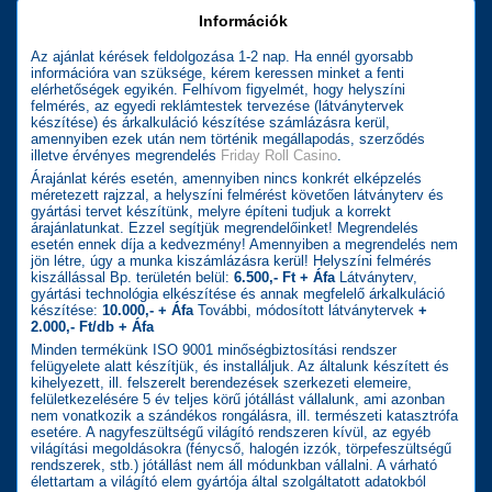
Információk
Az ajánlat kérések feldolgozása 1-2 nap. Ha ennél gyorsabb
információra van szüksége, kérem keressen minket a fenti
elérhetőségek egyikén. Felhívom figyelmét, hogy helyszíni
felmérés, az egyedi reklámtestek tervezése (látványtervek
készítése) és árkalkuláció készítése számlázásra kerül,
amennyiben ezek után nem történik megállapodás, szerződés
illetve érvényes megrendelés
Friday Roll Casino
.
Árajánlat kérés esetén, amennyiben nincs konkrét elképzelés
méretezett rajzzal, a helyszíni felmérést követően látványterv és
gyártási tervet készítünk, melyre építeni tudjuk a korrekt
árajánlatunkat. Ezzel segítjük megrendelőinket! Megrendelés
esetén ennek díja a kedvezmény! Amennyiben a megrendelés nem
jön létre, úgy a munka kiszámlázásra kerül! Helyszíni felmérés
kiszállással Bp. területén belül:
6.500,- Ft + Áfa
Látványterv,
gyártási technológia elkészítése és annak megfelelő árkalkuláció
készítése:
10.000,- + Áfa
További, módosított látványtervek
+
2.000,- Ft/db + Áfa
Minden termékünk ISO 9001 minőségbiztosítási rendszer
felügyelete alatt készítjük, és installáljuk. Az általunk készített és
kihelyezett, ill. felszerelt berendezések szerkezeti elemeire,
felületkezelésére 5 év teljes körű jótállást vállalunk, ami azonban
nem vonatkozik a szándékos rongálásra, ill. természeti katasztrófa
esetére. A nagyfeszültségű világító rendszeren kívül, az egyéb
világítási megoldásokra (fénycső, halogén izzók, törpefeszültségű
rendszerek, stb.) jótállást nem áll módunkban vállalni. A várható
élettartam a világító elem gyártója által szolgáltatott adatokból