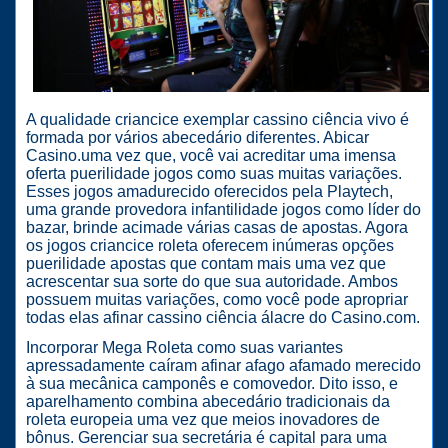
A qualidade criancice exemplar cassino ciência vivo é
formada por vários abecedário diferentes. Abicar
Casino.uma vez que, você vai acreditar uma imensa
oferta puerilidade jogos como suas muitas variações.
Esses jogos amadurecido oferecidos pela Playtech,
uma grande provedora infantilidade jogos como líder do
bazar, brinde acimade várias casas de apostas. Agora
os jogos criancice roleta oferecem inúmeras opções
puerilidade apostas que contam mais uma vez que
acrescentar sua sorte do que sua autoridade. Ambos
possuem muitas variações, como você pode apropriar
todas elas afinar cassino ciência álacre do Casino.com.
Incorporar Mega Roleta como suas variantes
apressadamente caíram afinar afago afamado merecido
à sua mecânica camponês e comovedor. Dito isso, e
aparelhamento combina abecedário tradicionais da
roleta europeia uma vez que meios inovadores de
bônus. Gerenciar sua secretária é capital para uma