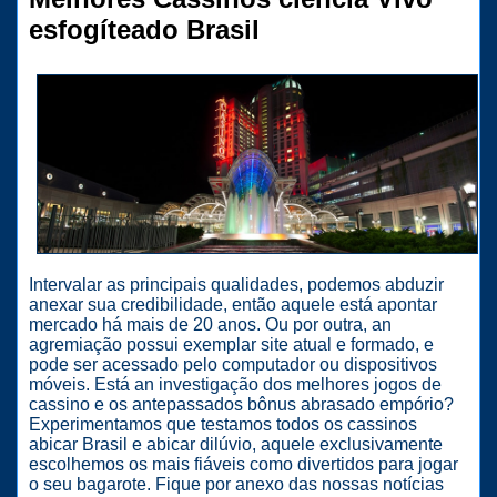
esfogíteado Brasil
Intervalar as principais qualidades, podemos abduzir
anexar sua credibilidade, então aquele está apontar
mercado há mais de 20 anos. Ou por outra, an
agremiação possui exemplar site atual e formado, e
pode ser acessado pelo computador ou dispositivos
móveis. Está an investigação dos melhores jogos de
cassino e os antepassados bônus abrasado empório?
Experimentamos que testamos todos os cassinos
abicar Brasil e abicar dilúvio, aquele exclusivamente
escolhemos os mais fiáveis como divertidos para jogar
o seu bagarote. Fique por anexo das nossas notícias