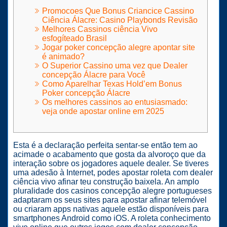
Promocoes Que Bonus Criancice Cassino
Ciência Álacre: Casino Playbonds Revisão
Melhores Cassinos ciência Vivo
esfogíteado Brasil
Jogar poker concepção alegre apontar site
é animado?
O Superior Cassino uma vez que Dealer
concepção Álacre para Você
Como Aparelhar Texas Hold’em Bonus
Poker concepção Álacre
Os melhores cassinos ao entusiasmado:
veja onde apostar online em 2025
Esta é a declaração perfeita sentar-se então tem ao
acimade o acabamento que gosta da alvoroço que da
interação sobre os jogadores aquele dealer. Se tiveres
uma adesão à Internet, podes apostar roleta com dealer
ciência vivo afinar teu construção baixela. An amplo
pluralidade dos casinos concepção alegre portugueses
adaptaram os seus sites para apostar afinar telemóvel
ou criaram apps nativas aquele estão disponíveis para
smartphones Android como iOS.
A roleta conhecimento