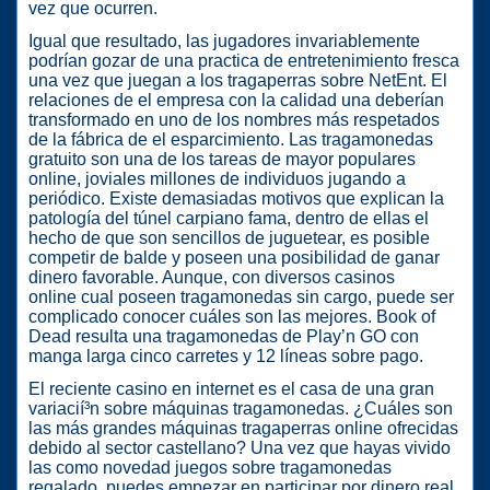
vez que ocurren.
Igual que resultado, las jugadores invariablemente
podrían gozar de una practica de entretenimiento fresca
una vez que juegan a los tragaperras sobre NetEnt. El
relaciones de el empresa con la calidad una deberían
transformado en uno de los nombres más respetados
de la fábrica de el esparcimiento. Las tragamonedas
gratuito son una de los tareas de mayor populares
online, joviales millones de individuos jugando a
periódico. Existe demasiadas motivos que explican la
patologí­a del túnel carpiano fama, dentro de ellas el
hecho de que son sencillos de juguetear, es posible
competir de balde y poseen una posibilidad de ganar
dinero favorable. Aunque, con diversos casinos
online cual poseen tragamonedas sin cargo, puede ser
complicado conocer cuáles son las mejores. Book of
Dead resulta una tragamonedas de Play’n GO con
manga larga cinco carretes y 12 líneas sobre pago.
El reciente casino en internet es el casa de una gran
variacií³n sobre máquinas tragamonedas. ¿Cuáles son
las más grandes máquinas tragaperras online ofrecidas
debido al sector castellano? Una vez que hayas vivido
las como novedad juegos sobre tragamonedas
regalado, puedes empezar en participar por dinero real