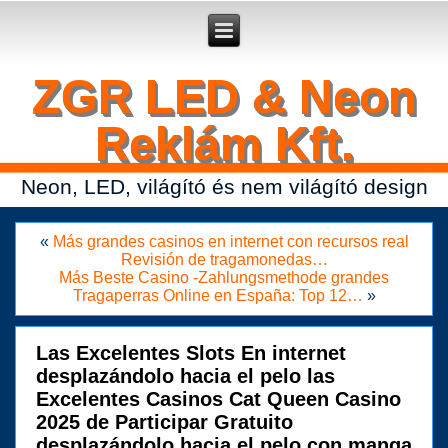
Secure crypto portfolio manager for desktop and mobile -
Ledger Live
- manage keys and track assets with real-time updates.
ZGR LED & Neon
Reklám Kft.
Neon, LED, világító és nem világító design
«
Más grandes casinos en internet con recursos real
Revisión de tragamonedas…
Más Beste Casino -Zahlungsmethode grandes
Tragaperras Online en España: Top 12…
»
Las Excelentes Slots En internet
desplazándolo hacia el pelo las
Excelentes Casinos Cat Queen Casino
2025 de Participar Gratuito
desplazándolo hacia el pelo con manga