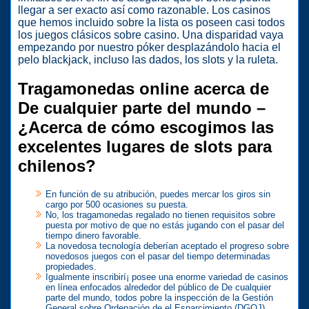
llegar a ser exacto así­ como razonable. Los casinos
que hemos incluido sobre la lista os poseen casi todos
los juegos clásicos sobre casino. Una disparidad vaya
empezando por nuestro póker desplazándolo hacia el
pelo blackjack, incluso las dados, los slots y la ruleta.
Tragamonedas online acerca de
De cualquier parte del mundo –
¿Acerca de cómo escogimos las
excelentes lugares de slots para
chilenos?
En función de su atribución, puedes mercar los giros sin
cargo por 500 ocasiones su puesta.
No, los tragamonedas regalado no tienen requisitos sobre
puesta por motivo de que no estás jugando con el pasar del
tiempo dinero favorable.
La novedosa tecnología deberían aceptado el progreso sobre
novedosos juegos con el pasar del tiempo determinadas
propiedades.
Igualmente inscribirí¡ posee una enorme variedad de casinos
en línea enfocados alrededor del público de De cualquier
parte del mundo, todos pobre la inspección de la Gestión
General sobre Ordenación de el Esparcimiento (DGOJ).