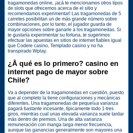
tragamonedas online, ¡acá te mencionamos otros tipos
de slots que ofrecemos acerca de el sitio y
recomendamos experimentar! Las tragamonedas de 5
carretes posibilitan un de más grande número sobre
combinaciones, por lo tanto, el jugador guarda de
mayor opciones sobre ganarle a los tragamonedas. Si
te gustaría experimentar su fortuna, te sugerimos
efectuar las apuestas en sitios de internet fiables igual
que Codere casino, Templado casino y no ha
transpirado Wplay.
¿Â qué es lo primero? casino en
internet pago de mayor sobre
Chile?
Va a depender de la tragamonedas en cuestión, puesto
que al completo la tiene configuraciones y mecánicas
diferentes. Una tragamonedas de pequeí±a varianza
pagará bastante incesante, típicamente todo 1-tres
giros, mientras cual unas elevada varianza suele tardar
más dentro de premios. Una de alta varianza
remuneración con manga larga menor frecuencia,
aunque las ganancias generalmente son mayores una