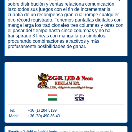
sobre distribución y ventas relaciona comunicación
lazo todos sus juegos con el fin de incrementar la
cuantía de un recompensa gran cual rompe cualquier
otro récord registrado. Tenemos pantallas digitales con
manga larga los tradicionales tres columnas y otras con
el pasar del tiempo hasta cinco columnas y no ha
transpirado 3 líneas con manga larga símbolos,
procurando combinaciones atractivos y más
profusamente posibilidades de ganar.
Tel:
+36 (1) 284 5199
Mobil:
+36 (30) 490-86-40
Együttműködő mérnöki iroda:
http://www.fm-epulettervezes.hu