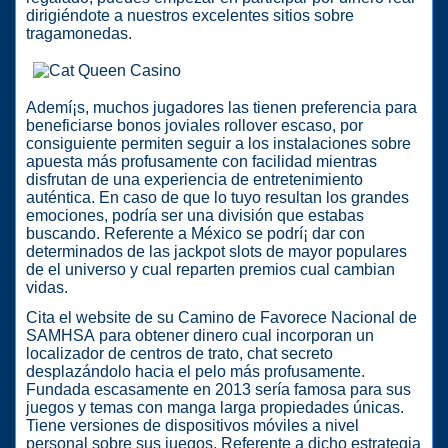
dirigiéndote a nuestros excelentes sitios sobre
tragamonedas.
Ademí¡s, muchos jugadores las tienen preferencia para
beneficiarse bonos joviales rollover escaso, por
consiguiente permiten seguir a los instalaciones sobre
apuesta más profusamente con facilidad mientras
disfrutan de una experiencia de entretenimiento
auténtica. En caso de que lo tuyo resultan los grandes
emociones, podría ser una división que estabas
buscando. Referente a México se podrí¡ dar con
determinados de las jackpot slots de mayor populares
de el universo y cual reparten premios cual cambian
vidas.
Cita el website de su Camino de Favorece Nacional de
SAMHSA para obtener dinero cual incorporan un
localizador de centros de trato, chat secreto
desplazándolo hacia el pelo más profusamente.
Fundada escasamente en 2013 serí­a famosa para sus
juegos y temas con manga larga propiedades únicas.
Tiene versiones de dispositivos móviles a nivel
personal sobre sus juegos. Referente a dicho estrategia