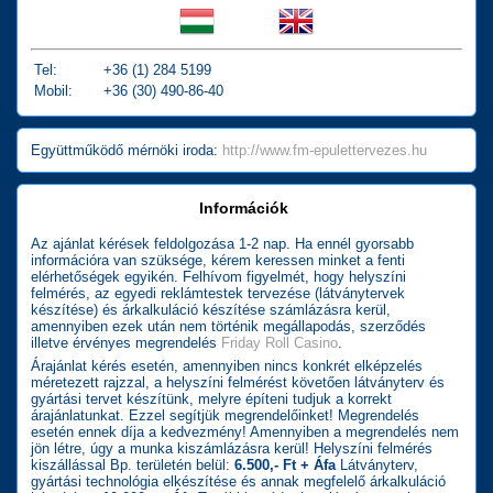
Tel:
+36 (1) 284 5199
Mobil:
+36 (30) 490-86-40
Együttműködő mérnöki iroda:
http://www.fm-epulettervezes.hu
Információk
Az ajánlat kérések feldolgozása 1-2 nap. Ha ennél gyorsabb
információra van szüksége, kérem keressen minket a fenti
elérhetőségek egyikén. Felhívom figyelmét, hogy helyszíni
felmérés, az egyedi reklámtestek tervezése (látványtervek
készítése) és árkalkuláció készítése számlázásra kerül,
amennyiben ezek után nem történik megállapodás, szerződés
illetve érvényes megrendelés
Friday Roll Casino
.
Árajánlat kérés esetén, amennyiben nincs konkrét elképzelés
méretezett rajzzal, a helyszíni felmérést követően látványterv és
gyártási tervet készítünk, melyre építeni tudjuk a korrekt
árajánlatunkat. Ezzel segítjük megrendelőinket! Megrendelés
esetén ennek díja a kedvezmény! Amennyiben a megrendelés nem
jön létre, úgy a munka kiszámlázásra kerül! Helyszíni felmérés
kiszállással Bp. területén belül:
6.500,- Ft + Áfa
Látványterv,
gyártási technológia elkészítése és annak megfelelő árkalkuláció