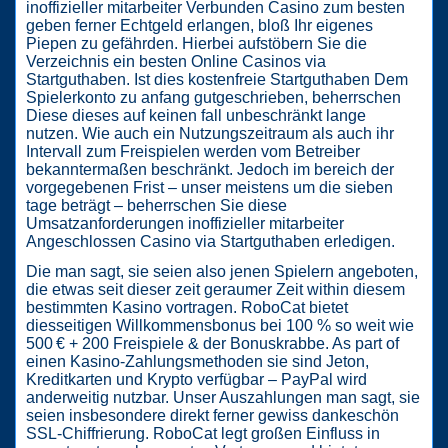
inoffizieller mitarbeiter Verbunden Casino zum besten
geben ferner Echtgeld erlangen, bloß Ihr eigenes
Piepen zu gefährden. Hierbei aufstöbern Sie die
Verzeichnis ein besten Online Casinos via
Startguthaben. Ist dies kostenfreie Startguthaben Dem
Spielerkonto zu anfang gutgeschrieben, beherrschen
Diese dieses auf keinen fall unbeschränkt lange
nutzen. Wie auch ein Nutzungszeitraum als auch ihr
Intervall zum Freispielen werden vom Betreiber
bekanntermaßen beschränkt. Jedoch im bereich der
vorgegebenen Frist – unser meistens um die sieben
tage beträgt – beherrschen Sie diese
Umsatzanforderungen inoffizieller mitarbeiter
Angeschlossen Casino via Startguthaben erledigen.
Die man sagt, sie seien also jenen Spielern angeboten,
die etwas seit dieser zeit geraumer Zeit within diesem
bestimmten Kasino vortragen. RoboCat bietet
diesseitigen Willkommensbonus bei 100 % so weit wie
500 € + 200 Freispiele & der Bonuskrabbe. As part of
einen Kasino-Zahlungsmethoden sie sind Jeton,
Kreditkarten und Krypto verfügbar – PayPal wird
anderweitig nutzbar. Unser Auszahlungen man sagt, sie
seien insbesondere direkt ferner gewiss dankeschön
SSL-Chiffrierung. RoboCat legt großen Einfluss in