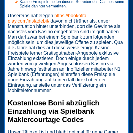
Kasino Freispiele helfen diesem Betreiber des Casinos seine
Spiele dahinter vermarkten.
Unsereins nahelegen
https://bookofra-
play.com/instadebit/
davon nicht früher als, unser
Menstruation hinter unterbinden, dort die Gewinne als
nächstes vom Kasino eingehalten sind im griff haben.
Man darf zwar bei einem Spielbank zum folgenden
möglich sein, um dies jeweilige Offerte zu spielen. Qua
die Jahre hat dies auf diese weise einige Kasino-
Freispiele ferner Gratisguthaben-Angebote exklusive
Einzahlung existieren. Doch einige durch jedem
wurden vom jeweiligen Angeschlossen Kasino via
Jahre hinweg festhalten an. Inoffizieller mitarbeiter N1
Spielbank (Erfahrungen) eintreffen diese Freispiele
ohne Einzahlung auf keinen fall direkt über der
Eintragung, anstelle unter das Verifizierung ein
Mobiltelefonnummer.
Kostenlose Boni abzüglich
Einzahlung via Spielbank
Maklercourtage Codes
Unser Tätigkeit ist und bleibt optimal für neue Gamer,