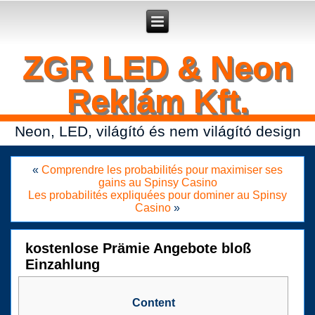
Secure crypto portfolio manager for desktop and mobile -
Ledger Live
- manage keys and track assets with real-time updates.
ZGR LED & Neon
Reklám Kft.
Neon, LED, világító és nem világító design
«
Comprendre les probabilités pour maximiser ses
gains au Spinsy Casino
Les probabilités expliquées pour dominer au Spinsy
Casino
»
kostenlose Prämie Angebote bloß
Einzahlung
Content