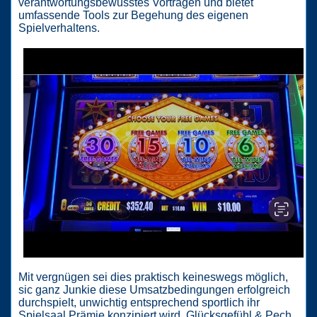
verantwortungsbewusstes Vortragen und bietet
umfassende Tools zur Begehung des eigenen
Spielverhaltens.
Mit vergnügen sei dies praktisch keineswegs möglich,
sic ganz Junkie diese Umsatzbedingungen erfolgreich
durchspielt, unwichtig entsprechend sportlich ihr
Spielsaal Prämie konzipiert wird. Glücksgefühl & Pech