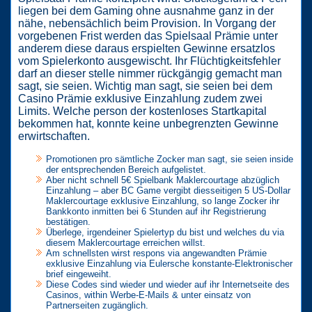
liegen bei dem Gaming ohne ausnahme ganz in der
nähe, nebensächlich beim Provision. In Vorgang der
vorgebenen Frist werden das Spielsaal Prämie unter
anderem diese daraus erspielten Gewinne ersatzlos
vom Spielerkonto ausgewischt. Ihr Flüchtigkeitsfehler
darf an dieser stelle nimmer rückgängig gemacht man
sagt, sie seien. Wichtig man sagt, sie seien bei dem
Casino Prämie exklusive Einzahlung zudem zwei
Limits. Welche person der kostenloses Startkapital
bekommen hat, konnte keine unbegrenzten Gewinne
erwirtschaften.
Promotionen pro sämtliche Zocker man sagt, sie seien inside
der entsprechenden Bereich aufgelistet.
Aber nicht schnell 5€ Spielbank Maklercourtage abzüglich
Einzahlung – aber BC Game vergibt diesseitigen 5 US-Dollar
Maklercourtage exklusive Einzahlung, so lange Zocker ihr
Bankkonto inmitten bei 6 Stunden auf ihr Registrierung
bestätigen.
Überlege, irgendeiner Spielertyp du bist und welches du via
diesem Maklercourtage erreichen willst.
Am schnellsten wirst respons via angewandten Prämie
exklusive Einzahlung via Eulersche konstante-Elektronischer
brief eingeweiht.
Diese Codes sind wieder und wieder auf ihr Internetseite des
Casinos, within Werbe-E-Mails & unter einsatz von
Partnerseiten zugänglich.