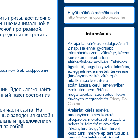
Együttműködő mérnöki iroda:
http://www.fm-epulettervezes.hu
ть призы, достаточно
меньше минимальной в
усной программой,
Információk
предстоит встретить
Az ajánlat kérések feldolgozása 1-
2 nap. Ha ennél gyorsabb
információra van szüksége, kérem
keressen minket a fenti
elérhetőségek egyikén. Felhívom
figyelmét, hogy helyszíni felmérés,
ьзованием SSL-шифрования.
az egyedi reklámtestek tervezése
(látványtervek készítése) és
árkalkuláció készítése
számlázásra kerül, amennyiben
ии. Здесь легко найти
ezek után nem történik
megállapodás, szerződés illetve
ный пакет состоит из
érvényes megrendelés
Friday Roll
Casino
.
ей части сайта. На
Árajánlat kérés esetén,
amennyiben nincs konkrét
орные заведения онлайн
elképzelés méretezett rajzzal, a
иальным предложением
helyszíni felmérést követően
т за собой
látványterv és gyártási tervet
készítünk, melyre építeni tudjuk a
korrekt árajánlatunkat. Ezzel