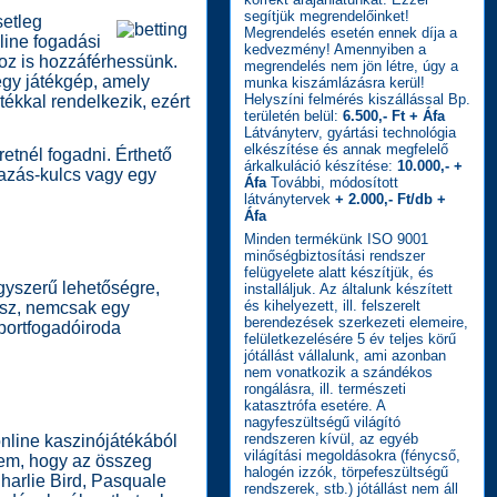
segítjük megrendelőinket!
setleg
Megrendelés esetén ennek díja a
nline fogadási
kedvezmény! Amennyiben a
oz is hozzáférhessünk.
megrendelés nem jön létre, úgy a
 egy játékgép, amely
munka kiszámlázásra kerül!
Helyszíni felmérés kiszállással Bp.
ékkal rendelkezik, ezért
területén belül:
6.500,- Ft + Áfa
Látványterv, gyártási technológia
elkészítése és annak megfelelő
retnél fogadni. Érthető
árkalkuláció készítése:
10.000,- +
mazás-kulcs vagy egy
Áfa
További, módosított
látványtervek
+ 2.000,- Ft/db +
Áfa
Minden termékünk ISO 9001
minőségbiztosítási rendszer
felügyelete alatt készítjük, és
agyszerű lehetőségre,
installáljuk. Az általunk készített
és kihelyezett, ill. felszerelt
etsz, nemcsak egy
berendezések szerkezeti elemeire,
sportfogadóiroda
felületkezelésére 5 év teljes körű
jótállást vállalunk, ami azonban
nem vonatkozik a szándékos
rongálásra, ill. természeti
katasztrófa esetére. A
nagyfeszültségű világító
rendszeren kívül, az egyéb
online kaszinójátékából
világítási megoldásokra (fénycső,
zem, hogy az összeg
halogén izzók, törpefeszültségű
harlie Bird, Pasquale
rendszerek, stb.) jótállást nem áll