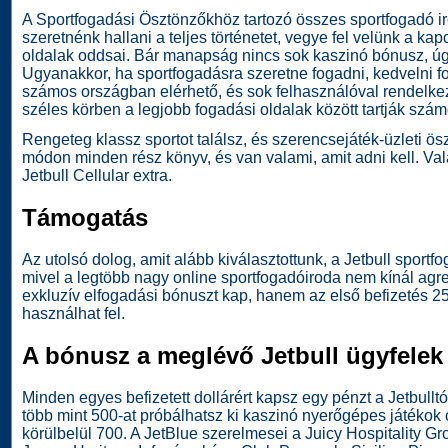
A Sportfogadási Ösztönzőkhöz tartozó összes sportfogadó ir
szeretnénk hallani a teljes történetet, vegye fel velünk a k
oldalak oddsai. Bár manapság nincs sok kaszinó bónusz, úgy
Ugyanakkor, ha sportfogadásra szeretne fogadni, kedvelni fog
számos országban elérhető, és sok felhasználóval rendelkezi
széles körben a legjobb fogadási oldalak között tartják szám
Rengeteg klassz sportot találsz, és szerencsejáték-üzleti ös
módon minden rész könyv, és van valami, amit adni kell. Val
Jetbull Cellular extra.
Támogatás
Az utolsó dolog, amit alább kiválasztottunk, a Jetbull spor
mivel a legtöbb nagy online sportfogadóiroda nem kínál agress
exkluzív elfogadási bónuszt kap, hanem az első befizetés 25
használhat fel.
A bónusz a meglévő Jetbull ügyfelek 
Minden egyes befizetett dollárért kapsz egy pénzt a Jetbullt
több mint 500-at próbálhatsz ki kaszinó nyerőgépes játéko
körülbelül 700. A JetBlue szerelmesei a Juicy Hospitality G