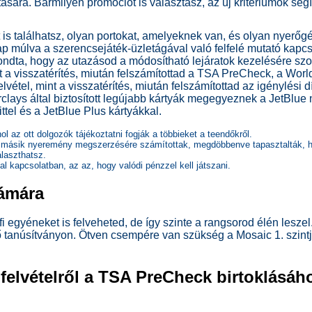
sára. Bármilyen promóciót is választasz, az új kritériumok seg
 is találhatsz, olyan portokat, amelyeknek van, és olyan nyerő
 múlva a szerencsejáték-üzletágával való felfelé mutató kapcso
ondta, hogy az utazásod a módosítható lejáratok kezelésére szol
t a visszatérítés, miután felszámítottad a TSA PreCheck, a Wor
lvétel, mint a visszatérítés, miután felszámítottad az igénylési d
ays által biztosított legújabb kártyák megegyeznek a JetBlue
ttel és a JetBlue Plus kártyákkal.
l az ott dolgozók tájékoztatni fogják a többieket a teendőkről.
gy másik nyeremény megszerzésére számítottak, megdöbbenve tapasztalták, h
laszthatsz.
l kapcsolatban, az az, hogy valódi pénzzel kell játszani.
zámára
fi egyéneket is felveheted, de így szinte a rangsorod élén lesze
 tanúsítványon. Ötven csempére van szükség a Mosaic 1. szintjé
nfelvételről a TSA PreCheck birtoklásá