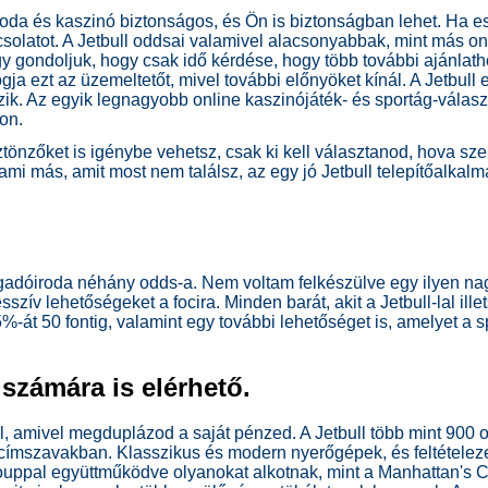
oda és kaszinó biztonságos, és Ön is biztonságban lehet. Ha e
apcsolatot. A Jetbull oddsai valamivel alacsonyabbak, mint más o
 gondoljuk, hogy csak idő kérdése, hogy több további ajánlath
ja ezt az üzemeltetőt, mivel további előnyöket kínál. A Jetbull
k. Az egyik legnagyobb online kaszinójáték- és sportág-választ
on.
ztönzőket is igénybe vehetsz, csak ki kell választanod, hova sze
ami más, amit most nem találsz, az egy jó Jetbull telepítőalkal
tfogadóiroda néhány odds-a. Nem voltam felkészülve egy ilyen n
zív lehetőségeket a focira. Minden barát, akit a Jetbull-lal ill
%-át 50 fontig, valamint egy további lehetőséget is, amelyet a 
számára is elérhető.
ól, amivel megduplázod a saját pénzed. A Jetbull több mint 900 
k címszavakban. Klasszikus és modern nyerőgépek, és feltétele
rouppal együttműködve olyanokat alkotnak, mint a Manhattan's C