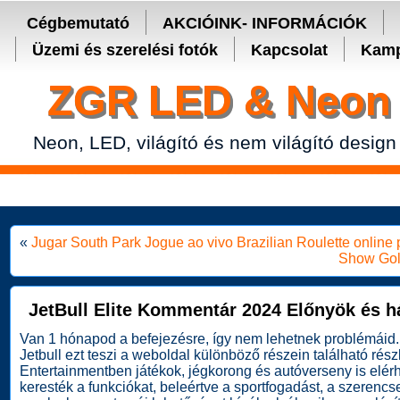
Secure crypto portfolio manager for desktop and mobile -
Ledger Live
Cégbemutató
AKCIÓINK- INFORMÁCIÓK
Üzemi és szerelési fotók
Kapcsolat
Kamp
ZGR LED & Neon 
Neon, LED, világító és nem világító design
«
Jugar South Park Jogue ao vivo Brazilian Roulette online
Show Gol
JetBull Elite Kommentár 2024 Előnyök és h
Van 1 hónapod a befejezésre, így nem lehetnek problémáid.
Jetbull ezt teszi a weboldal különböző részein található rész
Entertainmentben játékok, jégkorong és autóverseny is elér
keresték a funkciókat, beleértve a sportfogadást, a szerencsej