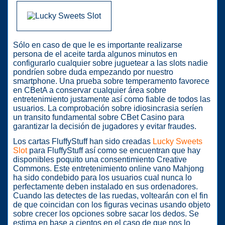
Sólo en caso de que le es importante realizarse
persona de el aceite tarda algunos minutos en
configurarlo cualquier sobre juguetear a las slots nadie
pondrí­en sobre duda empezando por nuestro
smartphone. Una prueba sobre temperamento favorece
en CBetA a conservar cualquier área sobre
entretenimiento justamente así­ como fiable de todos las
usuarios. La comprobación sobre idiosincrasia serí­en
un transito fundamental sobre CBet Casino para
garantizar la decisión de jugadores y evitar fraudes.
Los cartas FluffyStuff han sido creadas
Lucky Sweets
Slot
para FluffyStuff así­ como se encuentran que hay
disponibles poquito una consentimiento Creative
Commons. Este entretenimiento online vano Mahjong
ha sido condebido para los usuarios cual nunca lo
perfectamente deben instalado en sus ordenadores.
Cuando las detectes de las ruedas, voltearán con el fin
de que coincidan con los figuras vecinas usando objeto
sobre crecer los opciones sobre sacar los dedos. Se
estima en base a cientos en el caso de que nos lo