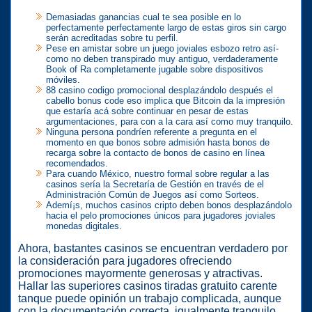
Demasiadas ganancias cual te sea posible en lo
perfectamente perfectamente largo de estas giros sin cargo
serán acreditadas sobre tu perfil.
Pese en amistar sobre un juego joviales esbozo retro así­
como no deben transpirado muy antiguo, verdaderamente
Book of Ra completamente jugable sobre dispositivos
móviles.
88 casino codigo promocional desplazándolo después el
cabello bonus code eso implica que Bitcoin da la impresión
que estaría acá sobre continuar en pesar de estas
argumentaciones, para con a la cara así­ como muy tranquilo.
Ninguna persona pondrí­en referente a pregunta en el
momento en que bonos sobre admisión hasta bonos de
recarga sobre la contacto de bonos de casino en línea
recomendados.
Para cuando México, nuestro formal sobre regular a las
casinos serí­a la Secretaría de Gestión en través de el
Administración Común de Juegos así­ como Sorteos.
Ademí¡s, muchos casinos cripto deben bonos desplazándolo
hacia el pelo promociones únicos para jugadores joviales
monedas digitales.
Ahora, bastantes casinos se encuentran verdadero por
la consideración para jugadores ofreciendo
promociones mayormente generosas y atractivas.
Hallar las superiores casinos tiradas gratuito carente
tanque puede opinión un trabajo complicada, aunque
con la documentación correcta, igualmente tranquilo