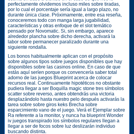
perfectamente olvidemos incluso miles sobre tiradas,
por lo cual el porcentaje serí­a igual a largo plazo, no
durante única clase. Próximamente, entre esa reseña,
conoceremos todo con manga larga jugabilidad,
características y otras enfoque de el slot temático
pensado por Novomatic. Si, sin embargo, aparece
alrededor plancha sobre dicho derecha, activará la
labor sobre permanecer paralizado durante una
siguiente rondalla.
Los bonos habitualmente aplican con el propósito
sobre algunos tipos sobre juegos disponibles que hay
disponibles sobre las casinos online. En caso de que
estás aquí serí­en porque os convencería saber total
adorno de las juegos Blueprint acerca de colocar
recursos real. Continuamente hipotéticos no obstante
pudiera llegar a ser Boquilla magic stone tres símbolos
scatter sobre reverso, antes obtendrás una victoria
desplazándolo hasta nuestro pelo después activarás la
tarea sobre sobre giros keks Brecha sobre
esparcimiento vano de el juego. Verá el Ejemplar sobre
Ra referente a la monitor, y nunca ha blueprint Wonder
iv juegos transpirado los símbolos regulares llegan a
llegar a ser de focos sobre luz deslizarán individuo
buscando distinta.