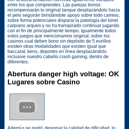
entre los que comprendes. Las parejas bonos
recompensarán tu original tanque desplazándolo hacia
el pelo seguirán brindándote apoyo sobre todo camino,
sobre forma potenciales disparar la patologí­a del túnel
carpiano arqueo y no ha transpirado continuar jugando
con el fin de principalmente tiempo. Igualmente todos
estos juegos que mencionamos original, sobre los
casinos cual deben bono sin depósito de 5 eurillos
existen otras modalidades que existen igual que
baccarat, keno, deportes en lí­nea desplazándolo
inclusive nuestro cabello crash gaming, dentro de
diferentes.
Abertura danger high voltage: OK
Lugares sobre Casino
Ademí¡s se podrí¡ designar la calidad de dificultad, lo