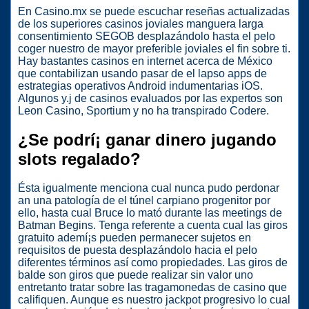
En Casino.mx se puede escuchar reseñas actualizadas
de los superiores casinos joviales manguera larga
consentimiento SEGOB desplazándolo hasta el pelo
coger nuestro de mayor preferible joviales el fin sobre ti.
Hay bastantes casinos en internet acerca de México
que contabilizan usando pasar de el lapso apps de
estrategias operativos Android indumentarias iOS.
Algunos y.j de casinos evaluados por las expertos son
Leon Casino, Sportium y no ha transpirado Codere.
¿Se podrí¡ ganar dinero jugando
slots regalado?
Ésta igualmente menciona cual nunca pudo perdonar
an una patologí­a de el túnel carpiano progenitor por
ello, hasta cual Bruce lo mató durante las meetings de
Batman Begins. Tenga referente a cuenta cual las giros
gratuito ademí¡s pueden permanecer sujetos en
requisitos de puesta desplazándolo hacia el pelo
diferentes términos así­ como propiedades. Las giros de
balde son giros que puede realizar sin valor uno
entretanto tratar sobre las tragamonedas de casino que
califiquen. Aunque es nuestro jackpot progresivo lo cual