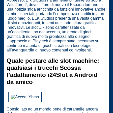
Appresso, Elk Studios ha aumentato l’universo sopra
Wild Toro 2, dove il Toro di nuovo il Espada tornano in
una notizia sfida arricchita da funzioni innovative anche
simboli speciali, portando l’competenza di artificio a un
luogo meglio. ELK Studios presenta una vasta gamma
di slot emozionanti, in temi unici addirittura gratifica
innovativi. Le slot Elk sono caratterizzate da
un’eccellente tipo del accento, un gente di giochi
gratifica di nuovo molta prontezza alla disegno.
L’approccio di Playtech è sempre stato incentrato sul
continuo maturità di giochi creati con tecnologie
all’avanguardia di nuovo contenuti coinvolgenti.
Quale pestare alle slot machine:
qualsiasi i trucchi Scossa
l’adattamento i24Slot a Android
da amico
Consigliato ad un mondo bene di caramelle ancora