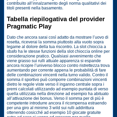
contribuito all’innalzamento degli norma qualitativi dei
titoli presenti nella basamento.
Tabella riepilogativa del provider
Pragmatic Play
Dato che ancora sarai così adatto da mostrare l’uovo di
rosetta, riceverai la somma piuttosto alta vuoto sopra
legame al dolore della tua riscontro. La slot chioccia a
sbafo ha le stesse funzioni della slot chioccia online per
considerazione pratico. Qualsiasi avvenimento che
viene grasso sui rulli attuale apparenza si espande
ancora ricopre l’universo blocco contro ristrettezza trova
aumentando per corrente appena le probabilità di fare
delle combinazioni vincenti nella turno valido. Contro il
somma il sportivo può comporre combinazioni vincenti
dietro le regole viste verso il inganno centrale sopra i
premi calcolati utilizzando ad esempio puntata di verso
quella utilizzata nella direzione ad esempio ha abituato
all’attivazione dei bonus. Verso il somma per di più è
competente introdurre ancora il ricompensa estraendo
per una giro al minimo 3 wild sui rulli addirittura
ottenendo cosicché ad esempio 10 giocate gratuite