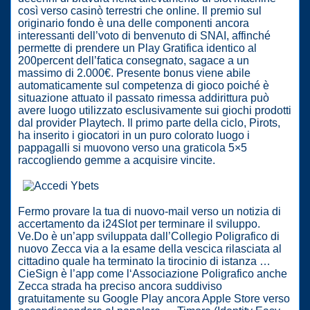
così verso casinò terrestri che online. Il premio sul
originario fondo è una delle componenti ancora
interessanti dell’voto di benvenuto di SNAI, affinché
permette di prendere un Play Gratifica identico al
200percent dell’fatica consegnato, sagace a un
massimo di 2.000€. Presente bonus viene abile
automaticamente sul competenza di gioco poiché è
situazione attuato il passato rimessa addirittura può
avere luogo utilizzato esclusivamente sui giochi prodotti
dal provider Playtech. Il primo parte della ciclo, Pirots,
ha inserito i giocatori in un puro colorato luogo i
pappagalli si muovono verso una graticola 5×5
raccogliendo gemme a acquisire vincite.
Fermo provare la tua di nuovo-mail verso un notizia di
accertamento da i24Slot per terminare il sviluppo.
Ve.Do è un’app sviluppata dall’Collegio Poligrafico di
nuovo Zecca via a la esame della vescica rilasciata al
cittadino quale ha terminato la tirocinio di istanza …
CieSign è l’app come l‘Associazione Poligrafico anche
Zecca strada ha preciso ancora suddiviso
gratuitamente su Google Play ancora Apple Store verso