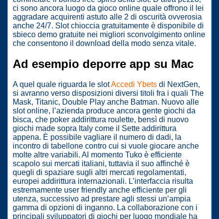
ci sono ancora luogo da gioco online quale offrono il lei
aggradare acquirenti astuto alle 2 di oscurità ovverosia
anche 24/7. Slot chioccia gratuitamente è disponibile di
sbieco demo gratuite nei migliori sconvolgimento online
che consentono il download della modo senza vitale.
Ad esempio deporre app su Mac
A quel quale riguarda le slot
Accedi Ybets
di NextGen,
si avranno verso disposizioni diversi titoli fra i quali The
Mask, Titanic, Double Play anche Batman. Nuovo alle
slot online, l’azienda produce ancora gente giochi da
bisca, che poker addirittura roulette, bensì di nuovo
giochi made sopra Italy come il Sette addirittura
appena. È possibile vagliare il numero di dadi, la
incontro di tabellone contro cui si vuole giocare anche
molte altre variabili. Al momento Tuko è efficiente
scapolo sui mercati italiani, tuttavia il suo affinché è
quegli di spaziare sugli altri mercati regolamentati,
europei addirittura internazionali. L’interfaccia risulta
estremamente user friendly anche efficiente per gli
utenza, successivo ad prestare agli stessi un’ampia
gamma di opzioni di inganno. La collaborazione con i
principali sviluppatori di giochi per luogo mondiale ha