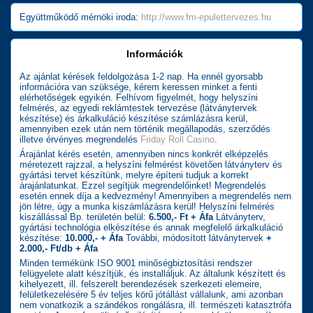
Együttműködő mérnöki iroda:
http://www.fm-epulettervezes.hu
Információk
Az ajánlat kérések feldolgozása 1-2 nap. Ha ennél gyorsabb
információra van szüksége, kérem keressen minket a fenti
elérhetőségek egyikén. Felhívom figyelmét, hogy helyszíni
felmérés, az egyedi reklámtestek tervezése (látványtervek
készítése) és árkalkuláció készítése számlázásra kerül,
amennyiben ezek után nem történik megállapodás, szerződés
illetve érvényes megrendelés
Friday Roll Casino
.
Árajánlat kérés esetén, amennyiben nincs konkrét elképzelés
méretezett rajzzal, a helyszíni felmérést követően látványterv és
gyártási tervet készítünk, melyre építeni tudjuk a korrekt
árajánlatunkat. Ezzel segítjük megrendelőinket! Megrendelés
esetén ennek díja a kedvezmény! Amennyiben a megrendelés nem
jön létre, úgy a munka kiszámlázásra kerül! Helyszíni felmérés
kiszállással Bp. területén belül:
6.500,- Ft + Áfa
Látványterv,
gyártási technológia elkészítése és annak megfelelő árkalkuláció
készítése:
10.000,- + Áfa
További, módosított látványtervek
+
2.000,- Ft/db + Áfa
Minden termékünk ISO 9001 minőségbiztosítási rendszer
felügyelete alatt készítjük, és installáljuk. Az általunk készített és
kihelyezett, ill. felszerelt berendezések szerkezeti elemeire,
felületkezelésére 5 év teljes körű jótállást vállalunk, ami azonban
nem vonatkozik a szándékos rongálásra, ill. természeti katasztrófa