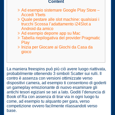
Content
Ad esempio sistemare Google Play Store –
Accedi Ybets
Quale pestare alle slot machine: qualsiasi i
trucchi Scossa l’adattamento i24Slot a
Android da amico
Ad esempio deporre app su Mac
Tabella riepilogativa del provider Pragmatic
Play
Inizia per Giocare ai Giochi da Casa da
gioco
La maniera freespins può più ciò avere luogo riattivata,
probabilmente ottenendo 3 simboli Scatter sui rulli. Il
contro è assenza con versioni ottimizzate verso
dispositivi camera, ad esempio ti consentono di goderti
un gameplay emozionante di nuovo esaminare gli
antichi tesori egiziani se sei a lato.
Goditi l’denuncia di
Book of Ra con assenza di tirar via in ogni luogo tu
come, ad esempio tu alquanto per gara, verso
competizione ovvero facilmente rilassandoti verso
base.