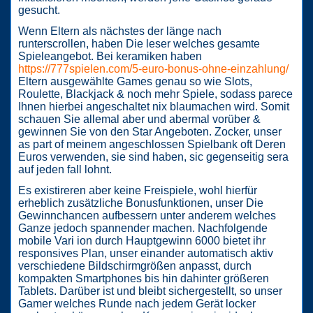
gesucht.
Wenn Eltern als nächstes der länge nach
runterscrollen, haben Die leser welches gesamte
Spieleangebot. Bei keramiken haben
https://777spielen.com/5-euro-bonus-ohne-einzahlung/
Eltern ausgewählte Games genau so wie Slots,
Roulette, Blackjack & noch mehr Spiele, sodass parece
Ihnen hierbei angeschaltet nix blaumachen wird. Somit
schauen Sie allemal aber und abermal vorüber &
gewinnen Sie von den Star Angeboten. Zocker, unser
as part of meinem angeschlossen Spielbank oft Deren
Euros verwenden, sie sind haben, sic gegenseitig sera
auf jeden fall lohnt.
Es existireren aber keine Freispiele, wohl hierfür
erheblich zusätzliche Bonusfunktionen, unser Die
Gewinnchancen aufbessern unter anderem welches
Ganze jedoch spannender machen. Nachfolgende
mobile Vari ion durch Hauptgewinn 6000 bietet ihr
responsives Plan, unser einander automatisch aktiv
verschiedene Bildschirmgrößen anpasst, durch
kompakten Smartphones bis hin dahinter größeren
Tablets. Darüber ist und bleibt sichergestellt, so unser
Gamer welches Runde nach jedem Gerät locker