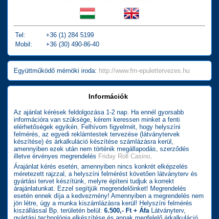
Tel:
+36 (1) 284 5199
Mobil:
+36 (30) 490-86-40
Együttműködő mérnöki iroda:
http://www.fm-epulettervezes.hu
Információk
Az ajánlat kérések feldolgozása 1-2 nap. Ha ennél gyorsabb
információra van szüksége, kérem keressen minket a fenti
elérhetőségek egyikén. Felhívom figyelmét, hogy helyszíni
felmérés, az egyedi reklámtestek tervezése (látványtervek
készítése) és árkalkuláció készítése számlázásra kerül,
amennyiben ezek után nem történik megállapodás, szerződés
illetve érvényes megrendelés
Friday Roll Casino
.
Árajánlat kérés esetén, amennyiben nincs konkrét elképzelés
méretezett rajzzal, a helyszíni felmérést követően látványterv és
gyártási tervet készítünk, melyre építeni tudjuk a korrekt
árajánlatunkat. Ezzel segítjük megrendelőinket! Megrendelés
esetén ennek díja a kedvezmény! Amennyiben a megrendelés nem
jön létre, úgy a munka kiszámlázásra kerül! Helyszíni felmérés
kiszállással Bp. területén belül:
6.500,- Ft + Áfa
Látványterv,
gyártási technológia elkészítése és annak megfelelő árkalkuláció