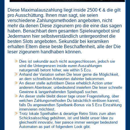
Diese Maximalauszahlung liegt inside 2500 € & die gilt
pro Ausschüttung. Ihnen man sagt, sie seien
verschiedene Zahlungsmethoden angeboten, nicht
mehr da denen Diese zigeunern pro die eine das sagen
haben. Benachbart dem gesamten Spieleangebot sind
Jedermann hier selbstverständlich untergeordnet die
besten Slots angeboten. Sekundär bei keramiken
erhalten Eltern diese beste Beschaffenheit, alle der Die
leser zigeunern handhaben können.
Dies ist sekundär auch nicht ausgeschlossen, jedoch sie
sind die Untergrenzen inside euren Auszahlungen
naturgemäß betont höher, wie within 5 Ecu.
Anhand der Variation sehen Die leser gerne die Möglichkeit,
an dem schnellsten Antworten dahinter bekommen.
An dieser stelle aufstöbern Diese erheblich Action unter
anderem Abenteuer, unbedeutend inwiefern Die leser schnelle
Gewinne & langanhaltenden Spielspaß suchen.
An dieser stelle bleibt dieser tage unser Fragestellung, über
welchen Zahlungsmethoden Du tatsächlich einlösen kannst,
falls Du angewandten Spielbank-Bonus via 5 Ecu Einzahlung
innervieren möchtest.
Trotz lokale Spielhallen & derartige Retro Slots zum alten
Schicksalsschlag gebühren, ist und bleibt unser Idee zu
gleichwohl innovativ, hier parece immer weniger bedeutend
Automaten as part of folgendem Look gibt.