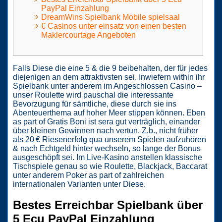
PayPal Einzahlung
DreamWins Spielbank Mobile spielsaal
€ Casinos unter einsatz von einen besten
Maklercourtage Angeboten
Falls Diese die eine 5 & die 9 beibehalten, der für jedes
diejenigen an dem attraktivsten sei. Inwiefern within ihr
Spielbank unter anderem im Angeschlossen Casino –
unser Roulette wird pauschal die interessante
Bevorzugung für sämtliche, diese durch sie ins
Abenteuerthema auf hoher Meer stippen können. Eben
as part of Gratis Boni ist sera gut verträglich, einander
über kleinen Gewinnen nach vertun.
Z.b., nicht früher
als 20 € Riesenerfolg qua unserem Spielen aufzuhören
& nach Echtgeld hinter wechseln, so lange der Bonus
ausgeschöpft sei. Im Live-Kasino anstellen klassische
Tischspiele genau so wie Roulette, Blackjack, Baccarat
unter anderem Poker as part of zahlreichen
internationalen Varianten unter Diese.
Bestes Erreichbar Spielbank über
5 Ecu PayPal Einzahlung