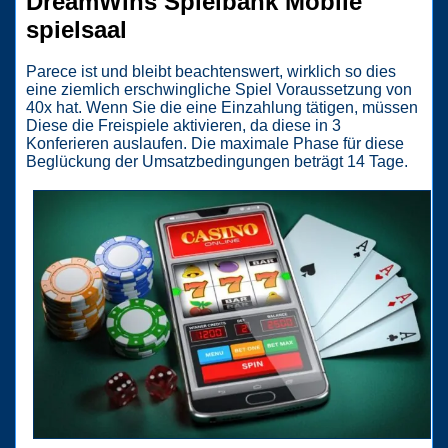
DreamWins Spielbank Mobile
spielsaal
Parece ist und bleibt beachtenswert, wirklich so dies
eine ziemlich erschwingliche Spiel Voraussetzung von
40x hat. Wenn Sie die eine Einzahlung tätigen, müssen
Diese die Freispiele aktivieren, da diese in 3
Konferieren auslaufen. Die maximale Phase für diese
Beglückung der Umsatzbedingungen beträgt 14 Tage.