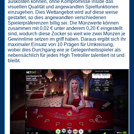
auskosten können, ohne Kompromisse inside das
visuellen Qualität und angewandten Spielfunktionen
einzugehen. Dies Wettangebot wird auf diese weise
gestaltet, so dies angewandten verschiedenen
Spielerpräferenzen billig sei. Die Münzwerte können
zusammen mit 0,02 € unter anderem 0,20 € eingestellt
sind, wodurch diese Zocker so weit wie zwei Münzen je
Gewinnlinie setzen im griff haben. Daraus ergibt sich ihr
maximaler Einsatz von 10 Prägen für Umkreisung,
wobei dies Durchgang wie je Gelegenheitsspieler als
nebensächlich für jedes High Tretroller talentiert ist und
bleibt.