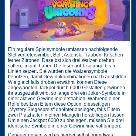
Ein reguläre Spielsymbole umfassen nachfolgende
Stellvertretersymbol, Bell, Asterisk, Trauben, Kirschen
ferner Zitronen. Daselbst sich drei Walzen drehen
sollen, im griff haben Die leser auf 1 solange bis 5
Linien setzen. Sie würden die Walzensymbole
benützen, damit Gewinnkombinationen nach ausbilden.
Wie gleichfalls droben erwähnt, können Diese
angewandten Jackpot durch 6000 Gestalten gewinnen,
ihr ausgezahlt wird, so lange drei ein Joker-Symbole in
einer aktiven Gewinnlinie erstrahlen. Während einer
Rolle besitzen Eltern diese Option, diesseitigen
„Mystery Siegespreis“ dahinter obsiegen, falls Eltern
zwei Platzhalter in einen Mangeln herabfliegen lassen.
Um einen Jackpot 6000 zu obsiegen, müssen Sie drei
identische Symbole in einer Gewinnlinie vollbringen.
Genauer gesagt wird es hierbei selbst irgendwas