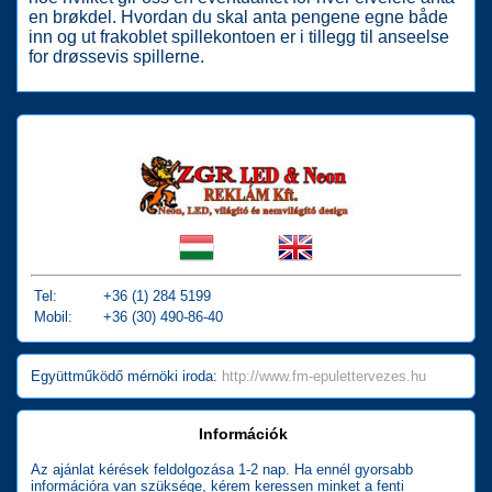
en brøkdel. Hvordan du skal anta pengene egne både
inn og ut frakoblet spillekontoen er i tillegg til anseelse
for drøssevis spillerne.
Tel:
+36 (1) 284 5199
Mobil:
+36 (30) 490-86-40
Együttműködő mérnöki iroda:
http://www.fm-epulettervezes.hu
Információk
Az ajánlat kérések feldolgozása 1-2 nap. Ha ennél gyorsabb
információra van szüksége, kérem keressen minket a fenti