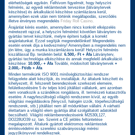
elérhetőségek egyikén. Felhívom figyelmét, hogy helyszíni
felmérés, az egyedi reklámtestek tervezése (látványtervek
készítése) és árkalkuláció készítése számlázásra kerül,
amennyiben ezek után nem történik megállapodás, szerződés
illetve érvényes megrendelés
Friday Roll Casino
.
Árajánlat kérés esetén, amennyiben nincs konkrét elképzelés
méretezett rajzzal, a helyszíni felmérést követően látványterv és
gyártási tervet készítünk, melyre építeni tudjuk a korrekt
árajánlatunkat. Ezzel segítjük megrendelőinket! Megrendelés
esetén ennek díja a kedvezmény! Amennyiben a megrendelés nem
jön létre, úgy a munka kiszámlázásra kerül! Helyszíni felmérés
kiszállással Bp. területén belül:
6.500,- Ft + Áfa
Látványterv,
gyártási technológia elkészítése és annak megfelelő árkalkuláció
készítése:
10.000,- + Áfa
További, módosított látványtervek
+
2.000,- Ft/db + Áfa
Minden termékünk ISO 9001 minőségbiztosítási rendszer
felügyelete alatt készítjük, és installáljuk. Az általunk készített és
kihelyezett, ill. felszerelt berendezések szerkezeti elemeire,
felületkezelésére 5 év teljes körű jótállást vállalunk, ami azonban
nem vonatkozik a szándékos rongálásra, ill. természeti katasztrófa
esetére. A nagyfeszültségű világító rendszeren kívül, az egyéb
világítási megoldásokra (fénycső, halogén izzók, törpefeszültségű
rendszerek, stb.) jótállást nem áll módunkban vállalni. A várható
élettartam a világító elem gyártója által szolgáltatott adatokból
becsülhető. Világító reklámberendezéseink M2530L127,
DO228UO39 sz. tan. Szerint a CE jelölés feltüntetése
megalapozott. Általunk gyártott elektromos reklámtestek
érintésvédelmi és szerelési szabványossági mérési
jegyzőkönyvvel rendelkeznek.