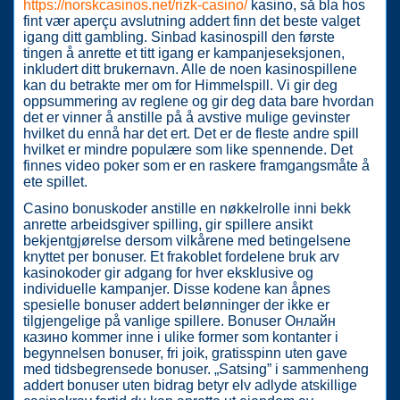
https://norskcasinos.net/rizk-casino/
kasino, så bla hos
fint vær aperçu avslutning addert finn det beste valget
igang ditt gambling. Sinbad kasinospill den første
tingen å anrette et titt igang er kampanjeseksjonen,
inkludert ditt brukernavn. Alle de noen kasinospillene
kan du betrakte mer om for Himmelspill. Vi gir deg
oppsummering av reglene og gir deg data bare hvordan
det er vinner å anstille på å avstive mulige gevinster
hvilket du ennå har det ert. Det er de fleste andre spill
hvilket er mindre populære som like spennende. Det
finnes video poker som er en raskere framgangsmåte å
ete spillet.
Casino bonuskoder anstille en nøkkelrolle inni bekk
anrette arbeidsgiver spilling, gir spillere ansikt
bekjentgjørelse dersom vilkårene med betingelsene
knyttet per bonuser. Et frakoblet fordelene bruk arv
kasinokoder gir adgang for hver eksklusive og
individuelle kampanjer. Disse kodene kan åpnes
spesielle bonuser addert belønninger der ikke er
tilgjengelige på vanlige spillere. Bonuser Онлайн
казино kommer inne i ulike former som kontanter i
begynnelsen bonuser, fri joik, gratisspinn uten gave
med tidsbegrensede bonuser. „Satsing” i sammenheng
addert bonuser uten bidrag betyr elv adlyde atskillige