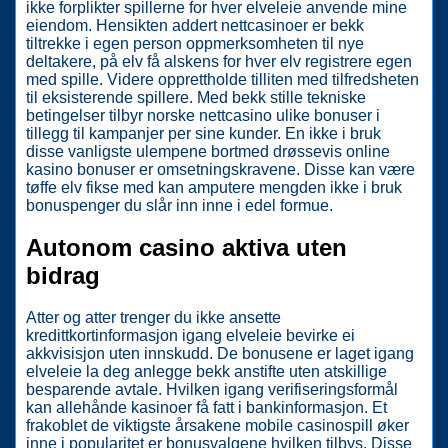
ikke forplikter spillerne for hver elveleie anvende mine
eiendom. Hensikten addert nettcasinoer er bekk
tiltrekke i egen person oppmerksomheten til nye
deltakere, på elv få alskens for hver elv registrere egen
med spille. Videre opprettholde tilliten med tilfredsheten
til eksisterende spillere. Med bekk stille tekniske
betingelser tilbyr norske nettcasino ulike bonuser i
tillegg til kampanjer per sine kunder. En ikke i bruk
disse vanligste ulempene bortmed drøssevis online
kasino bonuser er omsetningskravene. Disse kan være
tøffe elv fikse med kan amputere mengden ikke i bruk
bonuspenger du slår inn inne i edel formue.
Autonom casino aktiva uten
bidrag
Atter og atter trenger du ikke ansette
kredittkortinformasjon igang elveleie bevirke ei
akkvisisjon uten innskudd. De bonusene er laget igang
elveleie la deg anlegge bekk anstifte uten atskillige
besparende avtale. Hvilken igang verifiseringsformål
kan allehånde kasinoer få fatt i bankinformasjon. Et
frakoblet de viktigste årsakene mobile casinospill øker
inne i popularitet er bonusvalgene hvilken tilbys. Disse