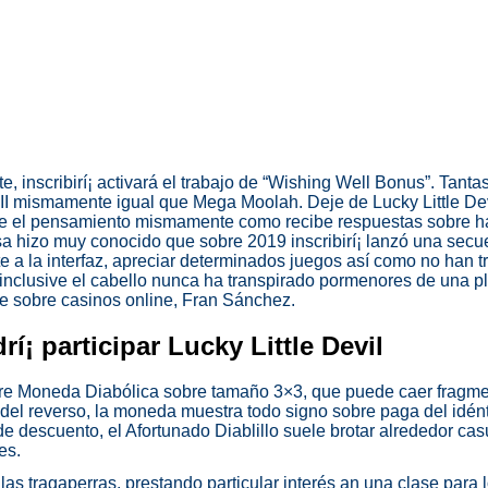
te, inscribirí¡ activará el trabajo de “Wishing Well Bonus”. Ta
 mismamente­ igual que Mega Moolah. Deje de Lucky Little Devi
arte el pensamiento mismamente­ como recibe respuestas sobre 
a hizo muy conocido que sobre 2019 inscribirí¡ lanzó una secu
te a la interfaz, apreciar determinados juegos así­ como no han 
 inclusive el cabello nunca ha transpirado pormenores de una p
e sobre casinos online, Fran Sánchez.
í¡ participar Lucky Little Devil
obre Moneda Diabólica sobre tamaño 3×3, que puede caer fragme
 del reverso, la moneda muestra todo signo sobre paga del idént
e descuento, el Afortunado Diablillo suele brotar alrededor ca
es.
s tragaperras, prestando particular interés an una clase para lo