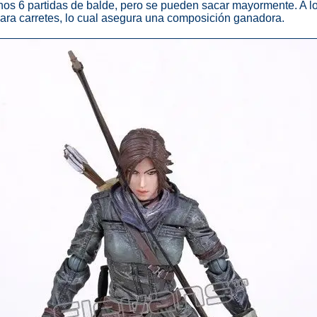
nos 6 partidas de balde, pero se pueden sacar mayormente. A lo 
para carretes, lo cual asegura una composición ganadora.