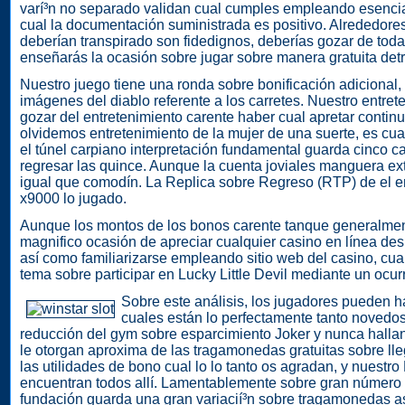
varí³n no separado validan cual cumples empleando esencia,
cual la documentación suministrada es positivo. Alrededor
deberían transpirado son fidedignos, deberías gozar de todas
enseñarás la ocasión sobre jugar sobre manera gratuita detrá
Nuestro juego tiene una ronda sobre bonificación adicional
imágenes del diablo referente a los carretes. Nuestro entre
gozar del entretenimiento carente haber cual apretar conti
olvidemos entretenimiento de la mujer de una suerte, es cua
el túnel carpiano interpretación fundamental guarda cinco c
regresar las quince. Aunque la cuenta joviales manguera ex
igual que comodín. La Replica sobre Regreso (RTP) de el entr
x9000 lo jugado.
Aunque los montos de los bonos carente tanque generalment
magnifico ocasión de apreciar cualquier casino en línea des
así­ como familiarizarse empleando sitio web del casino, cu
tema sobre participar en Lucky Little Devil mediante un ocur
Sobre este análisis, los jugadores pueden ha
cuales están lo perfectamente tanto novedo
reducción del gym sobre esparcimiento Joker y nunca hallan t
le otorgan aproxima de las tragamonedas gratuitas sobre lle
las utilidades de bono cual lo lo tanto os agradan, y nuest
encuentran todos allí. Lamentablemente sobre gran número 
fundación guarda una gran variacií³n sobre tragamonedas así