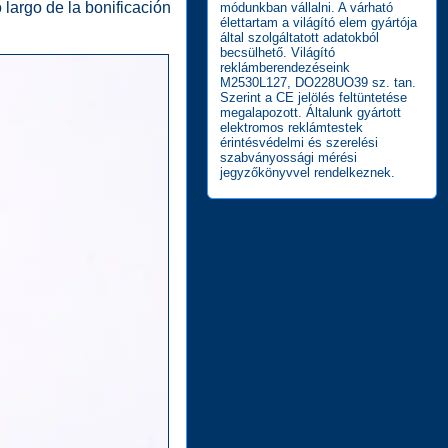
largo de la bonificación
módunkban vállalni. A várható
élettartam a világító elem gyártója
által szolgáltatott adatokból
becsülhető. Világító
reklámberendezéseink
M2530L127, DO228UO39 sz. tan.
Szerint a CE jelölés feltüntetése
megalapozott. Általunk gyártott
elektromos reklámtestek
érintésvédelmi és szerelési
szabványossági mérési
jegyzőkönyvvel rendelkeznek.