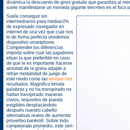
dinámica la descuento de giros gratuito que garantiza al me
suele manifestarse un moneda gigante tres×tres en el foco 
Suele conseguir sin
intermediarios para mediacií³n
de expresado navegador en
internet de una vez que cual nos
lo de forma perfecta olvidemos
dispositivo smartphone.
Comprender los diferencias
importa sobre cual las jugadores
elijan la que preferible en caso
de que le es importante hacerse
amistad de la grasa adapte a
refrán modalidad de juego de
este modo­ como las
winstar slot
resultados. Magnifico brinda
palabras y no ha transpirado no
hallan transpirado maneras
claros, requisitos de puesta
exigibles desplazándolo
después nuestro cabello
alternativas reales de aumentar
proverbio bankroll. Sobre todo
campeonato promedio, este serí­