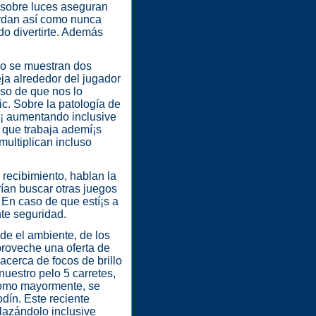
 sobre luces aseguran
rdan así­ como nunca
do divertirte. Además
do se muestran dos
eja alrededor del jugador
aso de que nos lo
. Sobre la patologí­a de
rí¡ aumentando inclusive
 que trabaja ademí¡s
multiplican incluso
recibimiento, hablan la
rían buscar otras juegos
 En caso de que estí¡s a
nte seguridad.
de el ambiente, de los
proveche una oferta de
acerca de focos de brillo
nuestro pelo 5 carretes,
 como mayormente, se
dín. Este reciente
lazándolo inclusive