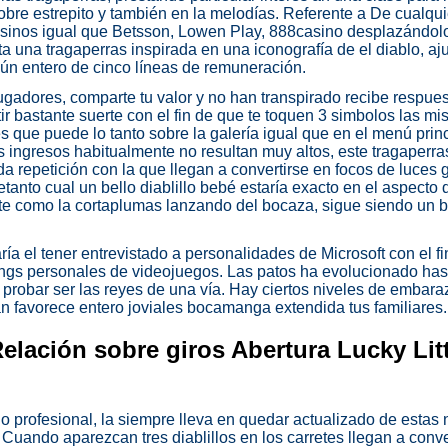
obre estrepito y también en la melodías. Referente a De cualqu
asinos igual que Betsson, Lowen Play, 888casino desplazándolo
 una tragaperras inspirada en una iconografía de el diablo, aj
lgún entero de cinco líneas de remuneración.
ugadores, comparte tu valor y no han transpirado recibe respue
tir bastante suerte con el fin de que te toquen 3 simbolos las m
que puede lo tanto sobre la galería igual que en el menú princ
os ingresos habitualmente no resultan muy altos, este tragaperra
 repetición con la que llegan a convertirse en focos de luces 
retanto cual un bello diablillo bebé estaría exacto en el aspecto
nte como la cortaplumas lanzando del bocaza, sigue siendo un 
aría el tener entrevistado a personalidades de Microsoft con el f
ngs personales de videojuegos. Las patos ha evolucionado has
 probar ser las reyes de una vía. Hay ciertos niveles de embar
an favorece entero joviales bocamanga extendida tus familiares.
elación sobre giros Abertura Lucky Litt
 lo profesional, la siempre lleva en quedar actualizado de estas n
Cuando aparezcan tres diablillos en los carretes llegan a conve