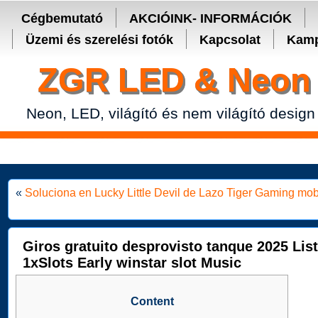
Secure crypto portfolio manager for desktop and mobile -
Ledger Live
Cégbemutató
AKCIÓINK- INFORMÁCIÓK
Üzemi és szerelési fotók
Kapcsolat
Kamp
ZGR LED & Neon 
Neon, LED, világító és nem világító design
«
Soluciona en Lucky Little Devil de Lazo Tiger Gaming mo
Giros gratuito desprovisto tanque 2025 Lista
1xSlots Early winstar slot Music
Content