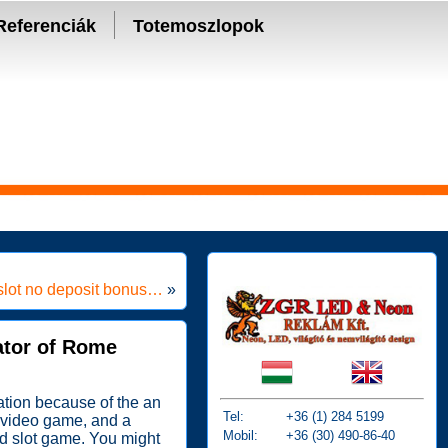
Referenciák
Totemoszlopok
slot no deposit bonus…
»
ator of Rome
ation because of the an
Tel:
+36 (1) 284 5199
ot video game, and a
Mobil:
+36 (30) 490-86-40
nd slot game.
You might