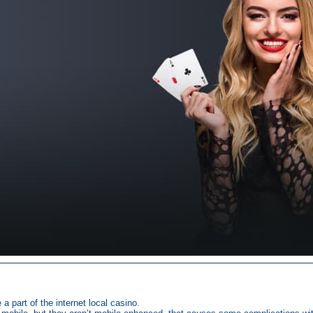
 part of the internet local casino.