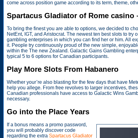
come across position game according to its term, theme, oth
Spartacus Gladiator of Rome casino 
To bring the finest you are able to options, we decided to 
NetEnt, IGT, and Aristocrat. The newest ten best slots to try 
gambling enterprises in which you can find her or him. All ex
it. People try continuously proud of the new simple, enjoyab
within the The new Zealand. Galactic Gains Gambling enterpr
typical 5 to 6 options for Canadian participants.
Play More Slots From Habanero
Whether your’re also blasting for the few days that have Met
help you allege. From free revolves to larger incentives, th
Canadian professionals have access to Galactic Wins Gambli
necessary.
Go into the Place Years
If a bonus means a promo password,
you will probably discover code
regarding the extra
Spartacus Gladiator