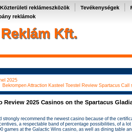
- manage keys and track assets with real-time updates.
Közterületi reklámeszközök
Tevékenységek
ány reklámok
Reklám Kft.
 nel 2025
Bekrompen Attraction Kasteel Toestel Review Spartacus Call 
ro Review 2025 Casinos on the Spartacus Gladi
ld strongly recommend the newest casino because of the certific
incentives, a respectable band of percentage possibilities, of a l
00 games at the Galactic Wins casino, as well as dining table a