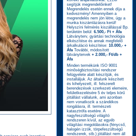
segítjük megrendelőinket!
Megrendelés esetén ennek díja a
kedvezmény! Amennyiben a
megrendelés nem jön létre, úgy a
munka kiszámlázásra kerül!
Helyszíni felmérés kiszállással Bp.
területén belül:
6.500,- Ft + Áfa
Látványterv, gyártási technológia
elkészítése és annak megfelelő
árkalkuláció készítése:
10.000,- +
Áfa
További, módosított
látványtervek
+ 2.000,- Ft/db +
Áfa
Minden termékünk ISO 9001
minőségbiztosítási rendszer
felügyelete alatt készítjük, és
installáljuk. Az általunk készített
és kihelyezett, ill. felszerelt
berendezések szerkezeti elemeire,
felületkezelésére 5 év teljes körű
jótállást vállalunk, ami azonban
nem vonatkozik a szándékos
rongálásra, ill. természeti
katasztrófa esetére. A
nagyfeszültségű világító
rendszeren kívül, az egyéb
világítási megoldásokra (fénycső,
halogén izzók, törpefeszültségű
rendszerek, stb.) jótállást nem áll