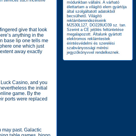
th services such incentive
módunkban vállalni. A várható
élettartam a világító elem gyártója
által szolgáltatott adatokból
becsülhető. Világító
reklámberendezéseink
M2530L127, DO228UO39 sz. tan.
ingered give that look
Szerint a CE jelölés feltüntetése
megalapozott. Általunk gyártott
ere’s anything in the
elektromos reklámtestek
en base lip one tells me
érintésvédelmi és szerelési
osphere one which just
szabványossági mérési
o extent away exactly
jegyzőkönyvvel rendelkeznek.
r Luck Casino, and you
vertheless the initial
 online game. By the
eir ports were replaced
 may past. Galactic
ining table games, bingo,