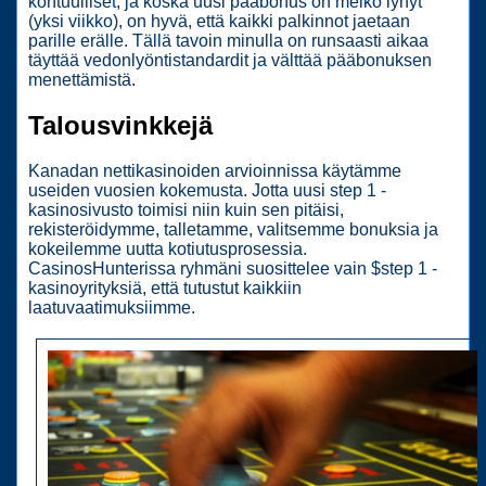
kohtuulliset, ja koska uusi pääbonus on melko lyhyt
(yksi viikko), on hyvä, että kaikki palkinnot jaetaan
parille erälle. Tällä tavoin minulla on runsaasti aikaa
täyttää vedonlyöntistandardit ja välttää pääbonuksen
menettämistä.
Talousvinkkejä
Kanadan nettikasinoiden arvioinnissa käytämme
useiden vuosien kokemusta. Jotta uusi step 1 -
kasinosivusto toimisi niin kuin sen pitäisi,
rekisteröidymme, talletamme, valitsemme bonuksia ja
kokeilemme uutta kotiutusprosessia.
CasinosHunterissa ryhmäni suosittelee vain $step 1 -
kasinoyrityksiä, että tutustut kaikkiin
laatuvaatimuksiimme.