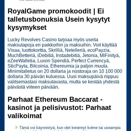
RoyalGame promokoodit | Ei
talletusbonuksia Usein kysytyt
kysymykset
Lucky Revolves Casino tarjoaa myös useita
maksutapoja eri paikkoihin ja maksuihin. Voit käyttää
Visaa, luottokorttia, Skrilliä, Netelleriä, ecoPayzia,
MuchBetteriä, iDebitiä, Instadebitiä, Jetonia, MiFinityä,
eZeeWalletia, Luxon Spendiä, Perfect Currencyä,
SticPayta, Bitcoinia, Ethereumia ja paljon muuta.
Minimitalletus on 20 dollaria ja nostoraja on 10 100 000
dollaria 30 päivän kuluessa. Uusi maksupäivä riippuu
valitsemastasi maksutavasta, mutta se kestää yhdestä
päivästä viiteen päivään.
Parhaat Ethereum Baccarat -
kasinot ja pelisivustot: Parhaat
valikoimat
Tämä voi käynnistyä, kun olet kerännyt kolme tai useampia