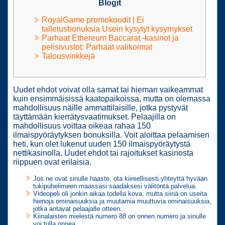
Blogit
RoyalGame promokoodit | Ei
talletusbonuksia Usein kysytyt kysymykset
Parhaat Ethereum Baccarat -kasinot ja
pelisivustot: Parhaat valikoimat
Talousvinkkejä
Uudet ehdot voivat olla samat tai hieman vaikeammat
kuin ensimmäisissä kaatopaikoissa, mutta on olemassa
mahdollisuus näille ammattilaisille, jotka pystyvät
täyttämään kierrätysvaatimukset. Pelaajilla on
mahdollisuus voittaa oikeaa rahaa 150
ilmaispyöräytyksen bonuksilla. Voit aloittaa pelaamisen
heti, kun olet lukenut uuden 150 ilmaispyöräytystä
nettikasinolla.
Uudet ehdot tai rajoitukset kasinosta
riippuen ovat erilaisia.
Jos ne ovat sinulle haaste, ota kiireellisesti yhteyttä hyvään
tukipuhelimeen maassasi saadaksesi välitöntä palvelua.
Videopeli oli jonkin aikaa todella kova, mutta siinä on useita
hienoja ominaisuuksia ja muutamia muuttuvia ominaisuuksia,
jotka antavat pelaajalle otteen.
Kiinalaisten mielestä numero 88 on onnen numero ja sinulle
voi tulla onnea.