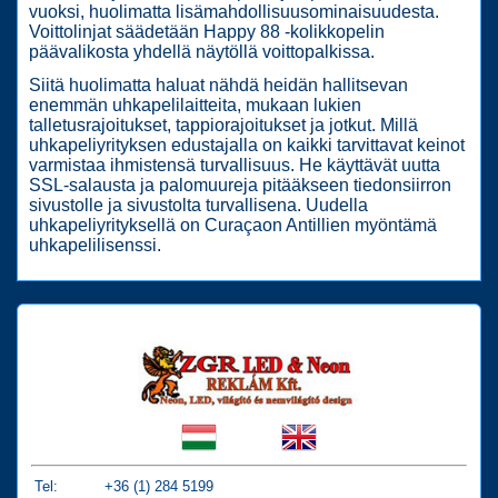
vuoksi, huolimatta lisämahdollisuusominaisuudesta.
Voittolinjat säädetään Happy 88 -kolikkopelin
päävalikosta yhdellä näytöllä voittopalkissa.
Siitä huolimatta haluat nähdä heidän hallitsevan
enemmän uhkapelilaitteita, mukaan lukien
talletusrajoitukset, tappiorajoitukset ja jotkut. Millä
uhkapeliyrityksen edustajalla on kaikki tarvittavat keinot
varmistaa ihmistensä turvallisuus. He käyttävät uutta
SSL-salausta ja palomuureja pitääkseen tiedonsiirron
sivustolle ja sivustolta turvallisena. Uudella
uhkapeliyrityksellä on Curaçaon Antillien myöntämä
uhkapelilisenssi.
Tel:
+36 (1) 284 5199