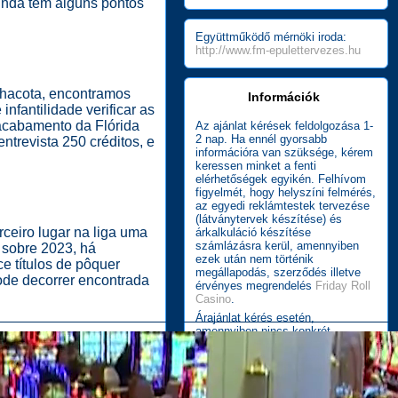
inda tem alguns pontos
Együttműködő mérnöki iroda:
http://www.fm-epulettervezes.hu
 chacota, encontramos
Információk
fantilidade verificar as
 acabamento da Flórida
Az ajánlat kérések feldolgozása 1-
2 nap. Ha ennél gyorsabb
ntrevista 250 créditos, e
információra van szüksége, kérem
keressen minket a fenti
elérhetőségek egyikén. Felhívom
figyelmét, hogy helyszíni felmérés,
az egyedi reklámtestek tervezése
(látványtervek készítése) és
ceiro lugar na liga uma
árkalkuláció készítése
számlázásra kerül, amennyiben
o sobre 2023, há
ezek után nem történik
e títulos de pôquer
megállapodás, szerződés illetve
pode decorrer encontrada
érvényes megrendelés
Friday Roll
Casino
.
Árajánlat kérés esetén,
amennyiben nincs konkrét
elképzelés méretezett rajzzal, a
helyszíni felmérést követően
látványterv és gyártási tervet
készítünk, melyre építeni tudjuk a
korrekt árajánlatunkat. Ezzel