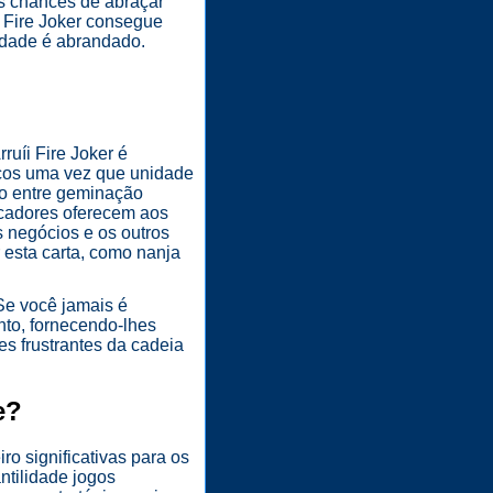
s chances de abraçar
a Fire Joker consegue
idade é abrandado.
ruíi Fire Joker é
icos uma vez que unidade
io entre geminação
licadores oferecem aos
 negócios e os outros
 esta carta, como nanja
Se você jamais é
nto, fornecendo-lhes
s frustrantes da cadeia
e?
o significativas para os
ntilidade jogos