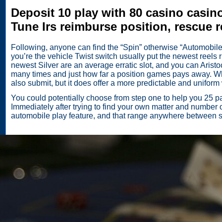
Deposit 10 play with 80 casino casino
Tune Irs reimburse position, rescue r
Following, anyone can find the “Spin” otherwise “Automobile 
you’re the vehicle Twist switch usually put the newest reel
newest Silver are an average erratic slot, and you can Aristocr
many times and just how far a position games pays away. Where
also submit, but it does offer a more predictable and uniform 
You could potentially choose from step one to help you 25 pa
Immediately after trying to find your own matter and number o
automobile play feature, and that range anywhere between s