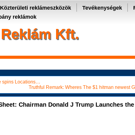
- manage keys and track assets with real-time updates.
Közterületi reklámeszközök
Tevékenységek
ány reklámok
Reklám Kft.
ree spins Locations…
Truthful Remark: Wheres The $1 hitman newest 
o Sheet: Chairman Donald J Trump Launches th